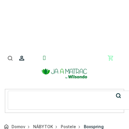
Prejsť
na
obsah
Nákupn
košík
Domov
NÁBYTOK
Postele
Boxspring