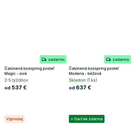
zadarmo
zadarmo
Čalúnená boxspring posteľ
Čalúnená boxspring posteľ
Magic - sivá
Modena - béžová
2-5 týždňov
Skladom
(1 ks)
537 €
637 €
od
od
Výpredaj
+ Darček zdarma