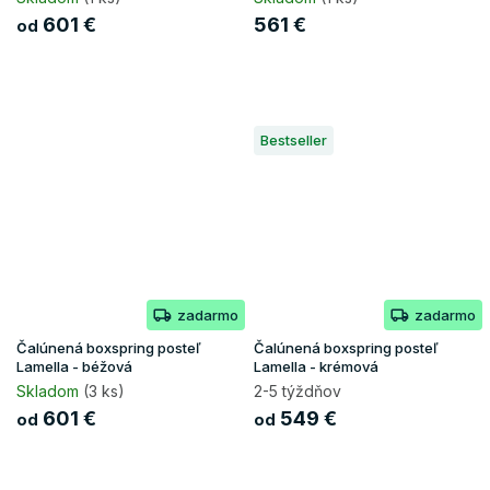
601 €
561 €
od
Bestseller
zadarmo
zadarmo
Čalúnená boxspring posteľ
Čalúnená boxspring posteľ
Lamella - béžová
Lamella - krémová
Skladom
(3 ks)
2-5 týždňov
601 €
549 €
od
od