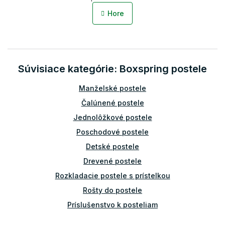
v
á
l
n
Hore
á
k
o
d
v
a
a
c
n
i
i
Súvisiace kategórie: Boxspring postele
e
e
p
r
Manželské postele
v
Čalúnené postele
k
y
Jednolôžkové postele
v
Poschodové postele
ý
p
Detské postele
i
Drevené postele
s
u
Rozkladacie postele s prístelkou
Rošty do postele
Príslušenstvo k posteliam
Bariérky na posteľ