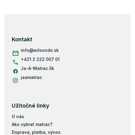
Z
á
p
ä
Kontakt
t
i
info
@
wilsondo.sk
e
+421 2 222 007 01
Ja-A-Matrac.Sk
jaamatrac
Užitočné linky
O nás
Ako vybrať matrac?
Doprava, platba, výnos