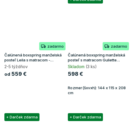
zadarmo
zadarmo
Čalúnená boxspring manželská
Čalúnená boxspring manželská
posteľ Leila s matracom -
posteľ s matracom Guliette
tmavomodrá
140x200 - béžová
2-5 týždňov
Skladom
(3 ks)
559 €
598 €
od
Rozmer(šxvxh):
144 x 115 x 208
cm
+ Darček zdarma
+ Darček zdarma