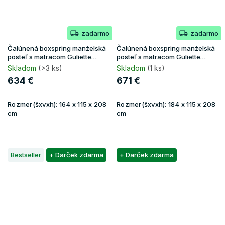
zadarmo
zadarmo
Čalúnená boxspring manželská
Čalúnená boxspring manželská
posteľ s matracom Guliette
posteľ s matracom Guliette
160x200 - žltá
180x200 - béžová
Skladom
(>3 ks)
Skladom
(1 ks)
634 €
671 €
Rozmer(šxvxh):
164 x 115 x 208
Rozmer(šxvxh):
184 x 115 x 208
cm
cm
Bestseller
+ Darček zdarma
+ Darček zdarma