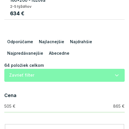
160x200 - ružová
2-5 týždňov
634 €
R
a
Odporúčame
Najlacnejšie
Najdrahšie
d
e
Najpredávanejšie
Abecedne
n
i
64
položiek celkom
e
Zavrieť filter
p
r
o
Cena
d
u
505
€
865
€
k
t
o