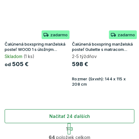
zadarmo
zadarmo
Čalúnená boxspring manželská
Čalúnená boxspring manželská
posteľ WOOD 1 s úložným
posteľ Guliette s matracom
priestorom - hnedá Paros
140x200 - hnedá
Skladom
(1 ks)
2-5 týždňov
505 €
598 €
od
Rozmer (šxvxh):
144 x 115 x
208 cm
Načítať 24 ďalších
S
1
3
t
O
r
64
položiek celkom