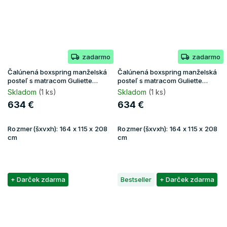
zadarmo
zadarmo
Čalúnená boxspring manželská
Čalúnená boxspring manželská
posteľ s matracom Guliette
posteľ s matracom Guliette
160x200 - béžová
160x200 - sivá
Skladom
(1 ks)
Skladom
(1 ks)
634 €
634 €
Rozmer(šxvxh):
164 x 115 x 208
Rozmer(šxvxh):
164 x 115 x 208
cm
cm
+ Darček zdarma
Bestseller
+ Darček zdarma