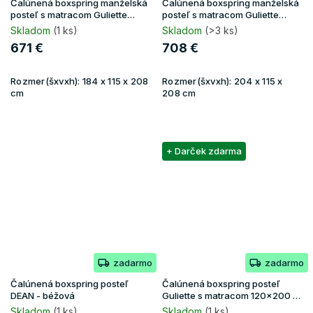
Čalúnená boxspring manželská
Čalúnená boxspring manželská
posteľ s matracom Guliette
posteľ s matracom Guliette
180x200 - zelená
200x200 - sivá
Skladom
(1 ks)
Skladom
(>3 ks)
671 €
708 €
Rozmer(šxvxh):
184 x 115 x 208
Rozmer(šxvxh):
204 x 115 x
cm
208 cm
+ Darček zdarma
zadarmo
zadarmo
Čalúnená boxspring posteľ
Čalúnená boxspring posteľ
DEAN - béžová
Guliette s matracom 120x200 -
čierna
Skladom
(1 ks)
Skladom
(1 ks)