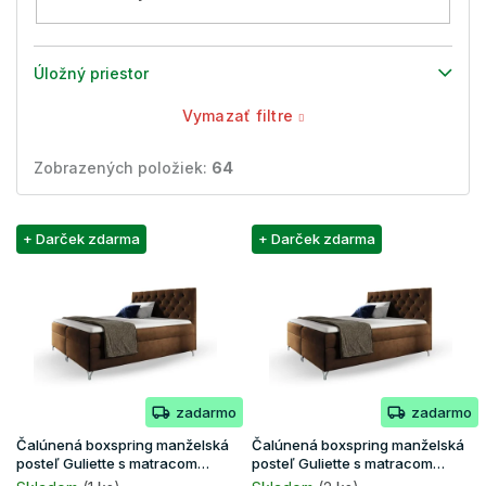
Úložný priestor
Vymazať filtre
Zobrazených položiek:
64
V
+ Darček zdarma
+ Darček zdarma
ý
p
i
s
p
r
o
zadarmo
zadarmo
d
u
Čalúnená boxspring manželská
Čalúnená boxspring manželská
k
posteľ Guliette s matracom
posteľ Guliette s matracom
160x200 - hnedá
180x200 - hnedá