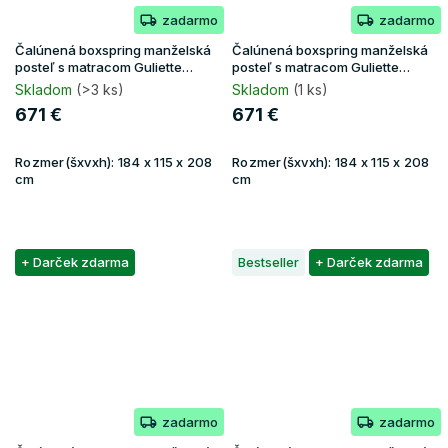
zadarmo
zadarmo
Čalúnená boxspring manželská
Čalúnená boxspring manželská
posteľ s matracom Guliette
posteľ s matracom Guliette
180x200 - sivá
180x200 - tmavomodrá
Skladom
(>3 ks)
Skladom
(1 ks)
671 €
671 €
Rozmer(šxvxh):
184 x 115 x 208
Rozmer(šxvxh):
184 x 115 x 208
cm
cm
+ Darček zdarma
Bestseller
+ Darček zdarma
zadarmo
zadarmo