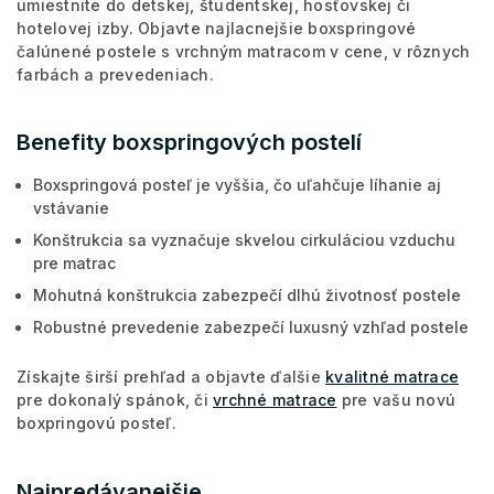
umiestnite do detskej, študentskej, hosťovskej či
hotelovej izby. Objavte najlacnejšie boxspringové
čalúnené postele s vrchným matracom v cene, v rôznych
farbách a prevedeniach.
Benefity boxspringových postelí
Boxspringová posteľ je vyššia, čo uľahčuje líhanie aj
vstávanie
Konštrukcia sa vyznačuje skvelou cirkuláciou vzduchu
pre matrac
Mohutná konštrukcia zabezpečí dlhú životnosť postele
Robustné prevedenie zabezpečí luxusný vzhľad postele
Získajte širší prehľad a objavte ďalšie
kvalitné matrace
pre dokonalý spánok, či
vrchné matrace
pre vašu novú
boxpringovú posteľ.
Najpredávanejšie