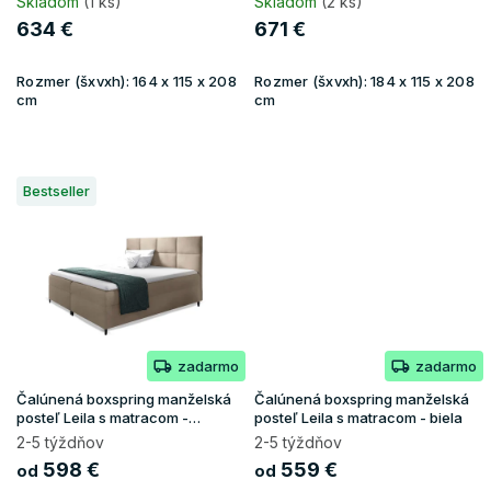
t
Skladom
(1 ks)
Skladom
(2 ks)
o
634 €
671 €
v
Rozmer (šxvxh):
164 x 115 x 208
Rozmer (šxvxh):
184 x 115 x 208
cm
cm
Bestseller
zadarmo
zadarmo
Čalúnená boxspring manželská
Čalúnená boxspring manželská
posteľ Leila s matracom -
posteľ Leila s matracom - biela
béžová
2-5 týždňov
2-5 týždňov
598 €
559 €
od
od