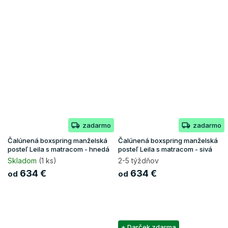
zadarmo
zadarmo
Čalúnená boxspring manželská
Čalúnená boxspring manželská
posteľ Leila s matracom - hnedá
posteľ Leila s matracom - sivá
Skladom
(1 ks)
2-5 týždňov
634 €
634 €
od
od
+ Darček zdarma