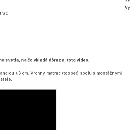
Vý
trac
 svetla, na čo vkladá dôraz aj toto video.
eranciou ±3 cm. Vrchný matrac (topper) spolu s montážnymi
stele.