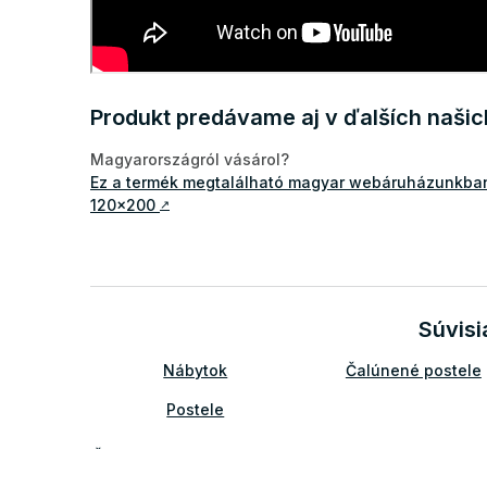
Produkt predávame aj v ďalších naši
Magyarországról vásárol?
Ez a termék megtalálható magyar webáruházunkban 
120x200
↗
Súvisi
Nábytok
Čalúnené postele
Postele
Čalúnené postele 120x200