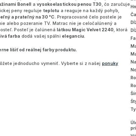
žinami Bonell
a
vysokoelastickou penou T30
, čo zaručuje
Hm
ickej peny reguluje
teplotu
a reaguje na každý pohyb,
Ča
eľný a prateľný na 30 °C
. Prepracované čelo postele je
Dĺ
anie alebo pozeranie TV. Matrac nie je celočalúnený a
posteľ. Posteľ je čalúnená
látkou Magic Velvet 2240
, ktorá
Dĺ
ivá farba
dodá vašej spálni
eleganciu
.
Fa
Ma
e líšiť od reálnej farby produktu.
Ma
Na
 môžete jednoducho vymeniť. Vyberte si z našej
ponuky
No
Ro
R
Ší
Št
Ty
Úl
pr
Vý