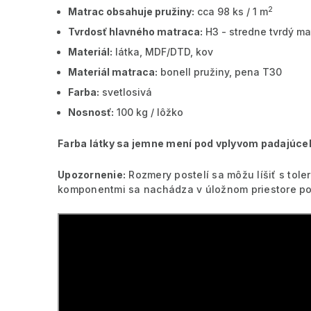
2
Matrac obsahuje pružiny:
cca 98 ks / 1 m
Tvrdosť hlavného matraca:
H3 - stredne tvrdý ma
Materiál:
látka, MDF/DTD, kov
Materiál matraca:
bonell pružiny, pena T30
Farba:
svetlosivá
Nosnosť:
100 kg / lôžko
Farba látky sa jemne mení pod vplyvom padajúceho
Upozornenie:
Rozmery postelí sa môžu líšiť s tol
komponentmi sa nachádza v úložnom priestore po