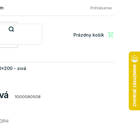
mácia a vrátenie tovaru
FAQ: Najčastejšie otázky zákazníkov
Prihlásenie
Prázdny košík
Nákupný
košík
0x200 - sivá
vá
1000090508
 DPH
Jednotková
cena: