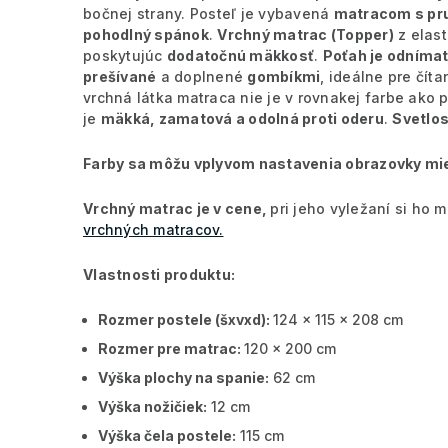
bočnej strany. Posteľ je vybavená
matracom s pru
pohodlný spánok
.
Vrchný matrac (Topper)
z elast
poskytujúc
dodatočnú mäkkosť
.
Poťah je odnímat
prešívané
a doplnené
gombíkmi
, ideálne pre čít
vrchná látka matraca nie je v rovnakej farbe ako 
je
mäkká, zamatová a odolná proti oderu
.
Svetlos
Farby sa môžu vplyvom nastavenia obrazovky miern
Vrchný matrac je v cene,
pri jeho vyležaní si ho
vrchných matracov.
Vlastnosti produktu:
Rozmer postele (šxvxd):
124 x 115 x 208 cm
Rozmer pre matrac:
120 x 200 cm
Výška plochy na spanie:
62 cm
Výška nožičiek:
12 cm
Výška čela postele:
115 cm