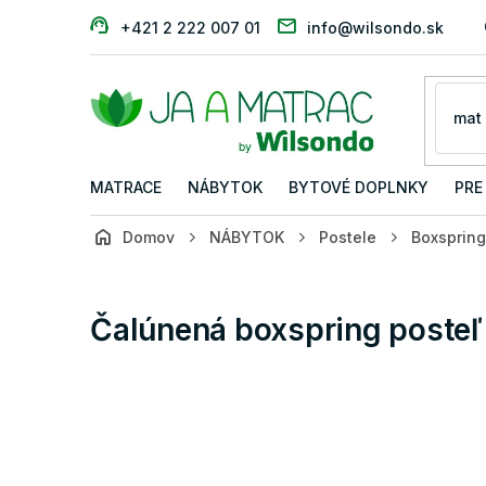
Prejsť
+421 2 222 007 01
info@wilsondo.sk
na
obsah
MATRACE
NÁBYTOK
BYTOVÉ DOPLNKY
PRE
Domov
NÁBYTOK
Postele
Boxspring
Čalúnená boxspring posteľ 