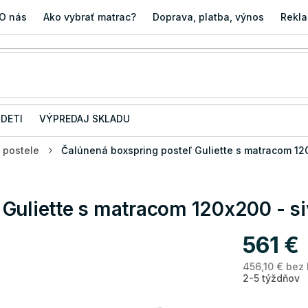
O nás
Ako vybrať matrac?
Doprava, platba, výnos
Rekla
 DETI
VÝPREDAJ SKLADU
 postele
Čalúnená boxspring posteľ Guliette s matracom 12
Guliette s matracom 120x200 - si
561 €
456,10 € bez
2-5 týždňov