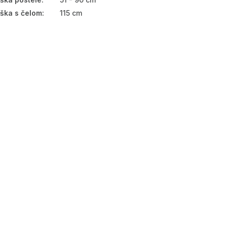
ška s čelom
:
115 cm