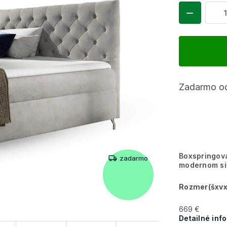
Zadarmo od
Boxspringová
zadarmo
modernom si
Rozmer(šxvx
669 €
Detailné inf