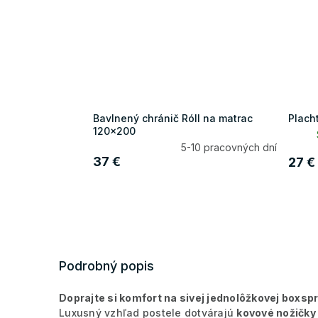
Bavlnený chránič Róll na matrac
Plach
120x200
5-10 pracovných dní
37 €
27 €
Podrobný popis
Doprajte si komfort na sivej jednolôžkovej boxspr
Luxusný vzhľad postele dotvárajú
kovové nožičky