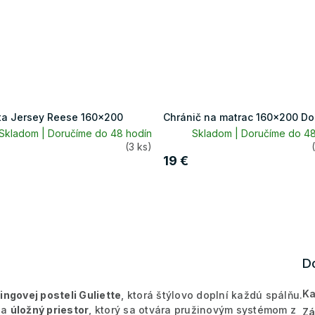
ta Jersey Reese 160x200
Chránič na matrac 160x200 D
Skladom | Doručíme do 48 hodín
Skladom | Doručíme do 48
(3 ks)
19 €
D
Ka
ingovej posteli Guliette
, ktorá štýlovo doplní každú spálňu.
a
úložný priestor
, ktorý sa otvára pružinovým systémom z
Zá