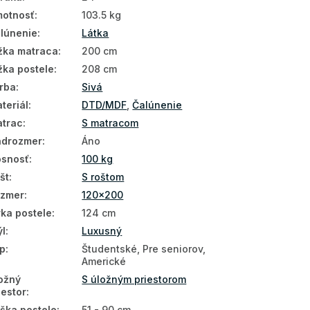
otnosť
:
103.5 kg
lúnenie
:
Látka
žka matraca
:
200 cm
žka postele
:
208 cm
rba
:
Sivá
teriál
:
DTD/MDF
,
Čalúnenie
trac
:
S matracom
drozmer
:
Áno
snosť
:
100 kg
št
:
S roštom
ozmer
:
120x200
rka postele
:
124 cm
ýl
:
Luxusný
p
:
Študentské, Pre seniorov,
Americké
ožný
S úložným priestorom
iestor
:
ška postele
:
51 - 90 cm