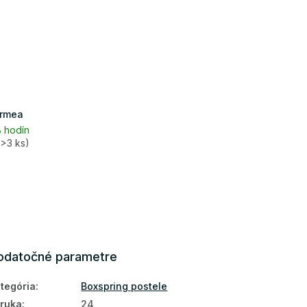
ormea
 hodín
(>3 ks)
odatočné parametre
tegória
:
Boxspring postele
ruka
:
24