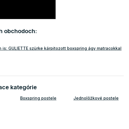
ch obchodoch:
is: GULIETTE szürke kárpitozott boxspring ágy matracokkal
ace kategórie
Boxspring postele
Jednolôžkové postele