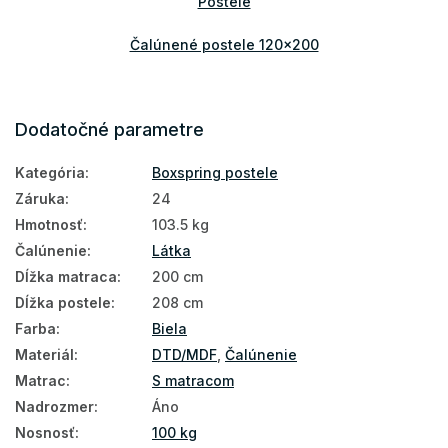
Postele
Čalúnené postele 120x200
Dodatočné parametre
Kategória
:
Boxspring postele
Záruka
:
24
Hmotnosť
:
103.5 kg
Čalúnenie
:
Látka
Dĺžka matraca
:
200 cm
Dĺžka postele
:
208 cm
Farba
:
Biela
Materiál
:
DTD/MDF
,
Čalúnenie
Matrac
:
S matracom
Nadrozmer
:
Áno
Nosnosť
:
100 kg