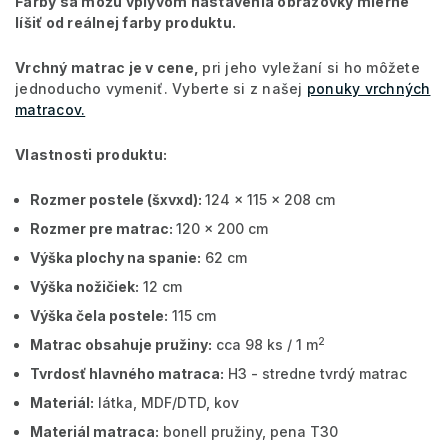
Farby sa môžu vplyvom nastavenia obrazovky mierne
líšiť od reálnej farby produktu.
Vrchný matrac je v cene,
pri jeho vyležaní si ho môžete
jednoducho vymeniť. Vyberte si z našej
ponuky vrchných
matracov.
Vlastnosti produktu:
Rozmer postele (šxvxd):
124 x 115 x 208 cm
Rozmer pre matrac:
120 x 200 cm
Výška plochy na spanie:
62 cm
Výška nožičiek:
12 cm
Výška čela postele:
115 cm
2
Matrac obsahuje pružiny:
cca 98 ks / 1 m
Tvrdosť hlavného matraca:
H3 - stredne tvrdý matrac
Materiál:
látka, MDF/DTD, kov
Materiál matraca:
bonell pružiny, pena T30