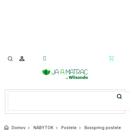
Prejsť
na
obsah
Nákupn
košík
Domov
NÁBYTOK
Postele
Boxspring postele