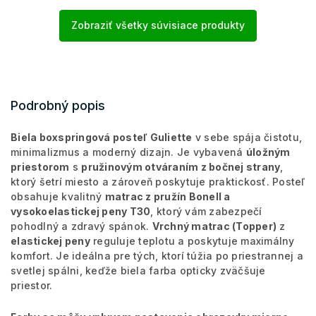
Zobraziť všetky súvisiace produkty
Podrobný popis
Biela boxspringová posteľ Guliette
v sebe spája čistotu,
minimalizmus a moderný dizajn. Je vybavená
úložným
priestorom
s
pružinovým otváraním z bočnej strany
,
ktorý šetrí miesto a zároveň poskytuje praktickosť. Posteľ
obsahuje kvalitný
matrac z pružín Bonell a
vysokoelastickej peny T30
, ktorý vám zabezpečí
pohodlný a zdravý spánok.
Vrchný matrac (Topper)
z
elastickej peny
reguluje teplotu a poskytuje maximálny
komfort. Je ideálna pre tých, ktorí túžia po priestrannej a
svetlej spálni, keďže biela farba opticky zväčšuje
priestor.