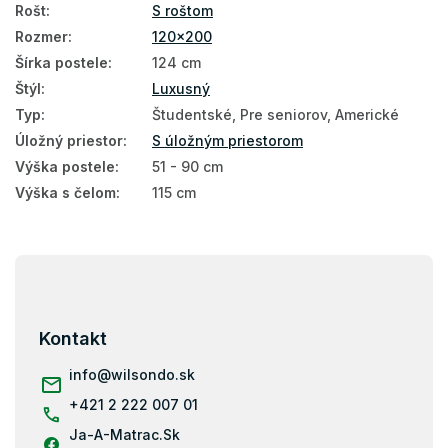
Rošt
:
S roštom
Rozmer
:
120x200
Šírka postele
:
124 cm
Štýl
:
Luxusný
Typ
:
Študentské, Pre seniorov, Americké
Úložný priestor
:
S úložným priestorom
Výška postele
:
51 - 90 cm
Výška s čelom
:
115 cm
Z
á
p
ä
Kontakt
t
i
info
@
wilsondo.sk
e
+421 2 222 007 01
Ja-A-Matrac.Sk