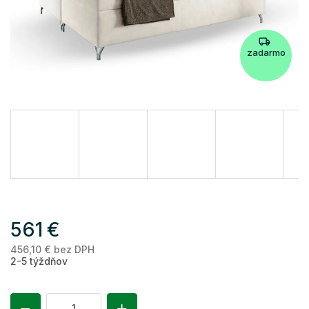
zadarmo
561 €
456,10 € bez DPH
Je
2-5 týždňov
ce