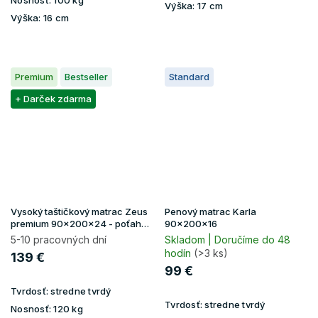
Nosnosť:
100 kg
Výška:
17 cm
Výška:
16 cm
Premium
Bestseller
Standard
+ Darček zdarma
Vysoký taštičkový matrac Zeus
Penový matrac Karla
premium 90x200x24 - poťah
90x200x16
Aloe Vera
5-10 pracovných dní
Skladom | Doručíme do 48
hodín
(>3 ks)
139 €
99 €
Tvrdosť:
stredne tvrdý
Tvrdosť:
stredne tvrdý
Nosnosť:
120 kg