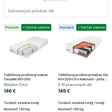
Zobrazených položiek:
34
V
Premium
+ Darček zdarma
Standard
+ Darček zdarma
ý
p
i
s
p
r
o
d
u
Taštičkový pružinový matrac
Taštičkový pružinový matrac Dio
k
Cloudlet 90x200
90x200x21 s kokosom - poťah
Gold
t
Skladom
(1 ks)
5-10 pracovných dní
o
146 €
149 €
v
Tvrdosť:
stredne tvrdý
Tvrdosť:
stredne tvrdý / tvrdý
Nosnosť:
140 kg
Nosnosť:
130 kg