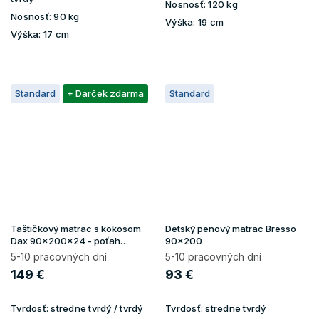
Nosnosť:
120 kg
Nosnosť:
90 kg
Výška:
19 cm
Výška:
17 cm
Standard
+ Darček zdarma
Standard
Taštičkový matrac s kokosom
Detský penový matrac Bresso
Dax 90x200x24 - poťah
90x200
Lavender
5-10 pracovných dní
5-10 pracovných dní
149 €
93 €
Tvrdosť:
stredne tvrdý / tvrdý
Tvrdosť:
stredne tvrdý