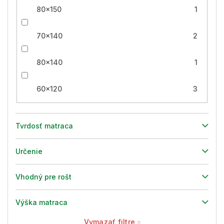
80x150
1
70x140
2
80x140
1
60x120
3
Tvrdosť matraca
Určenie
Vhodný pre rošt
Výška matraca
Vymazať filtre