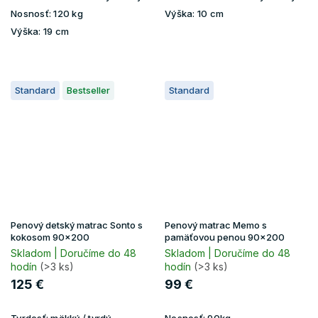
Nosnosť:
120 kg
Výška:
10 cm
Výška:
19 cm
Standard
Bestseller
Standard
Penový detský matrac Sonto s
Penový matrac Memo s
kokosom 90x200
pamäťovou penou 90x200
Skladom | Doručíme do 48
Skladom | Doručíme do 48
hodín
(>3 ks)
hodín
(>3 ks)
125 €
99 €
Tvrdosť:
mäkký / tvrdý
Nosnosť:
90kg