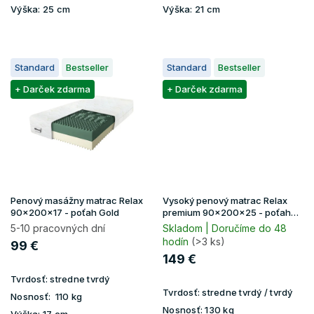
Výška:
25 cm
Výška:
21 cm
Standard
Bestseller
Standard
Bestseller
+ Darček zdarma
+ Darček zdarma
Penový masážny matrac Relax
Vysoký penový matrac Relax
90x200x17 - poťah Gold
premium 90x200x25 - poťah
Lavender
5-10 pracovných dní
Skladom | Doručíme do 48
hodín
(>3 ks)
99 €
149 €
Tvrdosť:
stredne tvrdý
Tvrdosť:
stredne tvrdý / tvrdý
Nosnosť:
110 kg
Nosnosť:
130 kg