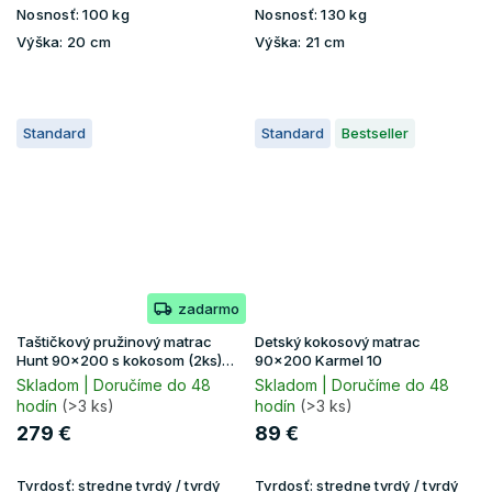
Nosnosť:
100 kg
Nosnosť:
130 kg
Výška:
20 cm
Výška:
21 cm
Standard
Standard
Bestseller
zadarmo
Taštičkový pružinový matrac
Detský kokosový matrac
Hunt 90x200 s kokosom (2ks)
90x200 Karmel 10
1+1
Skladom | Doručíme do 48
Skladom | Doručíme do 48
hodín
(>3 ks)
hodín
(>3 ks)
279 €
89 €
Tvrdosť:
stredne tvrdý / tvrdý
Tvrdosť:
stredne tvrdý / tvrdý