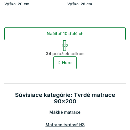
Výška:
20 cm
Výška:
26 cm
Načítať 10 ďalších
S
1
2
t
O
r
34
položiek celkom
v
á
l
n
Hore
á
k
o
d
v
a
a
c
n
i
i
Súvisiace kategórie: Tvrdé matrace
e
e
p
90x200
r
v
Mäkké matrace
k
y
Matrace tvrdosť H3
v