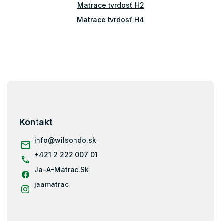
ý
Matrace tvrdosť H2
p
Matrace tvrdosť H4
i
s
u
Z
á
p
ä
Kontakt
t
i
info
@
wilsondo.sk
e
+421 2 222 007 01
Ja-A-Matrac.Sk
jaamatrac