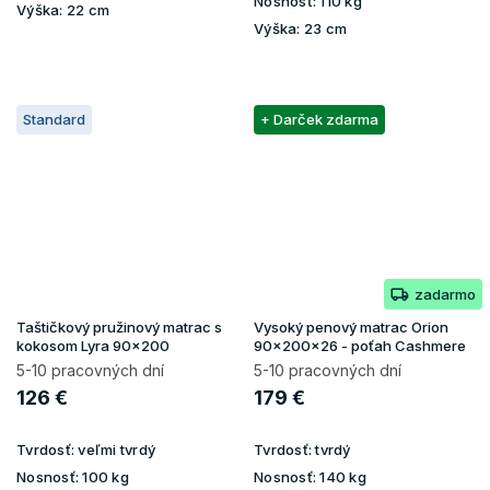
Nosnosť:
110 kg
Výška:
22 cm
Výška:
23 cm
Standard
+ Darček zdarma
zadarmo
Taštičkový pružinový matrac s
Vysoký penový matrac Orion
kokosom Lyra 90x200
90x200x26 - poťah Cashmere
5-10 pracovných dní
5-10 pracovných dní
126 €
179 €
Tvrdosť:
veľmi tvrdý
Tvrdosť:
tvrdý
Nosnosť:
100 kg
Nosnosť:
140 kg