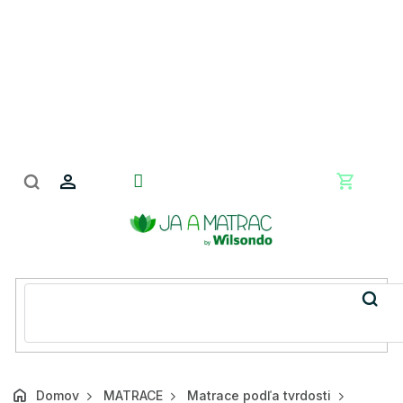
Prejsť
na
obsah
Nákupn
košík
Domov
MATRACE
Matrace podľa tvrdosti