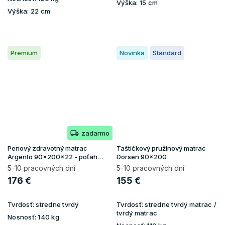
Výška:
15 cm
Výška:
22 cm
Premium
Novinka
Standard
zadarmo
Penový zdravotný matrac
Taštičkový pružinový matrac
Argento 90x200x22 - poťah
Dorsen 90x200
Silver
5-10 pracovných dní
5-10 pracovných dní
176 €
155 €
Tvrdosť:
stredne tvrdý
Tvrdosť:
stredne tvrdý matrac /
tvrdý matrac
Nosnosť:
140 kg