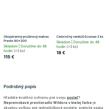
Obojstranný pružinový matrac
Celoročný vankúš Ecomax 2 ks
Presto 90x200
Skladom | Doručíme do 48
Skladom | Doručíme do 48
hodín
(>3 ks)
hodín
(>3 ks)
18 €
115 €
Podrobný popis
Hľadáte kvalitnú ochranu pre svoju
posteľ
?
Nepremokavé
prestieradlo
Wildora
v bielej farbe
je
skvelou voľbou pre jednolôžkové postele, pretože spája