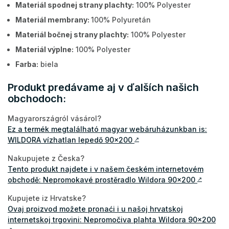
Materiál spodnej strany plachty:
100% Polyester
Materiál membrany:
100% Polyuretán
Materiál bočnej strany plachty:
100% Polyester
Materiál výplne:
100% Polyester
Farba:
biela
Produkt predávame aj v ďalších našich
obchodoch:
Magyarországról vásárol?
Ez a termék megtalálható magyar webáruházunkban is:
WILDORA vízhatlan lepedő 90x200
↗
Nakupujete z Česka?
Tento produkt najdete i v našem českém internetovém
obchodě: Nepromokavé prostěradlo Wildora 90x200
↗
Kupujete iz Hrvatske?
Ovaj proizvod možete pronaći i u našoj hrvatskoj
internetskoj trgovini: Nepromočiva plahta Wildora 90x200