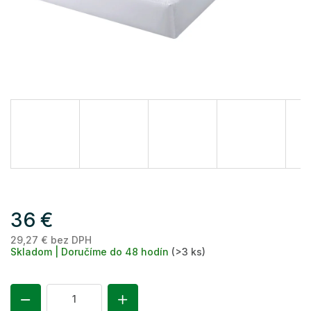
36 €
29,27 € bez DPH
Je
Skladom | Doručíme do 48 hodín
(>3 ks)
ce