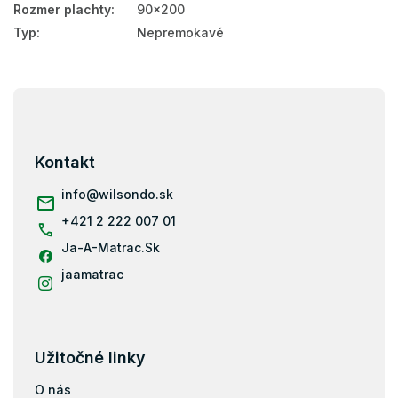
Rozmer plachty
:
90x200
Typ
:
Nepremokavé
Z
á
p
ä
Kontakt
t
i
info
@
wilsondo.sk
e
+421 2 222 007 01
Ja-A-Matrac.Sk
jaamatrac
Užitočné linky
O nás