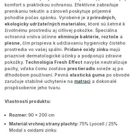
komfort s praktickou ochranou. Efektívne zabraňuje
prenikaniu tekutín a zároveň poskytuje príjemné
pohodlie počas spánku. Vyrobené je
z prírodných,
ekologicky udržateľných materiálov,
ktoré sú šetrné k
životnému prostrediu aj citlivej pokožke. Špeciálna
ochranná vrstva účinne
eliminuje
baktérie
,
roztoče
a
plesne
, čím prispieva k udržiavaniu hygienicky čistého
prostredia vo vašej spálni.
Pridané
oxidy
zinku
majú
priaznivé dermatologické účinky a podporujú zdravie
pokožky.
Technológia
Fresh
Effect
navyše neutralizuje
pachy, vďaka čomu zostáva
prestieradlo
svieže aj po
dlhodobom používaní. Pevná
elastická
guma
po obvode
zaručuje stabilné uchytenie na
matraci
a dokonalé
prispôsobenie jeho tvaru.
Vlastnosti produktu:
Rozmer:
90 x 200 cm
Materiál vrchnej strany plachty:
75% Lyocell / 25%
Modal s oxidami zinku