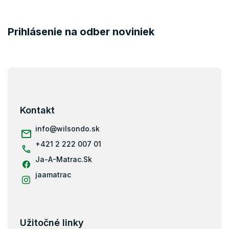
Prihlásenie na odber noviniek
Z
á
p
ä
Kontakt
t
i
info
@
wilsondo.sk
e
+421 2 222 007 01
Ja-A-Matrac.Sk
jaamatrac
Užitočné linky