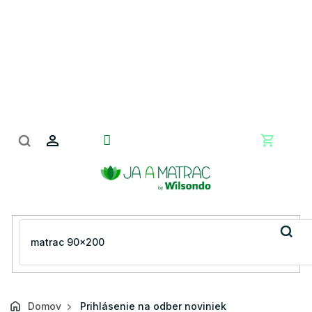
Prejsť
na
obsah
Nákupn
košík
Domov
Prihlásenie na odber noviniek