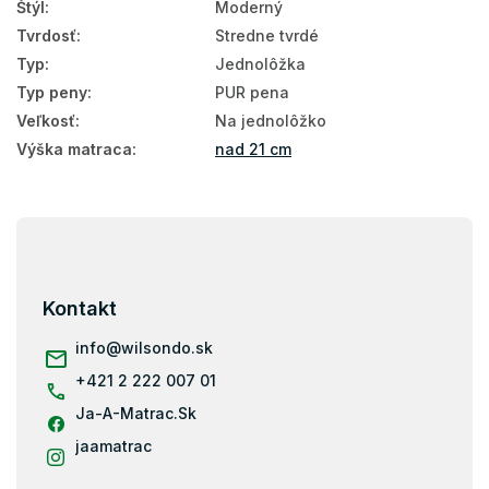
Štýl
:
Moderný
Penové matrace 120x200
Tvrdosť
:
Stredne tvrdé
120x200
Typ
:
Jednolôžka
Matrace tvrdosť H3
Typ peny
:
PUR pena
Veľkosť
:
Na jednolôžko
Tvrdé matrace 120x200
Výška matraca
:
nad 21 cm
Vysoké matrace 120x200
Matrace Aloe Vera 120x200
Z
Matrace podľa nosnosti - 100 kg
á
p
Matrace podľa nosnosti do 100 kg
ä
Kontakt
t
Matrace 200x120
i
info
@
wilsondo.sk
Pena
e
+421 2 222 007 01
Ja-A-Matrac.Sk
jaamatrac