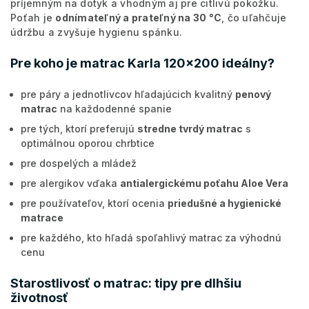
príjemným na dotyk a vhodným aj pre citlivú pokožku.
Poťah je
odnímateľný a prateľný na 30 °C
, čo uľahčuje
údržbu a zvyšuje hygienu spánku.
Pre koho je matrac Karla 120x200 ideálny?
pre páry a jednotlivcov hľadajúcich kvalitný
penový
matrac
na každodenné spanie
pre tých, ktorí preferujú
stredne tvrdý matrac
s
optimálnou oporou chrbtice
pre dospelých a mládež
pre alergikov vďaka
antialergickému poťahu Aloe Vera
pre používateľov, ktorí ocenia
priedušné a hygienické
matrace
pre každého, kto hľadá spoľahlivý matrac za výhodnú
cenu
Starostlivosť o matrac: tipy pre dlhšiu
životnosť