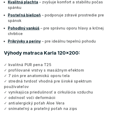
Kvalitná plachta
– zvyšuje komfort a stabilitu počas
spánku
Posteľná bielizeň
– podporuje zdravé prostredie pre
spánok
Pohodlný vankúš
– pre správnu oporu hlavy a krčnej
chrbtice
Prikrývky a periny
– pre ideálnu tepelnú pohodu
Výhody matraca Karla 120x200:
✓ kvalitná PUR pena T25
✓ profilované vrstvy s masážnym efektom
✓ 7 zón pre anatomickú oporu tela
✓ stredná tvrdosť vhodná pre široké spektrum
používateľov
✓ vynikajúca priedušnosť a cirkulácia vzduchu
✓ odolnosť voči deformácii
✓ antialergický poťah Aloe Vera
✓ snímateľný a prateľný poťah na zips