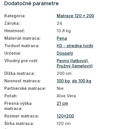
Dodatočné parametre
Vysoké matrace
Kategória
:
Matrace 120 x 200
Matrace Aloe Vera
Záruka
:
24
Matrace pre hostí
Hmotnosť
:
13.8 kg
Podlahové matrace
Materiál matraca
:
Pena
Tvrdosť matraca
:
H3 - stredne tvrdý
Matrace na zem
Určenie
:
Dospelý
Najpredávanejšie matrace
Vhodný pre rošt
:
Pevný (latkový)
,
Pružný (lamelový)
Matrace podľa tvrdosti
Dĺžka matraca
:
200 cm
Mäkké matrace
Nosnosť matraca
:
100 kg
,
do 100 kg
Partnerské matrace
:
Nie
Tvrdé matrace
Poťah
:
Aloe Vera
Zónové matrace
Presná výška
21 cm
matraca
:
Veľké matrace
Rozmer matraca
:
120x200
7 zónové matrace
Šírka matraca
:
120 cm