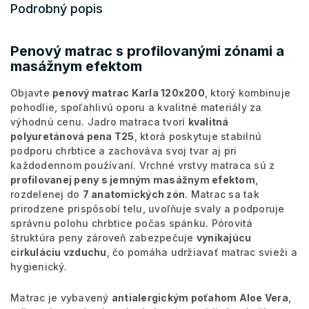
Podrobný popis
Penový matrac s profilovanými zónami a
masážnym efektom
Objavte
penový matrac Karla 120x200
, ktorý kombinuje
pohodlie, spoľahlivú oporu a kvalitné materiály za
výhodnú cenu. Jadro matraca tvorí
kvalitná
polyuretánová pena T25
, ktorá poskytuje stabilnú
podporu chrbtice a zachováva svoj tvar aj pri
každodennom používaní. Vrchné vrstvy matraca sú z
profilovanej peny s jemným masážnym efektom
,
rozdelenej do
7 anatomických zón
. Matrac sa tak
prirodzene prispôsobí telu, uvoľňuje svaly a podporuje
správnu polohu chrbtice počas spánku. Pórovitá
štruktúra peny zároveň zabezpečuje
vynikajúcu
cirkuláciu vzduchu
, čo pomáha udržiavať matrac svieži a
hygienický.
Matrac je vybavený
antialergickým poťahom Aloe Vera
,