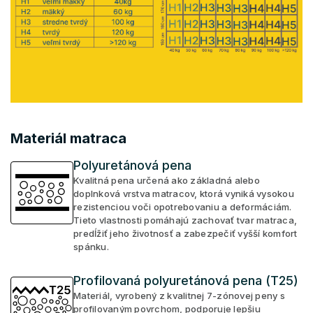
Materiál matraca
Polyuretánová pena
Kvalitná pena určená ako základná alebo
doplnková vrstva matracov, ktorá vyniká vysokou
rezistenciou voči opotrebovaniu a deformáciám.
Tieto vlastnosti pomáhajú zachovať tvar matraca,
predĺžiť jeho životnosť a zabezpečiť vyšší komfort
spánku.
Profilovaná polyuretánová pena (T25)
Materiál, vyrobený z kvalitnej 7-zónovej peny s
profilovaným povrchom, podporuje lepšiu