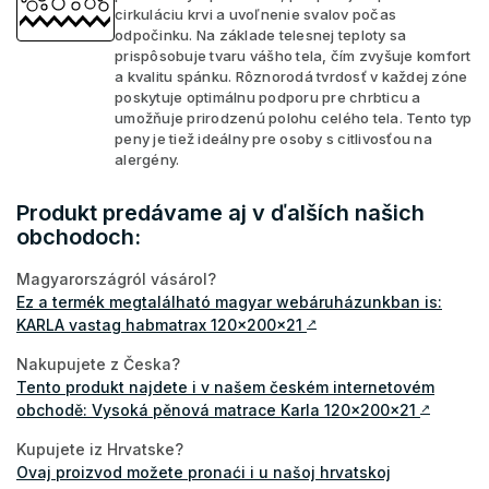
cirkuláciu krvi a uvoľnenie svalov počas
odpočinku. Na základe telesnej teploty sa
prispôsobuje tvaru vášho tela, čím zvyšuje komfort
a kvalitu spánku. Rôznorodá tvrdosť v každej zóne
poskytuje optimálnu podporu pre chrbticu a
umožňuje prirodzenú polohu celého tela. Tento typ
peny je tiež ideálny pre osoby s citlivosťou na
alergény.
Produkt predávame aj v ďalších našich
obchodoch:
Magyarországról vásárol?
Ez a termék megtalálható magyar webáruházunkban is:
KARLA vastag habmatrax 120x200x21
↗
Nakupujete z Česka?
Tento produkt najdete i v našem českém internetovém
obchodě: Vysoká pěnová matrace Karla 120x200x21
↗
Kupujete iz Hrvatske?
Ovaj proizvod možete pronaći i u našoj hrvatskoj