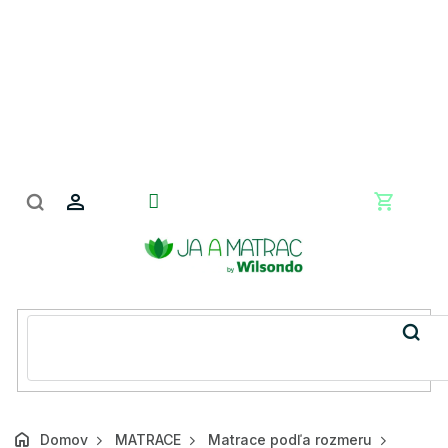
Prejsť
na
obsah
Nákupn
košík
Domov
MATRACE
Matrace podľa rozmeru