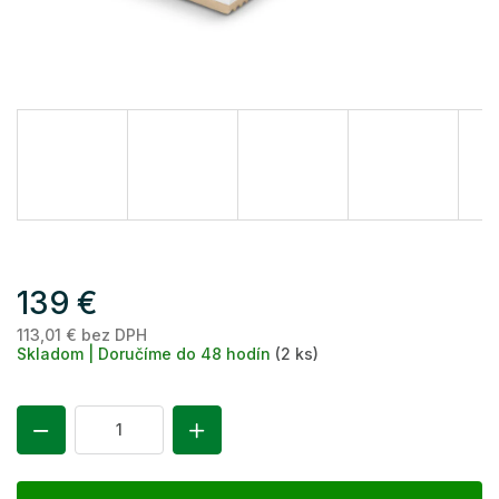
139 €
113,01 € bez DPH
Je
Skladom | Doručíme do 48 hodín
(2 ks)
ce