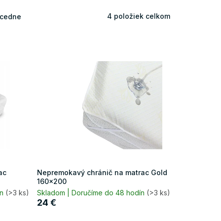
4
položiek celkom
cedne
ac
Nepremokavý chránič na matrac Gold
160x200
ín
(>3 ks)
Skladom | Doručíme do 48 hodín
(>3 ks)
24 €