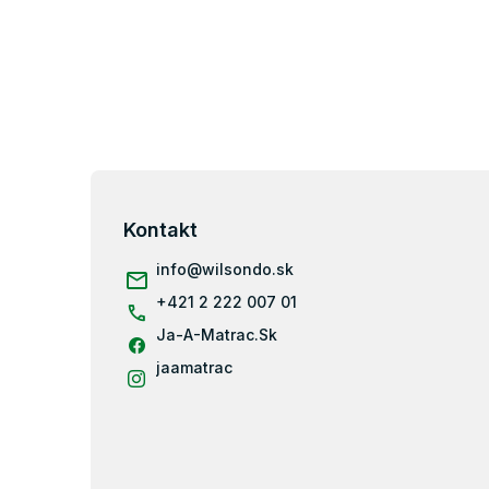
Z
á
p
Kontakt
ä
info
@
wilsondo.sk
t
i
+421 2 222 007 01
e
Ja-A-Matrac.Sk
jaamatrac