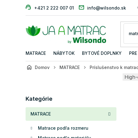
Prejsť
+421 2 222 007 01
info@wilsondo.sk
na
obsah
MATRACE
NÁBYTOK
BYTOVÉ DOPLNKY
PRE
Domov
MATRACE
Príslušenstvo k matr
B
High-
o
č
Preskočiť
n
Kategórie
kategórie
ý
p
MATRACE
a
n
Matrace podľa rozmeru
e
l
Matrace podľa materiálu