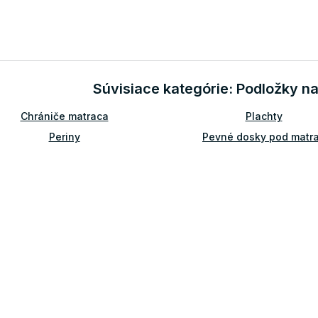
O
v
l
á
d
Súvisiace kategórie: Podložky 
a
c
Chrániče matraca
Plachty
i
e
Periny
Pevné dosky pod matr
p
r
v
k
y
v
ý
p
i
s
u