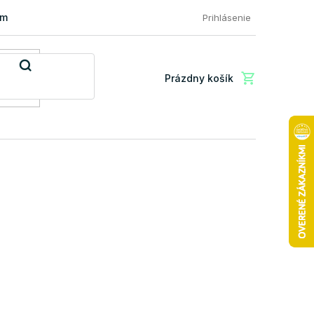
mácia a vrátenie tovaru
FAQ: Najčastejšie otázky zákazníkov
Prihlásenie
Prázdny košík
Nákupný
košík