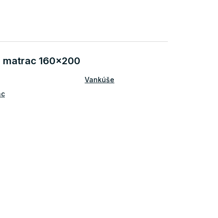
na matrac 160x200
Vankúše
ac