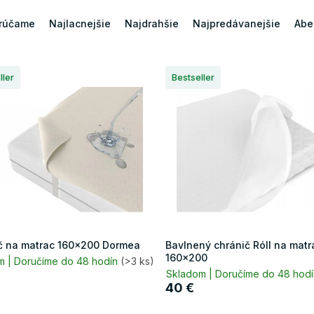
rúčame
Najlacnejšie
Najdrahšie
Najpredávanejšie
Abe
ller
Bestseller
č na matrac 160x200 Dormea
Bavlnený chránič Róll na matr
160x200
m | Doručíme do 48 hodín
(>3 ks)
Skladom | Doručíme do 48 hod
40 €