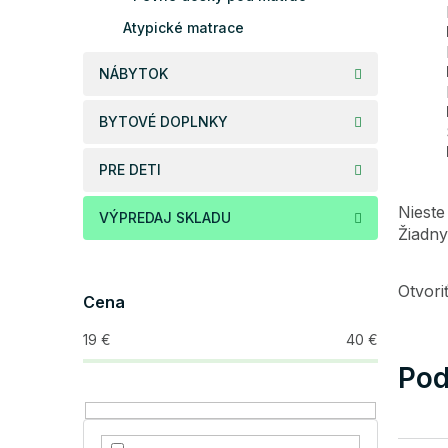
Atypické matrace
NÁBYTOK
BYTOVÉ DOPLNKY
PRE DETI
Nieste
VÝPREDAJ SKLADU
Žiadny
Otvor
Cena
19
€
40
€
Pod