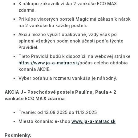
K nákupu zákazník získa 2 vankúše ECO MAX
zdarma.
Pri kúpe viacerých postelí Magic má zákazník nárok
na 2 vankúše ku každej posteli.
Akciu možno využiť opakovane, vždy však po
splnení všetkých podmienok účasti podľa týchto
Pravidiel.
Tieto Pravidlá budú k dispozícii na webovej stránke
https://www.ja-a-matrac.sk/
počas celého obdobia
konania AKCIE.
Výber poťahu a rozmeru vankúša je náhodný.
AKCIA J – Poschodové postele Paulína, Paula + 2
vankúše ECO MAX zdarma
Trvanie: od 13.08.2025 do 11.12.2025
Miesto konania: e-shop
www.ja-a-matrac.sk
Podmienky: