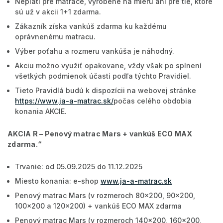
Neplatí pre matrace, vyrobené na mieru ani pre tie, ktoré
sú už v akcii 1+1 zdarma.
Zákazník získa vankúš zdarma ku každému
oprávnenému matracu.
Výber poťahu a rozmeru vankúša je náhodný.
Akciu možno využiť opakovane, vždy však po splnení
všetkých podmienok účasti podľa týchto Pravidiel.
Tieto Pravidlá budú k dispozícii na webovej stránke
https://www.ja-a-matrac.sk/
počas celého obdobia
konania AKCIE.
AKCIA R –
Penový matrac Mars + vankúš ECO MAX
zdarma
.“
Trvanie: od 05.09.2025 do 11.12.2025
Miesto konania: e-shop
www.ja-a-matrac.sk
Penový matrac Mars (v rozmeroch 80x200, 90x200,
100x200 a 120x200) + vankúš ECO MAX zdarma
Penový matrac Mars (v rozmeroch 140x200, 160x200,