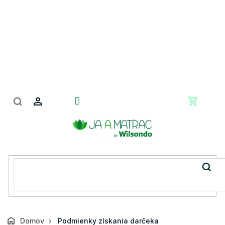
Prejsť
na
obsah
Nákupn
košík
Domov
Podmienky získania darčeka