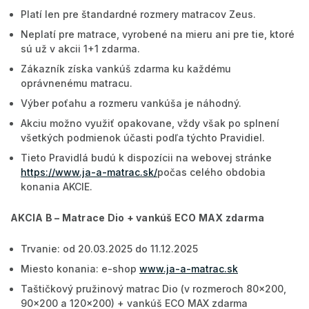
Platí len pre štandardné rozmery matracov Zeus.
Neplatí pre matrace, vyrobené na mieru ani pre tie, ktoré
sú už v akcii 1+1 zdarma.
Zákazník získa vankúš zdarma ku každému
oprávnenému matracu.
Výber poťahu a rozmeru vankúša je náhodný.
Akciu možno využiť opakovane, vždy však po splnení
všetkých podmienok účasti podľa týchto Pravidiel.
Tieto Pravidlá budú k dispozícii na webovej stránke
https://www.ja-a-matrac.sk/
počas celého obdobia
konania AKCIE.
AKCIA B – Matrace Dio + vankúš ECO MAX zdarma
Trvanie: od 20.03.2025 do 11.12.2025
Miesto konania: e-shop
www.ja-a-matrac.sk
Taštičkový pružinový matrac Dio (v rozmeroch 80x200,
90x200 a 120x200) + vankúš ECO MAX zdarma