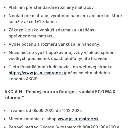
Platí len pre štandardné rozmery matracov.
Neplatí pre matrace, vyrobené na mieru ani pre tie, ktoré
sú už v akcii 1+1 zdarma.
Zákazník získa vankúš zdarma ku každému
oprávnenému matracu.
Výber poťahu a rozmeru vankúša je náhodný.
Akciu možno využiť opakovane, vždy však po splnení
všetkých podmienok účasti podľa týchto Pravidiel.
Tieto Pravidlá budú k dispozícii na webovej stránke
https://www.ja-a-matrac.sk/
počas celého obdobia
konania AKCIE.
AKCIA N –
Penový matrac George + vankúš ECO MAX
zdarma
.“
Trvanie: od 05.09.2025 do 11.12.2025
Miesto konania: e-shop
www.ja-a-matrac.sk
Penový matrac George (v rozmeroch 80x200, 90x200 a