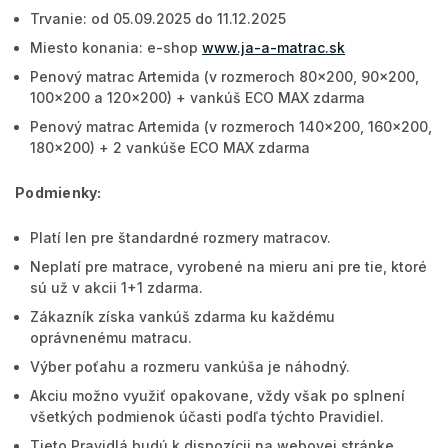
Trvanie: od 05.09.2025 do 11.12.2025
Miesto konania: e-shop
www.ja-a-matrac.sk
Penový matrac Artemida (v rozmeroch 80x200, 90x200,
100x200 a 120x200) + vankúš ECO MAX zdarma
Penový matrac Artemida (v rozmeroch 140x200, 160x200,
180x200) + 2 vankúše ECO MAX zdarma
Podmienky:
Platí len pre štandardné rozmery matracov.
Neplatí pre matrace, vyrobené na mieru ani pre tie, ktoré
sú už v akcii 1+1 zdarma.
Zákazník získa vankúš zdarma ku každému
oprávnenému matracu.
Výber poťahu a rozmeru vankúša je náhodný.
Akciu možno využiť opakovane, vždy však po splnení
všetkých podmienok účasti podľa týchto Pravidiel.
Tieto Pravidlá budú k dispozícii na webovej stránke