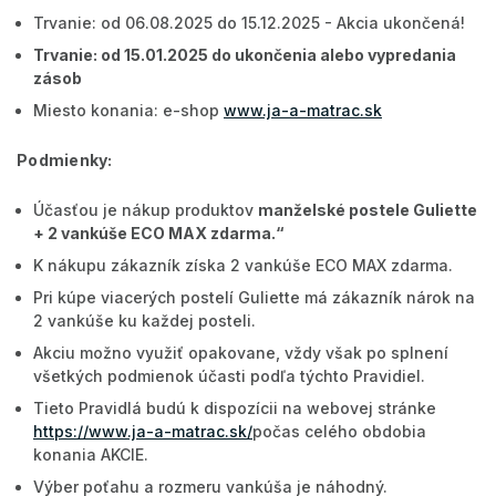
Trvanie: od 06.08.2025 do 15.12.2025 - Akcia ukončená!
Trvanie: od 15.01.2025 do ukončenia alebo vypredania
zásob
Miesto konania: e-shop
www.ja-a-matrac.sk
Podmienky:
Účasťou je nákup produktov
manželské postele Guliette
+ 2 vankúše ECO MAX zdarma
.“
K nákupu zákazník získa 2 vankúše ECO MAX zdarma.
Pri kúpe viacerých postelí Guliette má zákazník nárok na
2 vankúše ku každej posteli.
Akciu možno využiť opakovane, vždy však po splnení
všetkých podmienok účasti podľa týchto Pravidiel.
Tieto Pravidlá budú k dispozícii na webovej stránke
https://www.ja-a-matrac.sk/
počas celého obdobia
konania AKCIE.
Výber poťahu a rozmeru vankúša je náhodný.