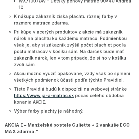
WX71907/AV – Detský penový matrac 90x40 Andrea
10
K nákupu zákazník získa plachtu rôznej farby v
rozmere matraca zdarma.
Pri kúpe viacerých produktov z akcie má zákazník
nárok na plachtu ku každému matracu. Podmienkou
však je, aby si zákazník zvýšil počet plachiet podľa
počtu matracov v košíku sám. Na darček bude mať
zákazník nárok, len v tom prípade, že si ho v košíku
zvolí sám.
Akciu možno využiť opakovane, vždy však po splnení
všetkých podmienok účasti podľa týchto Pravidiel.
Tieto Pravidlá budú k dispozícii na webovej stránke
https://www.ja-a-matrac.sk
počas celého obdobia
konania AKCIE.
Výber farby plachty je náhodný.
AKCIA E –
Manželské postele Guliette + 2 vankúše ECO
MAX zdarma
.“