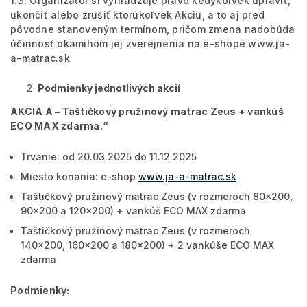
1.3. Organizátor si vyhradzuje právo kedykoľvek upraviť,
ukončiť alebo zrušiť ktorúkoľvek Akciu, a to aj pred
pôvodne stanoveným termínom, pričom zmena nadobúda
účinnosť okamihom jej zverejnenia na e-shope www.ja-
a-matrac.sk
Podmienky jednotlivých akcií
AKCIA A –
Taštičkový pružinový matrac Zeus + vankúš
ECO MAX zdarma
.“
Trvanie: od 20.03.2025 do 11.12.2025
Miesto konania: e-shop
www.ja-a-matrac.sk
Taštičkový pružinový matrac Zeus (v rozmeroch 80x200,
90x200 a 120x200) + vankúš ECO MAX zdarma
Taštičkový pružinový matrac Zeus (v rozmeroch
140x200, 160x200 a 180x200) + 2 vankúše ECO MAX
zdarma
Podmienky: