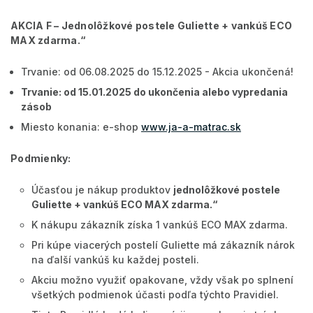
AKCIA F –
Jednolôžkové postele Guliette + vankúš ECO
MAX zdarma
.“
Trvanie: od 06.08.2025 do 15.12.2025 - Akcia ukončená!
Trvanie: od 15.01.2025 do ukončenia alebo vypredania
zásob
Miesto konania: e-shop
www.ja-a-matrac.sk
Podmienky:
Účasťou je nákup produktov
jednolôžkové postele
Guliette + vankúš ECO MAX zdarma
.“
K nákupu zákazník získa 1 vankúš ECO MAX zdarma.
Pri kúpe viacerých postelí Guliette má zákazník nárok
na ďalší vankúš ku každej posteli.
Akciu možno využiť opakovane, vždy však po splnení
všetkých podmienok účasti podľa týchto Pravidiel.