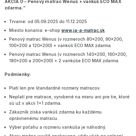
AKCIA O –
Penový matrac Wenus + vankúš ECO MAX
zdarma
.“
Trvanie: od 05.09.2025 do 11.12.2025
Miesto konania: e-shop
www.ja-a-matrac.sk
Penový matrac Wenus (v rozmeroch 80x200, 90x200,
100x200 a 120x200) + vankúš ECO MAX zdarma
Penový matrac Wenus (v rozmeroch 140x200, 160x200,
180x200 a 200x200) + 2 vankúše ECO MAX zdarma
Podmienky:
Platí len pre štandardné rozmery matracov.
Neplatí pre matrace, vyrobené na mieru ani pre tie, ktoré
sú už v akcii 1+1 zdarma.
Zákazník získa vankúš zdarma ku každému
oprávnenému matracu.
Výber poťahu a rozmeru vankúša je náhodný.
Akciu možno využiť opakovane, vždy však po splnení