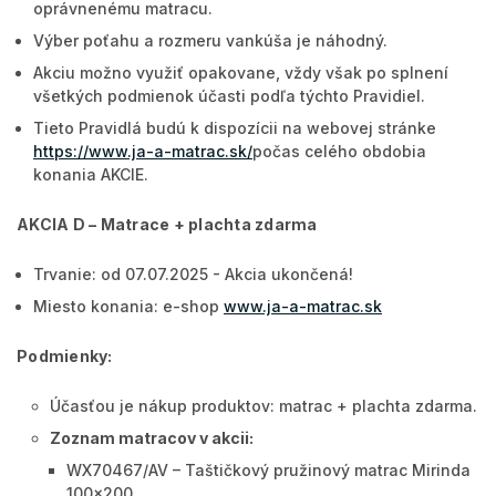
oprávnenému matracu.
Výber poťahu a rozmeru vankúša je náhodný.
Akciu možno využiť opakovane, vždy však po splnení
všetkých podmienok účasti podľa týchto Pravidiel.
Tieto Pravidlá budú k dispozícii na webovej stránke
https://www.ja-a-matrac.sk/
počas celého obdobia
konania AKCIE.
AKCIA D – Matrace + plachta zdarma
Trvanie: od 07.07.2025 - Akcia ukončená!
Miesto konania: e-shop
www.ja-a-matrac.sk
Podmienky:
Účasťou je nákup produktov: matrac + plachta zdarma.
Zoznam matracov v akcii:
WX70467/AV – Taštičkový pružinový matrac Mirinda
100x200