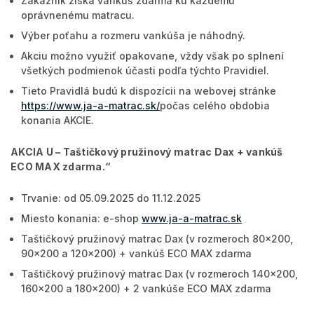
Zákazník získa vankúš zdarma ku každému
oprávnenému matracu.
Výber poťahu a rozmeru vankúša je náhodný.
Akciu možno využiť opakovane, vždy však po splnení
všetkých podmienok účasti podľa týchto Pravidiel.
Tieto Pravidlá budú k dispozícii na webovej stránke
https://www.ja-a-matrac.sk/
počas celého obdobia
konania AKCIE.
AKCIA U –
Taštičkový pružinový matrac Dax + vankúš
ECO MAX zdarma
.“
Trvanie: od 05.09.2025 do 11.12.2025
Miesto konania: e-shop
www.ja-a-matrac.sk
Taštičkový pružinový matrac Dax (v rozmeroch 80x200,
90x200 a 120x200) + vankúš ECO MAX zdarma
Taštičkový pružinový matrac Dax (v rozmeroch 140x200,
160x200 a 180x200) + 2 vankúše ECO MAX zdarma