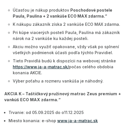
Účasťou je nákup produktov
Poschodové postele
Paula, Paulína + 2 vankúše ECO MAX zdarma
.“
K nákupu zákazník získa 2 vankúše ECO MAX zdarma.
Pri kúpe viacerých postelí Paula, Paulína má zákazník
nárok na 2 vankúše ku každej posteli.
Akciu možno využiť opakovane, vždy však po splnení
všetkých podmienok účasti podľa týchto Pravidiel.
Tieto Pravidlá budú k dispozícii na webovej stránke
https://www.ja-a-matrac.sk/
počas celého obdobia
konania AKCIE.
Výber poťahu a rozmeru vankúša je náhodný.
AKCIA K –
Taštičkový pružinový matrac Zeus premium +
vankúš ECO MAX zdarma
.“
Trvanie: od 05.09.2025 do o11.12.2025
Miesto konania: e-shop
www.ja-a-matrac.sk