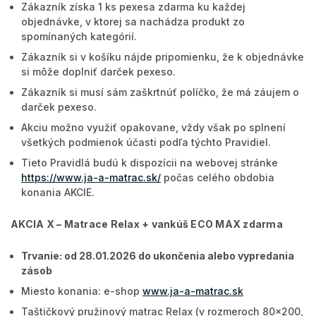
Zákazník získa 1 ks pexesa zdarma ku každej
objednávke, v ktorej sa nachádza produkt zo
spomínaných kategórií.
Zákazník si v košíku nájde pripomienku, že k objednávke
si môže doplniť darček pexeso.
Zákazník si musí sám zaškrtnúť políčko, že má záujem o
darček pexeso.
Akciu možno využiť opakovane, vždy však po splnení
všetkých podmienok účasti podľa týchto Pravidiel.
Tieto Pravidlá budú k dispozícii na webovej stránke
https://www.ja-a-matrac.sk/
počas celého obdobia
konania AKCIE.
AKCIA X – Matrace Relax + vankúš ECO MAX zdarma
Trvanie: od 28.01.2026 do ukončenia alebo vypredania
zásob
Miesto konania: e-shop
www.ja-a-matrac.sk
Taštičkový pružinový matrac Relax (v rozmeroch 80x200,