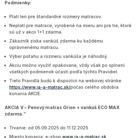
Podmienky:
Platí len pre štandardné rozmery matracov.
Neplatí pre matrace, vyrobené na mieru ani pre tie, ktoré
sú už v akcii 1+1 zdarma.
Zákazník získa vankúš zdarma ku každému
oprávnenému matracu.
Výber poťahu a rozmeru vankúša je náhodný.
Akciu možno využiť opakovane, vždy však po splnení
všetkých podmienok účasti podľa týchto Pravidiel.
Tieto Pravidlá budú k dispozícii na webovej stránke
https://www.ja-a-matrac.sk/
počas celého obdobia
konania AKCIE.
AKCIA V –
Penový matrac Orion + vankúš ECO MAX
zdarma
.“
Trvanie: od 05.09.2025 do 11.12.2025
Miesto konania: e-shop
www.ja-a-matrac.sk