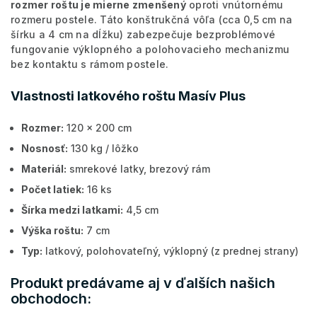
rozmer roštu je mierne zmenšený
oproti vnútornému
rozmeru postele. Táto konštrukčná vôľa (cca 0,5 cm na
šírku a 4 cm na dĺžku) zabezpečuje bezproblémové
fungovanie výklopného a polohovacieho mechanizmu
bez kontaktu s rámom postele.
Vlastnosti latkového roštu Masív Plus
Rozmer:
120 x 200 cm
Nosnosť:
130 kg / lôžko
Materiál:
smrekové latky, brezový rám
Počet latiek:
16 ks
Šírka medzi latkami:
4,5 cm
Výška roštu:
7 cm
Typ:
latkový, polohovateľný, výklopný (z prednej strany)
Produkt predávame aj v ďalších našich
obchodoch: