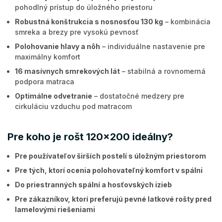
pohodlný prístup do úložného priestoru
Robustná konštrukcia s nosnosťou 130 kg
– kombinácia
smreka a brezy pre vysokú pevnosť
Polohovanie hlavy a nôh
– individuálne nastavenie pre
maximálny komfort
16 masívnych smrekových lát
– stabilná a rovnomerná
podpora matraca
Optimálne odvetranie
– dostatočné medzery pre
cirkuláciu vzduchu pod matracom
Pre koho je rošt 120x200 ideálny?
Pre používateľov širších postelí s úložným priestorom
Pre tých, ktorí ocenia polohovateľný komfort v spálni
Do priestranných spální a hosťovských izieb
Pre zákazníkov, ktorí preferujú pevné latkové rošty pred
lamelovými riešeniami