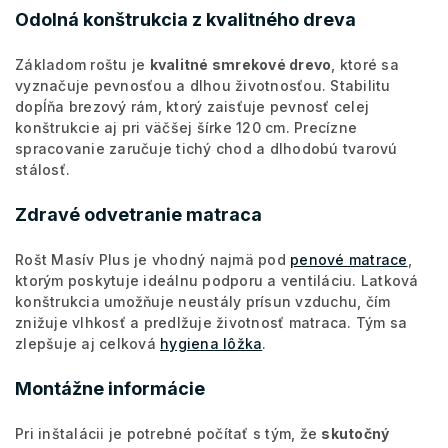
Odolná konštrukcia z kvalitného dreva
Základom roštu je
kvalitné smrekové drevo
, ktoré sa
vyznačuje pevnosťou a dlhou životnosťou. Stabilitu
dopĺňa brezový rám, ktorý zaisťuje pevnosť celej
konštrukcie aj pri väčšej šírke 120 cm. Precízne
spracovanie zaručuje tichý chod a dlhodobú tvarovú
stálosť.
Zdravé odvetranie matraca
Rošt Masív Plus je vhodný najmä pod
penové matrace
,
ktorým poskytuje ideálnu podporu a ventiláciu. Latková
konštrukcia umožňuje neustály prísun vzduchu, čím
znižuje vlhkosť a predlžuje životnosť matraca. Tým sa
zlepšuje aj celková
hygiena lôžka
.
Montážne informácie
Pri inštalácii je potrebné počítať s tým, že
skutočný