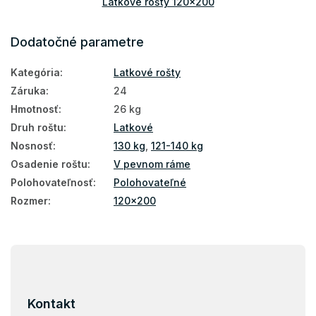
Latkové rošty 120x200
Rošty do postele 120x200
Dodatočné parametre
Kategória
:
Latkové rošty
Záruka
:
24
Hmotnosť
:
26 kg
Druh roštu
:
Latkové
Nosnosť
:
130 kg
,
121-140 kg
Osadenie roštu
:
V pevnom ráme
Polohovateľnosť
:
Polohovateľné
Rozmer
:
120x200
Z
á
p
ä
Kontakt
t