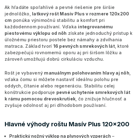
Ak hľadáte spoľahlivé a pevné riešenie pre širšie
jednolôžko,
latkový rošt Masív Plus v rozmere 120x200
cm
ponúka výnimočnú stabilitu a komfort pri
každodennom používaní. Vďaka
integrovanému
piestovému výklopu od nôh
získate jednoduchý prístup k
úložnému priestoru postele bez námahy a zdvíhania
matraca. Základ tvorí
16 pevných smrekových lát
, ktoré
zabezpečujú rovnomernú oporu aj pri širšom lôžku a
zároveň umožňujú dobrú cirkuláciu vzduchu.
Rošt je vybavený
manuálnym polohovaním hlavy aj nôh
,
vďaka čomu si môžete nastaviť ideálnu polohu pre
oddych, čítanie alebo regeneráciu. Stabilitu celej
konštrukcie podporuje
pevné uchytenie smrekových lát
k rámu pomocou drevoskrutiek
, čo znižuje hlučnosť a
zvyšuje odolnosť aj pri dlhodobom používaní.
Hlavné výhody roštu Masív Plus 120x200
Praktický nožný výklop na plynových vzperách
–