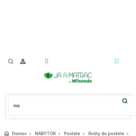
Prejsť
na
obsah
Nákupn
košík
Domov
NÁBYTOK
Postele
Rošty do postele