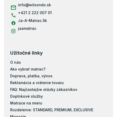
i
info
@
wilsondo.sk
e
+421 2 222 007 01
Ja-A-Matrac.Sk
jaamatrac
Užitočné linky
O nás
Ako vybrať matrac?
Doprava, platba, výnos
Reklamácia a vrátenie tovaru
FAQ: Najčastejšie otázky zákazníkov
Doplnkové služby
Matrace na mieru
Rozdelenie: STANDARD, PREMIUM, EXCLUSIVE
Magazín