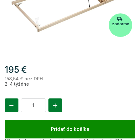
zadarmo
195 €
158,54 € bez DPH
Je
2-4 týždne
ce
Pridať do košíka