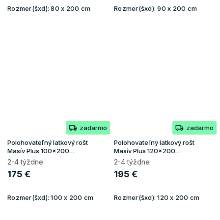
Rozmer(šxd):
80 x 200 cm
Rozmer(šxd):
90 x 200 cm
zadarmo
zadarmo
Polohovateľný latkový rošt
Polohovateľný latkový rošt
Masív Plus 100x200
Masív Plus 120x200
(130kg/osoba)
(130kg/osoba)
2-4 týždne
2-4 týždne
175 €
195 €
Rozmer(šxd):
100 x 200 cm
Rozmer(šxd):
120 x 200 cm