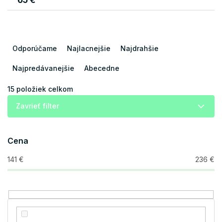
R
a
Odporúčame
Najlacnejšie
Najdrahšie
d
e
Najpredávanejšie
Abecedne
n
i
15
položiek celkom
e
Zavrieť filter
p
r
o
Cena
d
u
141
€
236
€
k
t
o
v