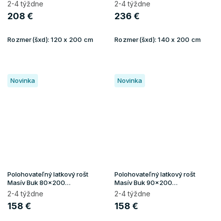
(150kg/osoba)
(150kg/osoba)
2-4 týždne
2-4 týždne
208 €
236 €
Rozmer(šxd):
120 x 200 cm
Rozmer(šxd):
140 x 200 cm
Novinka
Novinka
Polohovateľný latkový rošt
Polohovateľný latkový rošt
Masív Buk 80x200
Masív Buk 90x200
(150kg/osoba)
(150kg/osoba)
2-4 týždne
2-4 týždne
158 €
158 €