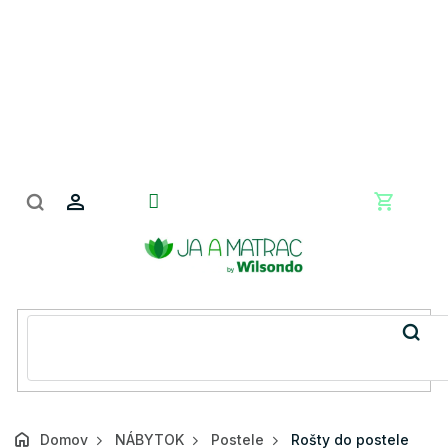
Prejsť
na
obsah
Nákupn
košík
Domov
NÁBYTOK
Postele
Rošty do postele