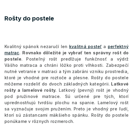
Rošty do postele
Kvalitný spánok nezaručí len
kvalitná posteľ
a
perfektný
matrac
.
Rovnako dôležité je vybrať ten správny rošt do
postele
. Posteľný rošt predlžuje funkčnosť a výdrž
Vášho matraca a chráni lôžko proti vlhkosti. Zabezpečí
nutné vetranie v matraci a tým zabráni vzniku prostredia,
ktoré je vhodné pre roztoče a plesne. Rošty do postele
môžeme rozdeliť do dvoch základných kategórii.
Latkové
rošty a lamelové rošty.
Latkový (pevný) rošt je vhodný
pod pružinové matrace. Sú určené pre tých, ktorí
uprednostňujú tvrdšiu plochu na spanie. Lamelový rošt
sa vyznačuje svojim pružením. Preto je vhodný pre ľudí,
ktorí sú zástancami mäkšieho spánku. Rošty do postele
ponúkame v rôznych rozmeroch.