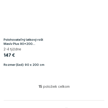
Polohovateľný latkový rošt
Masív Plus 90x200
(130kg/osoba)
2-4 týždne
147 €
Rozmer(šxd):
90 x 200 cm
15
položiek celkom
O
v
l
á
d