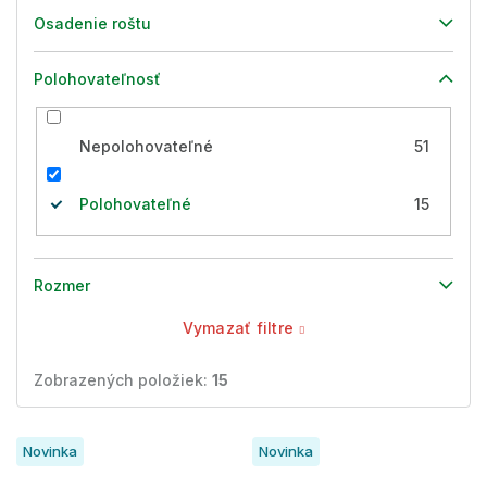
Osadenie roštu
Polohovateľnosť
Nepolohovateľné
51
Polohovateľné
15
Rozmer
Vymazať filtre
Zobrazených položiek:
15
V
Novinka
Novinka
ý
p