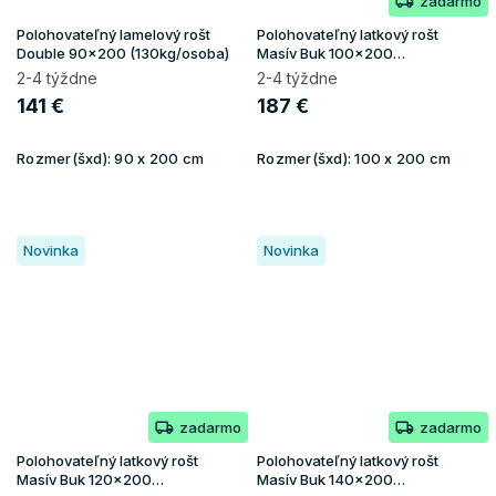
zadarmo
Polohovateľný lamelový rošt
Polohovateľný latkový rošt
Double 90x200 (130kg/osoba)
Masív Buk 100x200
(150kg/osoba)
2-4 týždne
2-4 týždne
141 €
187 €
Rozmer(šxd):
90 x 200 cm
Rozmer(šxd):
100 x 200 cm
Novinka
Novinka
zadarmo
zadarmo
Polohovateľný latkový rošt
Polohovateľný latkový rošt
Masív Buk 120x200
Masív Buk 140x200