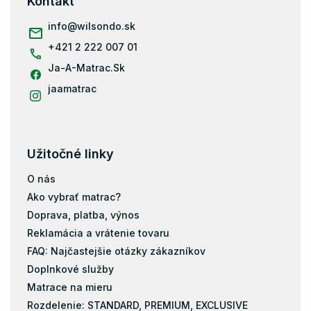
Kontakt
t
Rošty do postele 180x200
i
info
@
wilsondo.sk
Rošty do postele 80x200
e
+421 2 222 007 01
Rošty do postele 70x140
Ja-A-Matrac.Sk
Rošty do postele 80x160
jaamatrac
Rošty do postele 70x160
Rošty do postele 90x180
Rošty do postele 100x200
Užitočné linky
Rošty do postele 80x180
Rošty do postele 80x170
O nás
Rošty do postele 90x190
Ako vybrať matrac?
Rošty do postele 70x200
Doprava, platba, výnos
Reklamácia a vrátenie tovaru
FAQ: Najčastejšie otázky zákazníkov
Doplnkové služby
Matrace na mieru
Rozdelenie: STANDARD, PREMIUM, EXCLUSIVE