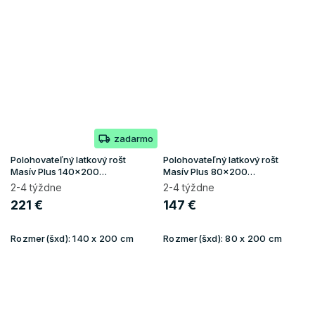
zadarmo
Polohovateľný latkový rošt
Polohovateľný latkový rošt
Masív Plus 140x200
Masív Plus 80x200
(130kg/osoba)
(130kg/osoba)
2-4 týždne
2-4 týždne
221 €
147 €
Rozmer(šxd):
140 x 200 cm
Rozmer(šxd):
80 x 200 cm