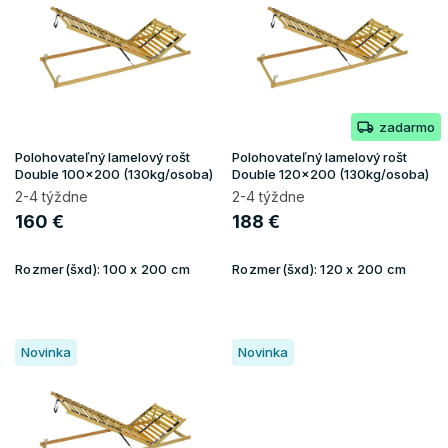
i
s
p
r
o
zadarmo
d
u
Polohovateľný lamelový rošt
Polohovateľný lamelový rošt
k
Double 100x200 (130kg/osoba)
Double 120x200 (130kg/osoba)
t
2-4 týždne
2-4 týždne
o
160 €
188 €
v
Rozmer(šxd):
100 x 200 cm
Rozmer(šxd):
120 x 200 cm
Novinka
Novinka