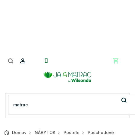
Prejsť
na
obsah
Nákupn
košík
Domov
NÁBYTOK
Postele
Poschodové