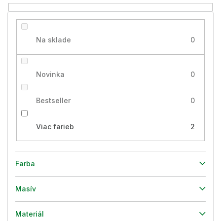
o
v
Na sklade
0
Novinka
0
Bestseller
0
Viac farieb
2
Farba
Masív
Materiál