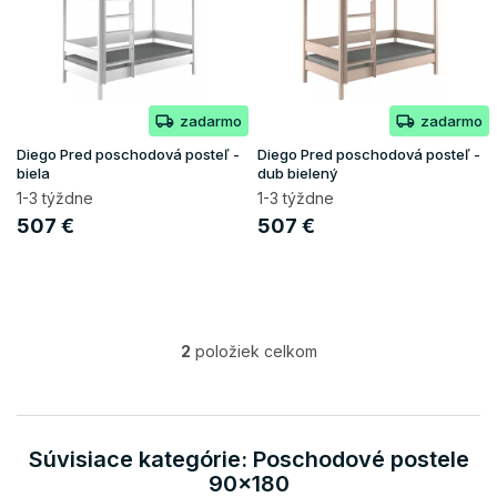
i
s
p
r
o
zadarmo
zadarmo
d
u
Diego Pred poschodová posteľ -
Diego Pred poschodová posteľ -
k
biela
dub bielený
t
1-3 týždne
1-3 týždne
o
507 €
507 €
v
2
položiek celkom
O
v
l
á
d
Súvisiace kategórie: Poschodové postele
a
90x180
c