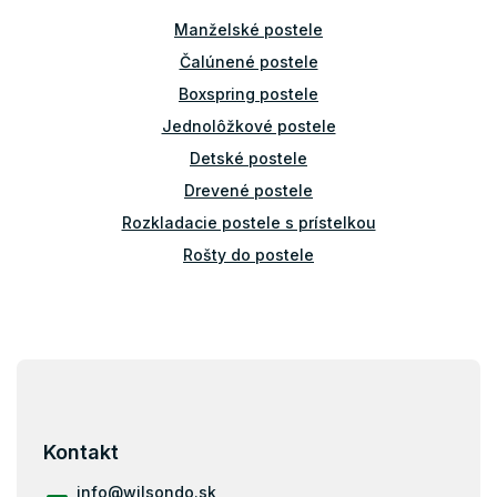
i
Manželské postele
e
p
Čalúnené postele
r
v
Boxspring postele
k
Jednolôžkové postele
y
v
Detské postele
ý
Drevené postele
p
i
Rozkladacie postele s prístelkou
s
Rošty do postele
u
Príslušenstvo k posteliam
Bariérky na posteľ
Poschodové postele 80x200
Z
á
Poschodové postele 80x160
p
Poschodové postele 90x190
ä
Kontakt
Poschodové postele 80x170
t
i
info
@
wilsondo.sk