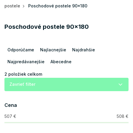
postele
Poschodové postele 90x180
Poschodové postele 90x180
R
a
Odporúčame
Najlacnejšie
Najdrahšie
d
e
Najpredávanejšie
Abecedne
n
i
2
položiek celkom
e
Zavrieť filter
p
r
o
Cena
d
u
507
€
508
€
k
t