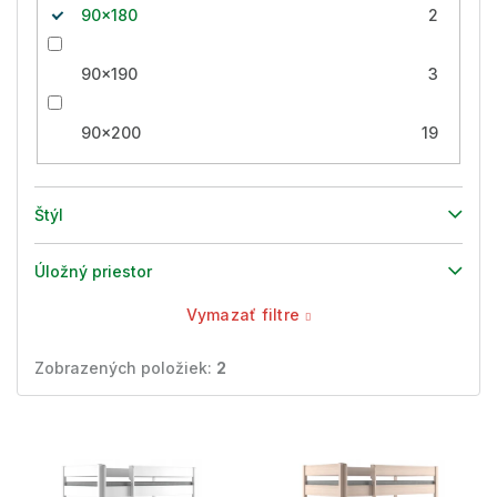
90x180
2
90x190
3
90x200
19
Štýl
Úložný priestor
Vymazať filtre
Zobrazených položiek:
2
V
ý
p