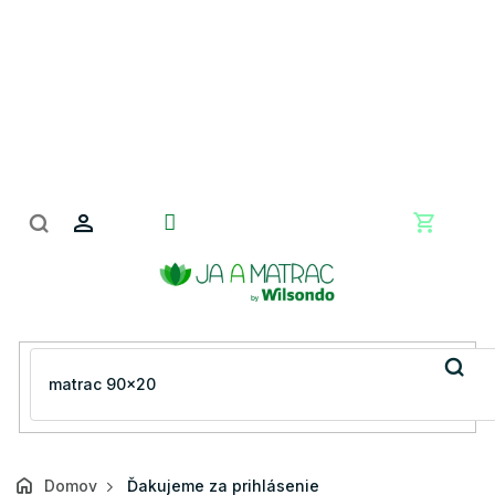
Prejsť
na
obsah
Nákupn
košík
Domov
Ďakujeme za prihlásenie