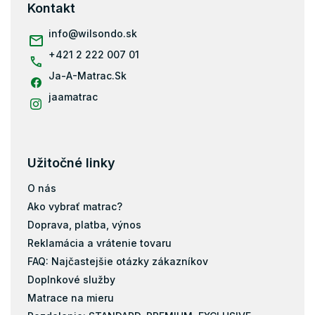
ä
Kontakt
t
i
info
@
wilsondo.sk
e
+421 2 222 007 01
Ja-A-Matrac.Sk
jaamatrac
Užitočné linky
O nás
Ako vybrať matrac?
Doprava, platba, výnos
Reklamácia a vrátenie tovaru
FAQ: Najčastejšie otázky zákazníkov
Doplnkové služby
Matrace na mieru