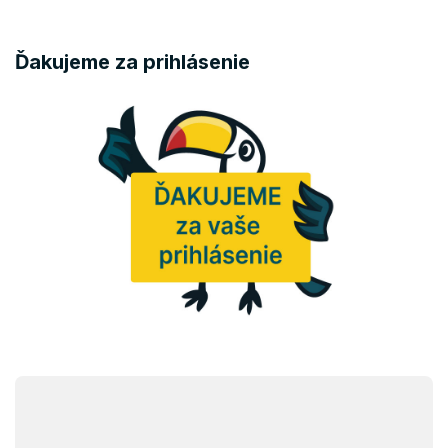
Ďakujeme za prihlásenie
Z
á
p