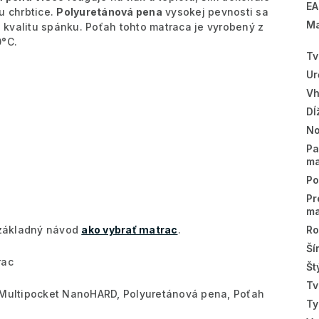
E
u chrbtice.
Polyuretánová pena
vysokej pevnosti sa
Ma
 kvalitu spánku.
Poťah tohto matraca je vyrobený z
0°C.
Tv
Ur
Vh
Dĺ
No
Pa
ma
Po
Pr
ma
š základný návod
ako vybrať matrac
.
Ro
Ší
rac
Št
Tv
 Multipocket NanoHARD, Polyuretánová pena, Poťah
Ty