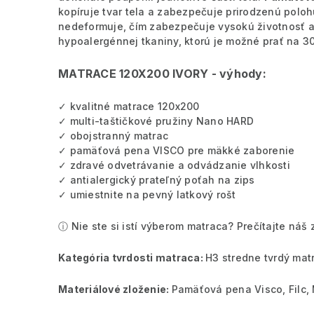
kopíruje tvar tela a zabezpečuje prirodzenú poloh
n
edeformuje, čím zabezpečuje vysokú životnosť a
hypoalergénnej tkaniny, ktorú je možné prať na 3
MATRACE 120X200 IVORY - výhody:
✓ kvalitné matrace 120x200
✓ multi-taštičkové pružiny Nano HARD
✓ obojstranný matrac
✓ pamäťová pena VISCO pre mäkké zaborenie
✓ zdravé odvetrávanie a odvádzanie vlhkosti
✓ antialergický prateľný poťah na zips
✓ umiestnite na pevný latkový rošt
ⓘ Nie ste si istí výberom matraca? Prečítajte ná
Kategória tvrdosti matraca:
H3 stredne tvrdý mat
Materiálové zloženie:
Pamäťová pena Visco, Filc,