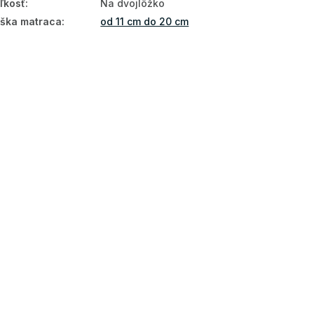
ľkosť
:
Na dvojlôžko
ška matraca
:
od 11 cm do 20 cm