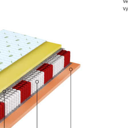
Ve
Vý