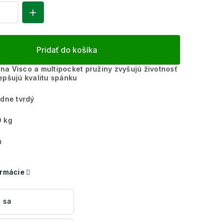
Pridať do košíka
a Visco a multipocket pružiny zvyšujú životnosť
epšujú kvalitu spánku
dne tvrdý
 kg
m
ormácie
 sa