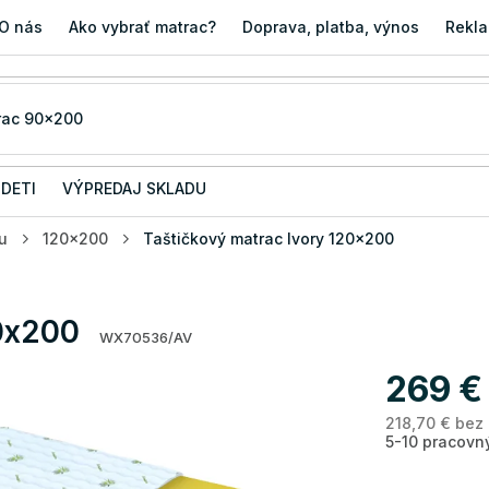
O nás
Ako vybrať matrac?
Doprava, platba, výnos
Rekla
 DETI
VÝPREDAJ SKLADU
u
120x200
Taštičkový matrac Ivory 120x200
20x200
WX70536/AV
269 €
218,70 € bez
5-10 pracovn