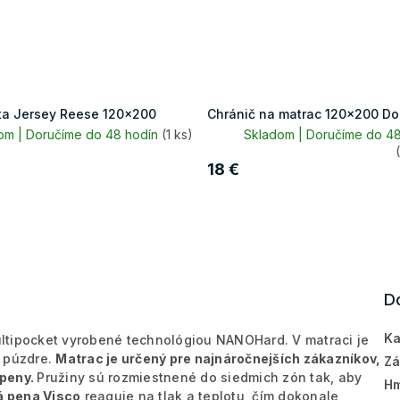
ta Jersey Reese 120x200
Chránič na matrac 120x200 D
om | Doručíme do 48 hodín
(1 ks)
Skladom | Doručíme do 48
18 €
D
Ka
ltipocket vyrobené technológiou NANOHard. V matraci je
 púzdre.
Matrac je určený pre najnáročnejších zákazníkov,
Zá
 peny.
Pružiny sú rozmiestnené do siedmich zón tak, aby
Hm
 pena Visco
reaguje na tlak a teplotu, čím dokonale