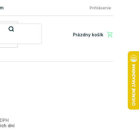
mácia a vrátenie tovaru
FAQ: Najčastejšie otázky zákazníkov
Prihlásenie
Prázdny košík
Nákupný
košík
 DPH
Jednotková
ých dní
cena: