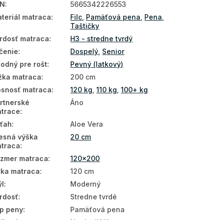
AN
:
5665342226553
teriál matraca
:
Filc
,
Pamäťová pena
,
Pena
,
Taštičky
rdosť matraca
:
H3 - stredne tvrdý
čenie
:
Dospelý
,
Senior
odný pre rošt
:
Pevný (latkový)
žka matraca
:
200 cm
snosť matraca
:
120 kg
,
110 kg
,
100+ kg
rtnerské
Áno
trace
:
ťah
:
Aloe Vera
esná výška
20 cm
traca
:
zmer matraca
:
120x200
rka matraca
:
120 cm
ýl
:
Moderný
rdosť
:
Stredne tvrdé
p peny
:
Pamäťová pena