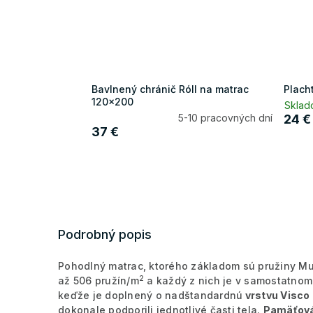
Bavlnený chránič Róll na matrac
Plach
120x200
Sklad
5-10 pracovných dní
24 €
37 €
Podrobný popis
Pohodlný matrac, ktorého základom sú pružiny Mu
2
až 506 pružín/m
a každý z nich je v samostatnom
keďže je doplnený o nadštandardnú
vrstvu Visco
dokonale podporili jednotlivé časti tela.
Pamäťová