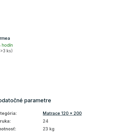
ormea
 hodín
(>3 ks)
odatočné parametre
tegória
:
Matrace 120 x 200
ruka
:
24
otnosť
:
23 kg