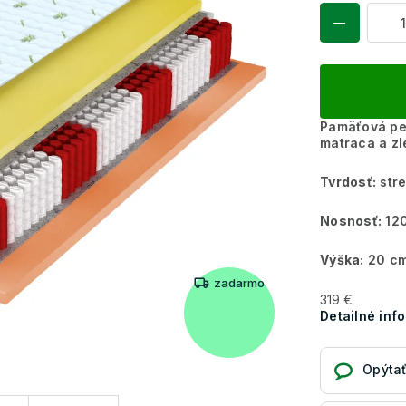
Pamäťová pen
matraca a zl
Tvrdosť:
stre
Nosnosť:
120
Výška:
20 c
zadarmo
319 €
Detailné inf
Opýtať