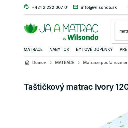
Prejsť
+421 2 222 007 01
info@wilsondo.sk
na
obsah
MATRACE
NÁBYTOK
BYTOVÉ DOPLNKY
PRE
Domov
MATRACE
Matrace podľa rozmer
Taštičkový matrac Ivory 1