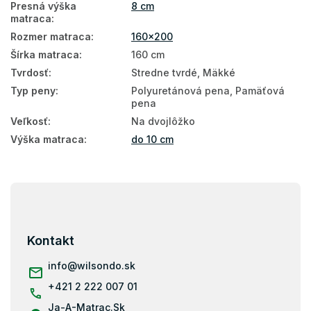
Presná výška
8 cm
matraca
:
Vrchné matrace 8 cm
Rozmer matraca
:
160x200
Vrchný matrac 160x200
Šírka matraca
:
160 cm
Tvrdosť
:
Stredne tvrdé, Mäkké
Typ peny
:
Polyuretánová pena, Pamäťová
pena
Veľkosť
:
Na dvojlôžko
Výška matraca
:
do 10 cm
Z
á
p
ä
Kontakt
t
i
info
@
wilsondo.sk
e
+421 2 222 007 01
Ja-A-Matrac.Sk