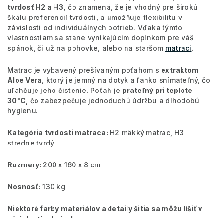
tvrdosť H2 a H3,
čo znamená, že je vhodný pre širokú
škálu preferencií tvrdosti, a umožňuje flexibilitu v
závislosti od individuálnych potrieb. Vďaka týmto
vlastnostiam sa stane vynikajúcim doplnkom pre váš
spánok, či už na pohovke, alebo na staršom
matraci
.
Matrac je vybavený prešívaným poťahom s
extraktom
Aloe Vera
, ktorý je jemný na dotyk a ľahko snímateľný, čo
uľahčuje jeho čistenie. Poťah je
prateľný pri teplote
30°C
, čo zabezpečuje jednoduchú údržbu a dlhodobú
hygienu.
Kategória tvrdosti matraca:
H2 mäkký matrac, H3
stredne tvrdý
Rozmery:
200 x 160 x 8 cm
Nosnosť:
130 kg
Niektoré farby materiálov a detaily šitia sa môžu líšiť v