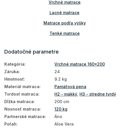
Vrchné matrace
Lacné matrace
Matrace podľa výšky
Tenké matrace
Matrace pre hostí
Dodatočné parametre
Prístelkové matrace
Kategória
:
Vrchné matrace 160x200
Obojstranné matrace
Záruka
:
24
Matrace na sedenie
Hmotnosť
:
9.2 kg
Matrace na gauč
Materiál matraca
:
Pamäťová pena
Tvrdosť matraca
:
H2 - mäkký
,
H3 - stredne tvrdý
Matrace na váľandu
Dĺžka matraca
:
200 cm
Vrchné matrace Aloe Vera
Nosnosť matraca
:
120 kg
Partnerské matrace
:
Áno
160x200
Poťah
:
Aloe Vera
Tenké matrace 160x200