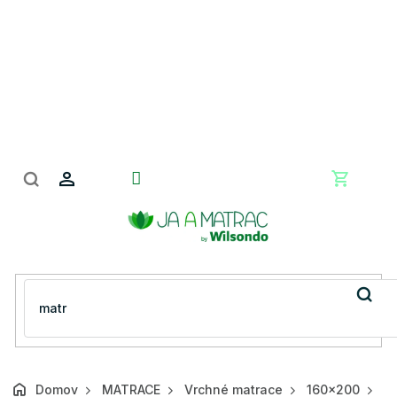
Prejsť
na
obsah
Nákupn
košík
Domov
MATRACE
Vrchné matrace
160x200