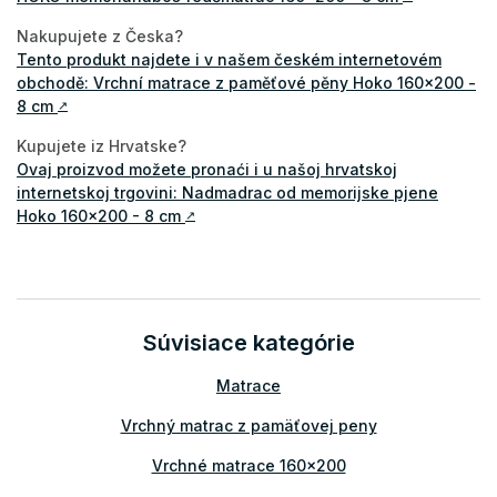
Nakupujete z Česka?
Tento produkt najdete i v našem českém internetovém
obchodě: Vrchní matrace z paměťové pěny Hoko 160x200 -
8 cm
↗
Kupujete iz Hrvatske?
Ovaj proizvod možete pronaći i u našoj hrvatskoj
internetskoj trgovini: Nadmadrac od memorijske pjene
Hoko 160x200 - 8 cm
↗
Súvisiace kategórie
Matrace
Vrchný matrac z pamäťovej peny
Vrchné matrace 160x200