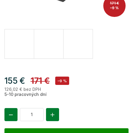
171 €
–9 %
155 €
171 €
–9 %
126,02 € bez DPH
Je
5-10 pracovných dní
ce