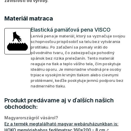
závislosti od výroby.
Materiál matraca
Elastická pamäťová pena VISCO
Lenivá pena je materiál, ktorý sa vyznačuje svojou
schopnosťou prispôsobiť sa telu bez vytvárania
protitlaku. Po zaťažení sa pomaly vráti do
pôvodného tvaru, čo zabezpečuje pohodlný
spánok bez rizika preležanín. Tento materiál
reaguje na tlak a teplo vášho tela, čím poskytuje
ideálnu oporu. Je mimoriadne vhodná pre osoby
trpiace vysokým krvným tlakom alebo cievnymi
problémami, keďže poskytuje jemnú podporu bez
nadmerného tlaku.
Produkt predávame aj v ďalších našich
obchodoch:
Magyarországról vásárol?
Ez a termék megtalálható magyar webáruházunkban is:
HOKO memóriahabos fedőmatrac 160x200 - 8 cm
↗