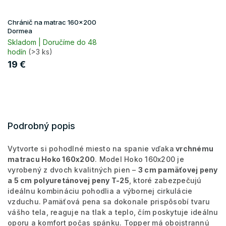
Chránič na matrac 160x200
Dormea
Skladom | Doručíme do 48
hodín
(>3 ks)
19 €
Podrobný popis
Vytvorte si pohodlné miesto na spanie vďaka
vrchnému
matracu Hoko 160x200
. Model Hoko 160x200 je
vyrobený z dvoch kvalitných pien –
3 cm pamäťovej peny
a 5 cm polyuretánovej peny T-25
, ktoré zabezpečujú
ideálnu kombináciu pohodlia a výbornej cirkulácie
vzduchu. Pamäťová pena sa dokonale prispôsobí tvaru
vášho tela, reaguje na tlak a teplo, čím poskytuje ideálnu
oporu a komfort počas spánku. Topper má obojstrannú