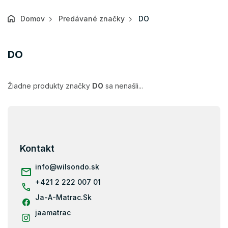
Domov
Predávané značky
DO
DO
Žiadne produkty značky
DO
sa nenašli...
Z
á
p
ä
Kontakt
t
i
info
@
wilsondo.sk
e
+421 2 222 007 01
Ja-A-Matrac.Sk
jaamatrac