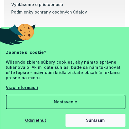
Vyhlásenie o prístupnosti
Podmienky ochrany osobných údajov
Prevod
Dobierka
Zobnete si cookie?
Copyright 2026
Wilsondo zbiera súbory cookies, aby nám to správne
Ja a Matrac
tukanovalo. Ak mi dáte súhlas, bude sa nám tukanovať
. Všetky práva vyhradené.
ešte lepšie - mávnutím krídla získate obsah či reklamu
Upraviť nastavenie cookies
presne na mieru.
Viac informácií
Nastavenie
Vytvoril Shoptet Premium
Odmietnuť
Súhlasím