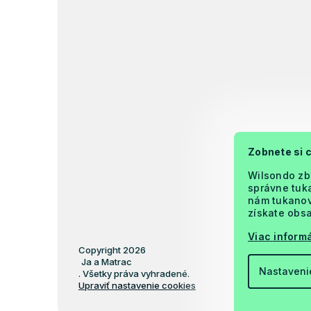
Zobnete si 
Wilsondo zb
správne tuka
nám tukanova
získate obsa
Viac informá
Copyright 2026
Ja a Matrac
Nastaveni
. Všetky práva vyhradené.
Upraviť nastavenie cookies