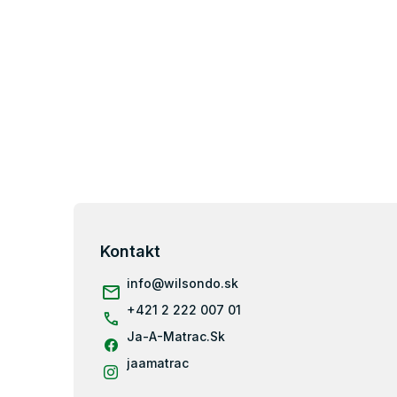
Z
á
p
Kontakt
ä
info
@
wilsondo.sk
t
i
+421 2 222 007 01
e
Ja-A-Matrac.Sk
jaamatrac