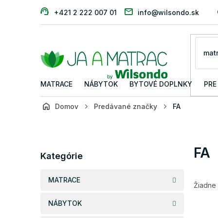
Prejsť
+421 2 222 007 01
info@wilsondo.sk
na
obsah
MATRACE
NÁBYTOK
BYTOVÉ DOPLNKY
PRE
Domov
Predávané značky
FA
B
o
č
Preskočiť
FA
n
Kategórie
kategórie
ý
p
MATRACE
a
Žiadne
n
NÁBYTOK
e
l