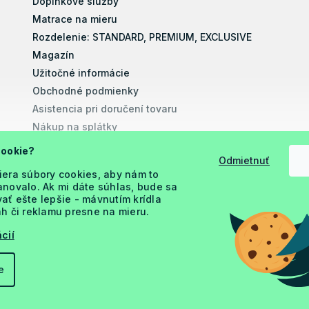
Doplnkové služby
Matrace na mieru
Rozdelenie: STANDARD, PREMIUM, EXCLUSIVE
Magazín
Užitočné informácie
Obchodné podmienky
Asistencia pri doručení tovaru
Nákup na splátky
Montážne návody
cookie?
Odmietnuť
Vyhlásenie o prístupnosti
iera súbory cookies, aby nám to
Podmienky ochrany osobných údajov
novalo. Ak mi dáte súhlas, bude sa
ť ešte lepšie - mávnutím krídla
h či reklamu presne na mieru.
cií
e