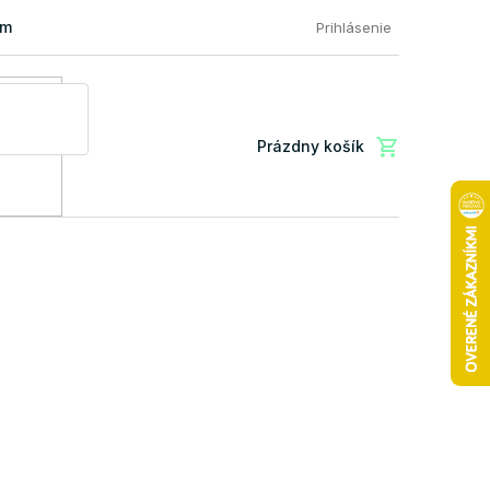
mácia a vrátenie tovaru
FAQ: Najčastejšie otázky zákazníkov
Prihlásenie
Prázdny košík
Nákupný
košík