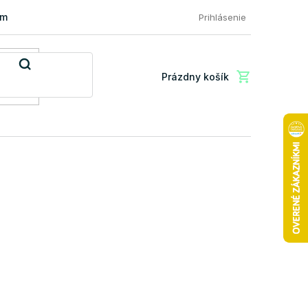
mácia a vrátenie tovaru
FAQ: Najčastejšie otázky zákazníkov
Prihlásenie
Prázdny košík
Nákupný
košík