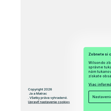
Zobnete si 
Wilsondo zb
správne tuka
nám tukanova
získate obsa
Viac informá
Copyright 2026
Ja a Matrac
Nastaveni
. Všetky práva vyhradené.
Upraviť nastavenie cookies