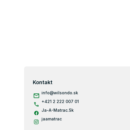
Z
á
p
Kontakt
ä
info
@
wilsondo.sk
t
i
+421 2 222 007 01
e
Ja-A-Matrac.Sk
jaamatrac