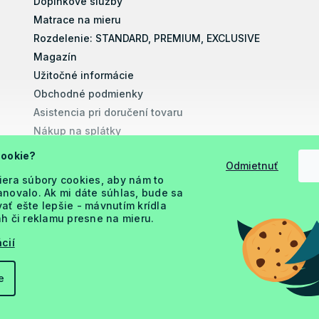
Doplnkové služby
Matrace na mieru
Rozdelenie: STANDARD, PREMIUM, EXCLUSIVE
Magazín
Užitočné informácie
Obchodné podmienky
Asistencia pri doručení tovaru
Nákup na splátky
Montážne návody
cookie?
Odmietnuť
Vyhlásenie o prístupnosti
iera súbory cookies, aby nám to
Podmienky ochrany osobných údajov
novalo. Ak mi dáte súhlas, bude sa
ť ešte lepšie - mávnutím krídla
h či reklamu presne na mieru.
cií
e