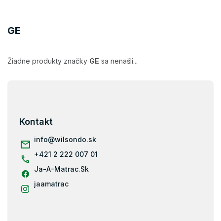
GE
Žiadne produkty značky
GE
sa nenašli...
Z
á
p
ä
Kontakt
t
i
info
@
wilsondo.sk
e
+421 2 222 007 01
Ja-A-Matrac.Sk
jaamatrac