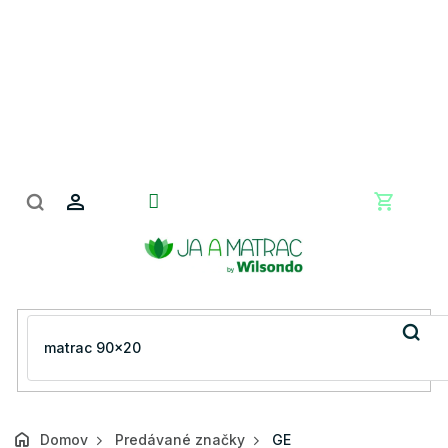
Prejsť
na
obsah
Nákupn
košík
Domov
Predávané značky
GE