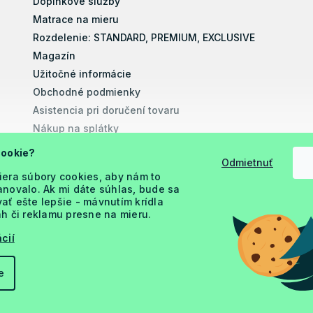
Doplnkové služby
Matrace na mieru
Rozdelenie: STANDARD, PREMIUM, EXCLUSIVE
Magazín
Užitočné informácie
Obchodné podmienky
Asistencia pri doručení tovaru
Nákup na splátky
Montážne návody
cookie?
Odmietnuť
Vyhlásenie o prístupnosti
iera súbory cookies, aby nám to
Podmienky ochrany osobných údajov
novalo. Ak mi dáte súhlas, bude sa
ť ešte lepšie - mávnutím krídla
h či reklamu presne na mieru.
cií
e