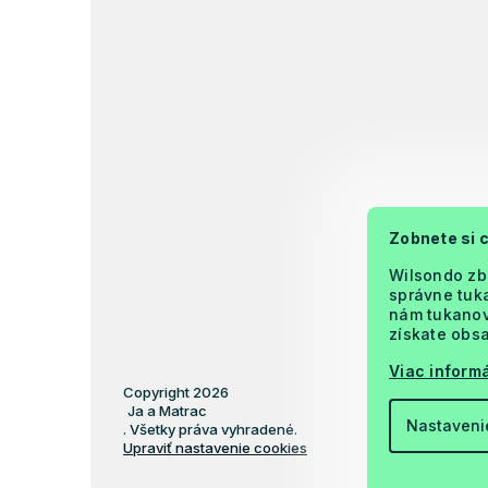
Zobnete si 
Wilsondo zb
správne tuka
nám tukanova
získate obsa
Viac informá
Copyright 2026
Ja a Matrac
Nastaveni
. Všetky práva vyhradené.
Upraviť nastavenie cookies