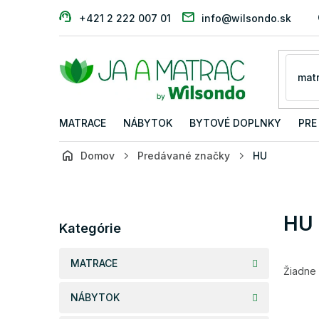
Prejsť
+421 2 222 007 01
info@wilsondo.sk
na
obsah
MATRACE
NÁBYTOK
BYTOVÉ DOPLNKY
PRE
Domov
Predávané značky
HU
B
o
č
Preskočiť
HU
n
Kategórie
kategórie
ý
p
MATRACE
a
Žiadne
n
NÁBYTOK
e
l