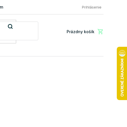
mácia a vrátenie tovaru
FAQ: Najčastejšie otázky zákazníkov
Prihlásenie
Prázdny košík
Nákupný
košík