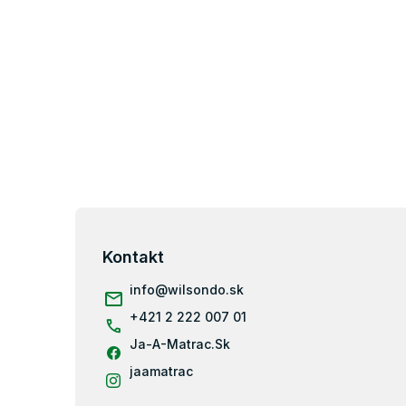
Z
á
p
Kontakt
ä
info
@
wilsondo.sk
t
i
+421 2 222 007 01
e
Ja-A-Matrac.Sk
jaamatrac