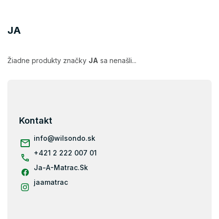
JA
Žiadne produkty značky
JA
sa nenašli...
Z
á
p
ä
Kontakt
t
i
info
@
wilsondo.sk
e
+421 2 222 007 01
Ja-A-Matrac.Sk
jaamatrac