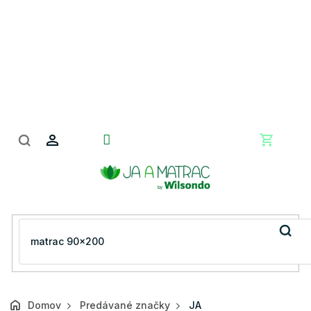
Prejsť
na
obsah
Nákupn
košík
Domov
Predávané značky
JA