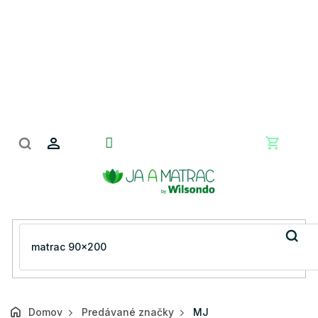
Prejsť
na
obsah
Nákupn
košík
Domov
Predávané značky
MJ