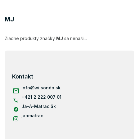
MJ
Žiadne produkty značky
MJ
sa nenašli...
Z
á
p
ä
Kontakt
t
i
info
@
wilsondo.sk
e
+421 2 222 007 01
Ja-A-Matrac.Sk
jaamatrac