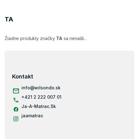
TA
Žiadne produkty značky
TA
sa nenašli...
Z
á
p
ä
Kontakt
t
i
info
@
wilsondo.sk
e
+421 2 222 007 01
Ja-A-Matrac.Sk
jaamatrac