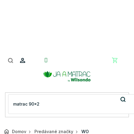
Prejsť
na
obsah
Nákupn
košík
Domov
Predávané značky
WO