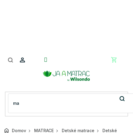
Prejsť
na
obsah
Nákupn
košík
Domov
MATRACE
Detské matrace
Detské