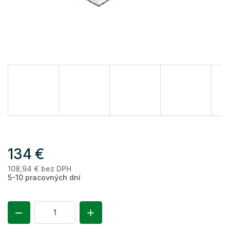
134 €
108,94 € bez DPH
Je
5-10 pracovných dní
ce