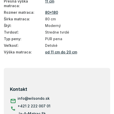
Presná výška
11 cm
matraca
:
Rozmer matraca
:
80x180
Šírka matraca
:
80 cm
Štýl
:
Moderný
Tvrdosť
:
Stredne tvrdé
Typ peny
:
PUR pena
Veľkosť
:
Detské
Výška matraca
:
od 11 cm do 20 cm
Z
á
p
ä
Kontakt
t
i
info
@
wilsondo.sk
e
+421 2 222 007 01
Ja-A-Matrac.Sk