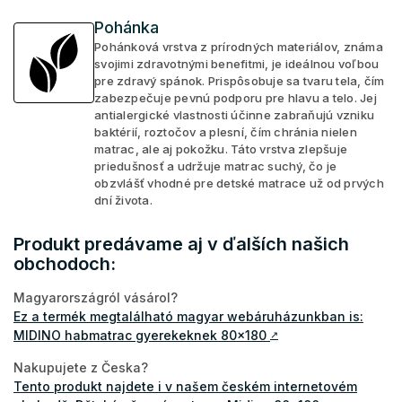
Pohánka
Pohánková vrstva z prírodných materiálov, známa
svojimi zdravotnými benefitmi, je ideálnou voľbou
pre zdravý spánok. Prispôsobuje sa tvaru tela, čím
zabezpečuje pevnú podporu pre hlavu a telo. Jej
antialergické vlastnosti účinne zabraňujú vzniku
baktérií, roztočov a plesní, čím chránia nielen
matrac, ale aj pokožku. Táto vrstva zlepšuje
priedušnosť a udržuje matrac suchý, čo je
obzvlášť vhodné pre detské matrace už od prvých
dní života.
Produkt predávame aj v ďalších našich
obchodoch:
Magyarországról vásárol?
Ez a termék megtalálható magyar webáruházunkban is:
MIDINO habmatrac gyerekeknek 80x180
↗
Nakupujete z Česka?
Tento produkt najdete i v našem českém internetovém