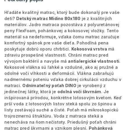
Hľadáte kvalitný matrac, ktorý bude dokonalý pre vaše
deti?
Detský matrac Midino 80x180
je z kvalitných
materiálov. Jadro matraca pozostáva z polyuretánovej
peny FlexFoam, pohánkovej a kokosovej vložky. Tento
materiál sa nedeformuje, vďaka čomu matrac zaručuje
komfortný spánok pre vaše dieťa. Pohodlná pena
poskytuje dobrú oporu chrbtici.
Kokosová vrstva
má
zdraviu prospešné vlastnosti. Chráni matrac pred
vývojom baktérií a navyše má
antialergické vlastnosti
.
Kokosové vlákna sú ľahké a vzdušné, ako aj pružné a
odolné voči vlhkosti a deformácií. Vlákna zabraňujú
nadmernému poteniu vďaka dobrej cirkulácii vzduchu v
matraci.
Odnímateľný
poťah DINO
je vyrobený z
jedinečnej látky, ktorá je
odolná voči škvrnám
. Je
inšpirovaná prírodou, konkrétne lotosovým kvetom. Keď
prší voda z lotosových listov steká spolu zo špinou a
listy zostávajú suché a čisté. Poťah má mikroskopickú
trojrozmernú štruktúru. Voda z matraca steká a
nenecháva na ňom nečistoty. Priedušný poťah chráni
matrac pred škvrnami a vznikom plesní.
Pohánková