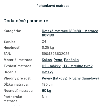
Pohánkové matrace
Prírodné matrace
Dodatočné parametre
Podlahové matrace
Kategória
:
Detské matrace 180x80 - Matrace
Matrace na zem
80x180
Matrace podľa tvrdosti
Záruka
:
24
Hmotnosť
:
8.25 kg
Mäkké matrace
EAN
:
5904323832025
Detské matrace podľa materiálu
Materiál matraca
:
Kokos
,
Pena
,
Pohánka
Detské kokosové matrace
Tvrdosť matraca
:
H2 - mäkký
,
H3 - stredne tvrdý
Určenie
:
Detský
Detské nezónované matrace
Vhodný pre rošt
:
Pevný (latkový)
,
Pružný (lamelový)
Matrace tvrdosť H3
Dĺžka matraca
:
180 cm
Nosnosť matraca
:
60 kg
Matrace tvrdosť H2
Partnerské
Nie
matrace
: