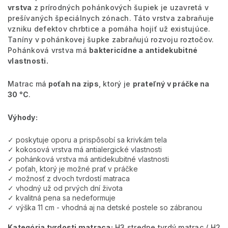
vrstva
z prírodných pohánkových šupiek je uzavretá v
prešívaných špeciálnych zónach. Táto vrstva zabraňuje
vzniku defektov chrbtice a pomáha hojiť už existujúce.
Taníny v pohánkovej šupke zabraňujú rozvoju roztočov.
Pohánková vrstva má
baktericídne a antidekubitné
vlastnosti.
Matrac má
poťah na zips
, ktorý je
prateľný v práčke na
30 °C
.
Výhody:
✓ poskytuje oporu a prispôsobí sa krivkám tela
✓ kokosová vrstva má antialergické vlastnosti
✓ pohánková vrstva má antidekubitné vlastnosti
✓ poťah, ktorý je možné prať v práčke
✓ možnosť z dvoch tvrdostí matraca
✓ vhodný už od prvých dní života
✓ kvalitná pena sa nedeformuje
✓ výška 11 cm - vhodná aj na detské postele so zábranou
Kategória tvrdosti matraca:
H3 stredne tvrdý matrac / H2