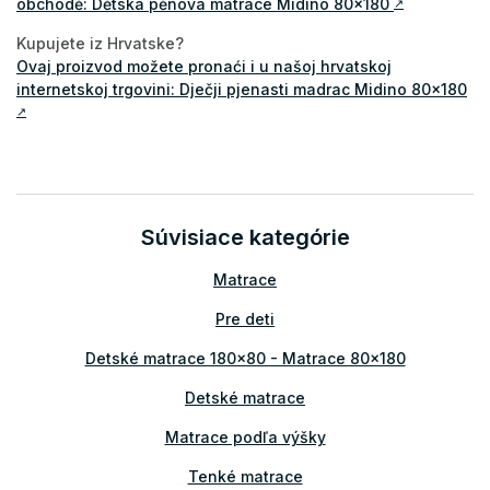
obchodě: Dětská pěnová matrace Midino 80x180
↗
Kupujete iz Hrvatske?
Ovaj proizvod možete pronaći i u našoj hrvatskoj
internetskoj trgovini: Dječji pjenasti madrac Midino 80x180
↗
Súvisiace kategórie
Matrace
Pre deti
Detské matrace 180x80 - Matrace 80x180
Detské matrace
Matrace podľa výšky
Tenké matrace