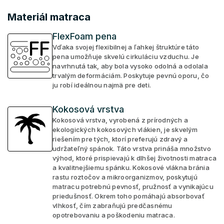
Materiál matraca
FlexFoam pena
Vďaka svojej flexibilnej a ľahkej štruktúre táto
pena umožňuje skvelú cirkuláciu vzduchu. Je
navrhnutá tak, aby bola vysoko odolná a odolala
trvalým deformáciám. Poskytuje pevnú oporu, čo
ju robí ideálnou najmä pre deti.
Kokosová vrstva
Kokosová vrstva, vyrobená z prírodných a
ekologických kokosových vlákien, je skvelým
riešením pre tých, ktorí preferujú zdravý a
udržateľný spánok. Táto vrstva prináša množstvo
výhod, ktoré prispievajú k dlhšej životnosti matraca
a kvalitnejšiemu spánku. Kokosové vlákna bránia
rastu roztočov a mikroorganizmov, poskytujú
matracu potrebnú pevnosť, pružnosť a vynikajúcu
priedušnosť. Okrem toho pomáhajú absorbovať
vlhkosť, čím zabraňujú predčasnému
opotrebovaniu a poškodeniu matraca.