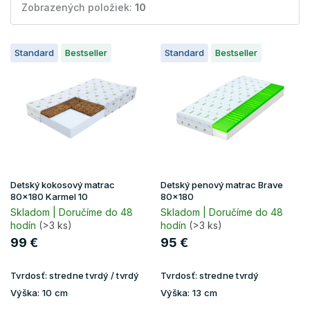
Zobrazených položiek:
10
V
Standard
Bestseller
Standard
Bestseller
ý
p
i
s
p
r
o
d
u
Detský kokosový matrac
Detský penový matrac Brave
k
80x180 Karmel 10
80x180
t
Skladom | Doručíme do 48
Skladom | Doručíme do 48
hodín
(>3 ks)
hodín
(>3 ks)
o
v
99 €
95 €
Tvrdosť:
stredne tvrdý / tvrdý
Tvrdosť:
stredne tvrdý
Výška:
10 cm
Výška:
13 cm