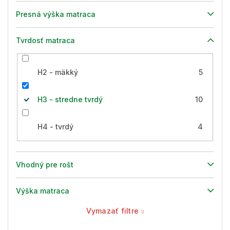
Presná výška matraca
Tvrdosť matraca
H2 - mäkký
5
H3 - stredne tvrdý
10
H4 - tvrdý
4
Vhodný pre rošt
Výška matraca
Vymazať filtre