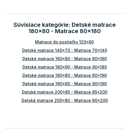
v
l
á
d
Súvisiace kategórie: Detské matrace
a
180x80 - Matrace 80x180
c
i
Matrace do postieľky 120x60
e
p
Detské matrace 140x70 - Matrace 70x140
r
v
Detské matrace 160x80 - Matrace 80x160
k
Detské matrace 180x90 - Matrace 90x180
y
v
Detské matrace 190x80 - Matrace 80x190
ý
Detské matrace 190x90 - Matrace 90x190
p
i
Detské matrace 200x85 - Matrace 85x200
s
Detské matrace 200x80 - Matrace 80x200
u
Detské matrace 200x90 - Matrace 90x200
Detské matrace 200x100 - Matrace 100x200
Detské matrace 200x120 - Matrace 120x200