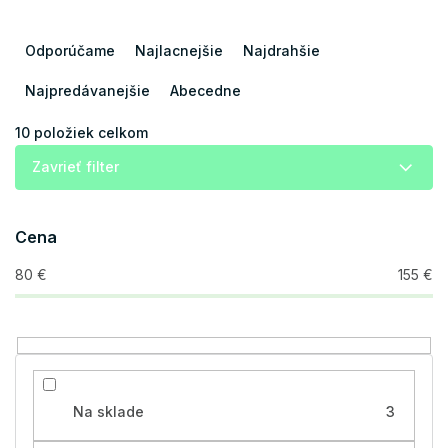
R
a
Odporúčame
Najlacnejšie
Najdrahšie
d
e
Najpredávanejšie
Abecedne
n
i
10
položiek celkom
e
Zavrieť filter
p
r
o
Cena
d
u
80
€
155
€
k
t
o
v
Na sklade
3