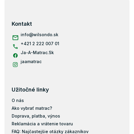
Z
Detské matrace 200x140 - Matrace 140x200
á
p
ä
Kontakt
t
i
info
@
wilsondo.sk
e
+421 2 222 007 01
Ja-A-Matrac.Sk
jaamatrac
Užitočné linky
O nás
Ako vybrať matrac?
Doprava, platba, výnos
Reklamácia a vrátenie tovaru
FAQ: Najčastejšie otázky zákazníkov