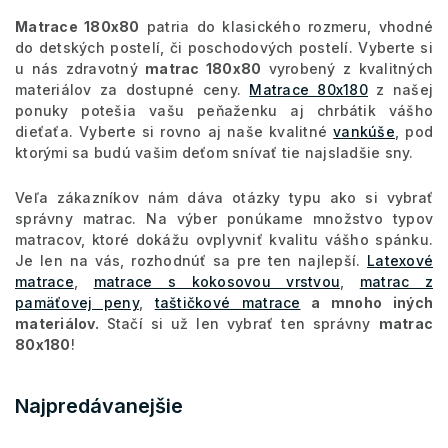
Matrace 180x80
patria do klasického rozmeru, vhodné
do detských postelí, či poschodových postelí. Vyberte si
u nás zdravotný
matrac 180x80
vyrobený z kvalitných
materiálov za dostupné ceny.
Matrace 80x180
z našej
ponuky potešia vašu peňaženku aj chrbátik vášho
dieťaťa. Vyberte si rovno aj naše kvalitné
vankúše
, pod
ktorými sa budú vašim deťom snívať tie najsladšie sny.
Veľa zákazníkov nám dáva otázky typu ako si vybrať
správny matrac. Na výber ponúkame množstvo typov
matracov, ktoré dokážu ovplyvniť kvalitu vášho spánku.
Je len na vás, rozhodnúť sa pre ten najlepší.
Latexové
matrace
,
matrace s kokosovou vrstvou
,
matrac z
pamäťovej peny
,
taštičkové matrace
a mnoho iných
materiálov.
Stačí si už len vybrať ten správny
matrac
80x180
!
Najpredávanejšie