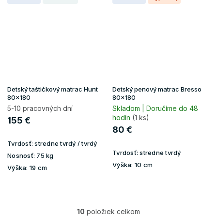
Detský taštičkový matrac Hunt
Detský penový matrac Bresso
80x180
80x180
5-10 pracovných dní
Skladom | Doručíme do 48
hodín
(1 ks)
155 €
80 €
Tvrdosť:
stredne tvrdý / tvrdý
Tvrdosť:
stredne tvrdý
Nosnosť:
75 kg
Výška:
10 cm
Výška:
19 cm
10
položiek celkom
O