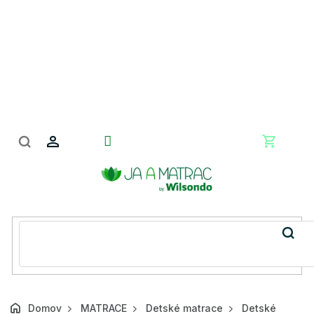
Prejsť
na
obsah
Nákupn
košík
Domov
MATRACE
Detské matrace
Detské