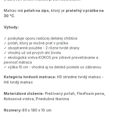
Matrac má
poťah na zips
, ktorý je
prateľný v práčke na
30 °C
.
Výhody:
✓ poskytuje oporu rastúcej detskej chrbtice
✓ poťah, ktorý je možné prať v práčke
✓ obojstranné použitie - 2 rôzne tvrdé strany
✓ vhodný už od prvých dní života
✓ ekologická vrstva KOKOS pre zdravé prevetrávanie a
pevnosť matraca
✓ výška 10 cm - vhodná aj na detské postele so zábranou
Kategória tvrdosti matraca:
H3 stredne tvrdý matrac -
H4 tvrdý matrac
Materiálové zloženie:
Prešívaný poťah, FlexFoam pena,
Kokosová vrstva, Priedušná tkanina
Rozmery:
80 x 180 x 10 cm