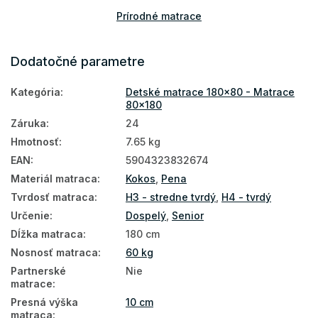
Prírodné matrace
Podlahové matrace
Dodatočné parametre
Matrace na zem
Kategória
:
Detské matrace 180x80 - Matrace
Najpredávanejšie matrace
80x180
Obojstranné matrace
Záruka
:
24
Hmotnosť
:
7.65 kg
Matrace podľa tvrdosti
EAN
:
5904323832674
Tvrdé matrace
Materiál matraca
:
Kokos
,
Pena
Detské matrace podľa materiálu
Tvrdosť matraca
:
H3 - stredne tvrdý
,
H4 - tvrdý
Určenie
:
Dospelý
,
Senior
Detské kokosové matrace
Dĺžka matraca
:
180 cm
Detské nezónované matrace
Nosnosť matraca
:
60 kg
Partnerské
Nie
Matrace tvrdosť H3
matrace
:
Matrace tvrdosť H4
Presná výška
10 cm
matraca
: