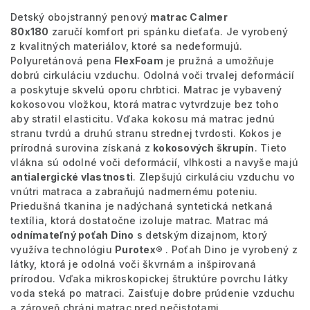
Detský obojstranný penový
matrac Calmer
80x180
zaručí komfort pri spánku dieťaťa. Je vyrobený
z kvalitných materiálov, ktoré sa nedeformujú.
Polyuretánová pena
FlexFoam
je pružná a umožňuje
dobrú cirkuláciu vzduchu. Odolná voči trvalej deformácií
a poskytuje skvelú oporu chrbtici. Matrac je vybavený
kokosovou vložkou, ktorá matrac vytvrdzuje bez toho
aby stratil elasticitu. Vďaka kokosu má matrac jednú
stranu tvrdú a druhú stranu strednej tvrdosti. Kokos je
prírodná surovina získaná z
kokosových škrupín
. Tieto
vlákna sú odolné voči deformácií, vlhkosti a navyše majú
antialergické vlastnosti
. Zlepšujú cirkuláciu vzduchu vo
vnútri matraca a zabraňujú nadmernému poteniu.
Priedušná tkanina je nadýchaná syntetická netkaná
textília, ktorá dostatočne izoluje matrac. Matrac má
odnímateľný poťah Dino
s detským dizajnom, ktorý
využíva technológiu
Purotex®
. Poťah Dino je vyrobený z
látky, ktorá je odolná voči škvrnám a inšpirovaná
prírodou. Vďaka mikroskopickej štruktúre povrchu látky
voda steká po matraci. Zaisťuje dobre prúdenie vzduchu
a zároveň chráni matrac pred nečistotami.