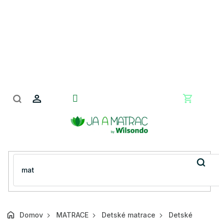
Prejsť
na
obsah
Nákupn
košík
Domov
MATRACE
Detské matrace
Detské