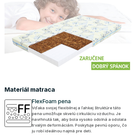
Materiál matraca
FlexFoam pena
Vďaka svojej flexibilnej a ľahkej štruktúre táto
pena umožňuje skvelú cirkuláciu vzduchu. Je
navrhnutá tak, aby bola vysoko odolná a odolala
trvalým deformáciám. Poskytuje pevnú oporu, čo
ju robí ideálnou najmä pre deti.