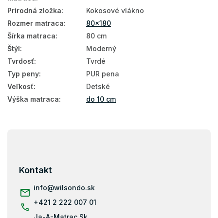
80x180
Prírodná zložka
:
Kokosové vlákno
Rozmer matraca
:
80x180
Šírka matraca
:
80 cm
Štýl
:
Moderný
Tvrdosť
:
Tvrdé
Typ peny
:
PUR pena
Veľkosť
:
Detské
Výška matraca
:
do 10 cm
Z
á
p
ä
Kontakt
t
i
info
@
wilsondo.sk
e
+421 2 222 007 01
Ja-A-Matrac.Sk