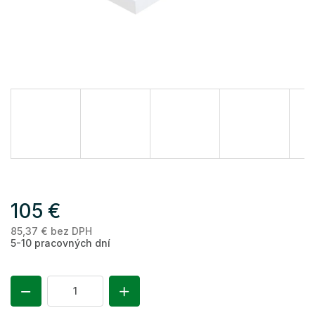
105 €
85,37 € bez DPH
Je
5-10 pracovných dní
ce