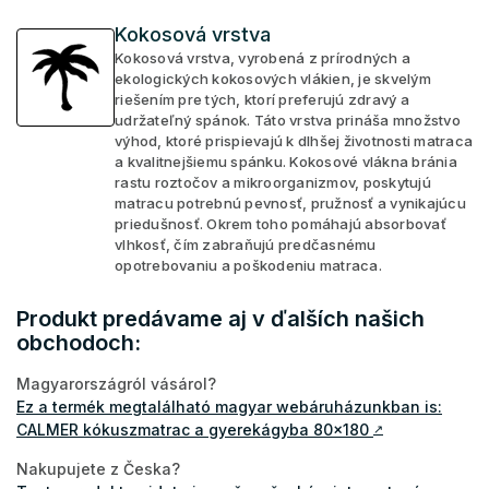
Kokosová vrstva
Kokosová vrstva, vyrobená z prírodných a
ekologických kokosových vlákien, je skvelým
riešením pre tých, ktorí preferujú zdravý a
udržateľný spánok. Táto vrstva prináša množstvo
výhod, ktoré prispievajú k dlhšej životnosti matraca
a kvalitnejšiemu spánku. Kokosové vlákna bránia
rastu roztočov a mikroorganizmov, poskytujú
matracu potrebnú pevnosť, pružnosť a vynikajúcu
priedušnosť. Okrem toho pomáhajú absorbovať
vlhkosť, čím zabraňujú predčasnému
opotrebovaniu a poškodeniu matraca.
Produkt predávame aj v ďalších našich
obchodoch:
Magyarországról vásárol?
Ez a termék megtalálható magyar webáruházunkban is:
CALMER kókuszmatrac a gyerekágyba 80x180
↗
Nakupujete z Česka?