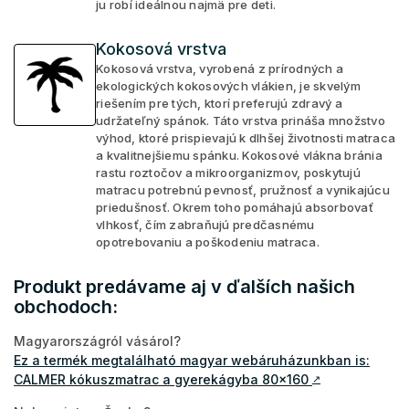
ju robí ideálnou najmä pre deti.
Kokosová vrstva
Kokosová vrstva, vyrobená z prírodných a
ekologických kokosových vlákien, je skvelým
riešením pre tých, ktorí preferujú zdravý a
udržateľný spánok. Táto vrstva prináša množstvo
výhod, ktoré prispievajú k dlhšej životnosti matraca
a kvalitnejšiemu spánku. Kokosové vlákna bránia
rastu roztočov a mikroorganizmov, poskytujú
matracu potrebnú pevnosť, pružnosť a vynikajúcu
priedušnosť. Okrem toho pomáhajú absorbovať
vlhkosť, čím zabraňujú predčasnému
opotrebovaniu a poškodeniu matraca.
Produkt predávame aj v ďalších našich
obchodoch:
Magyarországról vásárol?
Ez a termék megtalálható magyar webáruházunkban is:
CALMER kókuszmatrac a gyerekágyba 80x160
↗