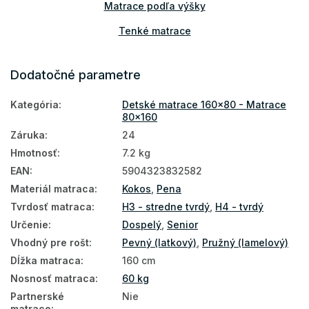
Matrace podľa výšky
Tenké matrace
Prírodné matrace
Dodatočné parametre
Podlahové matrace
Kategória
:
Detské matrace 160x80 - Matrace
Matrace na zem
80x160
Najpredávanejšie matrace
Záruka
:
24
Hmotnosť
:
7.2 kg
Obojstranné matrace
EAN
:
5904323832582
Matrace podľa tvrdosti
Materiál matraca
:
Kokos
,
Pena
Tvrdé matrace
Tvrdosť matraca
:
H3 - stredne tvrdý
,
H4 - tvrdý
Určenie
:
Dospelý
,
Senior
Detské matrace podľa rozmeru
Vhodný pre rošt
:
Pevný (latkový)
,
Pružný (lamelový)
Detské matrace podľa materiálu
Dĺžka matraca
:
160 cm
Nosnosť matraca
:
60 kg
Detské matrace podľa veku
Partnerské
Nie
Detské kokosové matrace
matrace
: