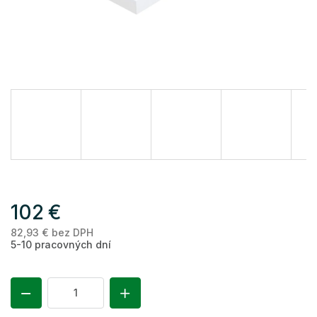
102 €
82,93 € bez DPH
Je
5-10 pracovných dní
ce