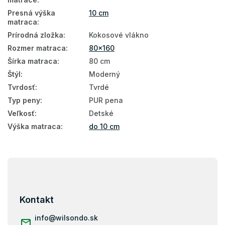
Presná výška
10 cm
Matrace pre novorodencov
matraca
:
Matrace pre bábätká
Prírodná zložka
:
Kokosové vlákno
Rozmer matraca
:
80x160
Detské nezónované matrace
Šírka matraca
:
80 cm
Matrace tvrdosť H3
Štýl
:
Moderný
Tvrdosť
:
Tvrdé
Matrace tvrdosť H4
Typ peny
:
PUR pena
80x160
Veľkosť
:
Detské
Výška matraca
:
do 10 cm
Z
á
p
ä
Kontakt
t
i
info
@
wilsondo.sk