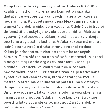
Obojstranný detský penový matrac Calmer 80x160
s
kvalitným jadrom, ktoré zaručí komfort pri spánku
dieťaťa. Je vyrobený z kvalitných materiálov, ktoré sa
nedeformujú. Polyuretánová pena
FlexFoam
je pružná
a umožňuje dobrú cirkuláciu vzduchu. Odolná voči trvalej
deformácií a poskytuje skvelú oporu chrbtici. Matrac je
vybavený kokosovou vložkou, ktorá matrac vytvrdzuje
bez toho aby stratil elasticitu. Vďaka kokosu má matrac
jednú stranu tvrdú a druhú stranu strednej tvrdosti.
Kokos je prírodná surovina získaná z
kokosových
škrupín
. Tieto vlákna sú odolné voči deformácií, vlhkosti
a navyše majú
antialergické vlastnosti
. Zlepšujú
cirkuláciu vzduchu vo vnútri matraca a zabraňujú
nadmernému poteniu. Priedušná tkanina je nadýchaná
syntetická netkaná textília, ktorá dostatočne izoluje
matrac. Matrac má
odnímateľný poťah Dino
s detským
dizajnom, ktorý využíva technológiu
Purotex®
. Poťah
Dino je vyrobený z látky, ktorá je odolná voči škvrnám a
inšpirovaná prírodou. Vďaka mikroskopickej štruktúre
povrchu látky voda steká po matraci. Zaisťuje dobre
prúdenie vzduchu a zároveň chráni matrac pred