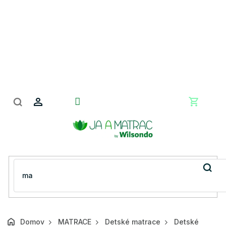
Prejsť
na
obsah
Nákupn
košík
Domov
MATRACE
Detské matrace
Detské