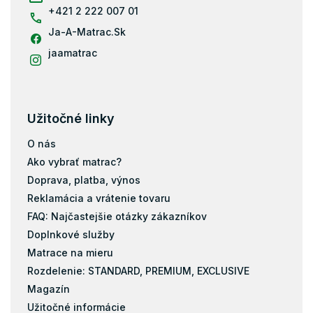
e
+421 2 222 007 01
Ja-A-Matrac.Sk
jaamatrac
Užitočné linky
O nás
Ako vybrať matrac?
Doprava, platba, výnos
Reklamácia a vrátenie tovaru
FAQ: Najčastejšie otázky zákazníkov
Doplnkové služby
Matrace na mieru
Rozdelenie: STANDARD, PREMIUM, EXCLUSIVE
Magazín
Užitočné informácie