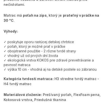
nečistotami.
Matrac má
poťah na zips
, ktorý je
prateľný v práčke na
30 °C
.
Výhody:
✓ poskytuje oporu rastúcej detskej chrbtice
✓ poťah, ktorý je možné prať v práčke
✓ obojstranné použitie - 2 rôzne tvrdé strany
✓ vhodný už od prvých dní života
✓ ekologická vrstva KOKOS pre zdravé prevetrávanie a
pevnosť matraca
✓ výška 10 cm - vhodná aj na detské postele so zábranou
Kategória tvrdosti matraca:
H3 stredne tvrdý matrac -
H4 tvrdý matrac
Materiálové zloženie:
Prešívaný poťah, FlexFoam pena,
Kokosová vrstva, Priedušná tkanina