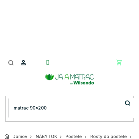
Prejsť
na
obsah
Nákupn
košík
Domov
NÁBYTOK
Postele
Rošty do postele