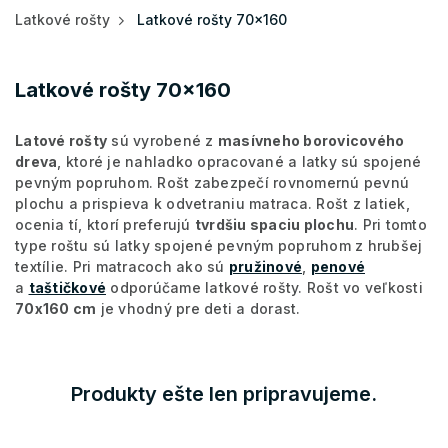
Latkové rošty
Latkové rošty 70x160
Latkové rošty 70x160
Latové rošty
sú vyrobené z
masívneho borovicového
dreva
, ktoré je nahladko opracované a latky sú spojené
pevným popruhom. Rošt zabezpečí rovnomernú pevnú
plochu a prispieva k odvetraniu matraca. Rošt z latiek,
ocenia tí, ktorí preferujú
tvrdšiu spaciu plochu
. Pri tomto
type roštu sú latky spojené pevným popruhom z hrubšej
textílie. Pri matracoch ako sú
pružinové
,
penové
a
taštičkové
odporúčame latkové rošty. Rošt vo veľkosti
70x160 cm
je vhodný pre deti a dorast.
Produkty ešte len pripravujeme.