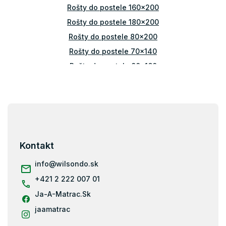
Rošty do postele 160x200
Rošty do postele 180x200
Rošty do postele 80x200
Rošty do postele 70x140
Rošty do postele 80x160
Rošty do postele 70x160
Rošty do postele 90x180
Z
Rošty do postele 100x200
á
Rošty do postele 80x180
p
Rošty do postele 80x170
ä
Kontakt
t
Rošty do postele 90x190
i
info
@
wilsondo.sk
Rošty do postele 70x200
e
+421 2 222 007 01
Latkové rošty 70x140
Ja-A-Matrac.Sk
Latkové rošty 90x190
jaamatrac