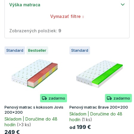
Výška matraca
Vymazať filtre
Zobrazených položiek:
9
V
Standard
Bestseller
Standard
ý
p
i
s
p
r
o
zadarmo
zadarmo
d
u
Penový matrac s kokosom Jovis
Penový matrac Brave 200x200
k
200x200
Skladom | Doručíme do 48
t
Skladom | Doručíme do 48
hodín
(1 ks)
hodín
(>3 ks)
o
199 €
od
v
249 €