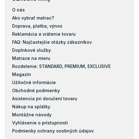
Matrace 200x140
O nás
Matrace 200x160
Ako vybrať matrac?
Matrace 200x180
Doprava, platba, výnos
Matrace 200x200
Reklamácia a vrátenie tovaru
Matrace 120x184
FAQ: Najčastejšie otázky zákazníkov
Doplnkové služby
Taštičky
Matrace na mieru
Pamäťová pena
Rozdelenie: STANDARD, PREMIUM, EXCLUSIVE
Latex
Magazín
Kokos
Užitočné informácie
Matrace s masážnou penou
Obchodné podmienky
Matrace zo studenej peny
Asistencia pri doručení tovaru
Pena
Nákup na splátky
Pohánkové matrace
Montážne návody
pohankove-matrace
Vyhlásenie o prístupnosti
Podmienky ochrany osobných údajov
Pružiny