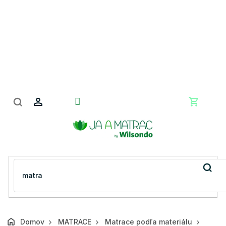
Prejsť
na
obsah
Nákupn
košík
Domov
MATRACE
Matrace podľa materiálu