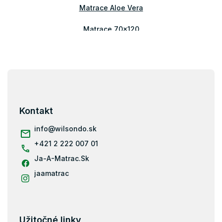
i
Matrace Aloe Vera
s
u
Matrace 70x120
Matrace 80x140
Matrace 70x160
Matrace 80x160
Z
á
Matrace 90x160
p
Matrace 80x180
ä
Kontakt
Matrace 90x180
t
i
info
@
wilsondo.sk
Matrace 80x184
e
+421 2 222 007 01
Matrace 80x190
Ja-A-Matrac.Sk
Matrace 90x190
Matrace 200x80
jaamatrac
Matrace 200x90
Matrace 200x100
Matrace 200x120
Užitočné linky