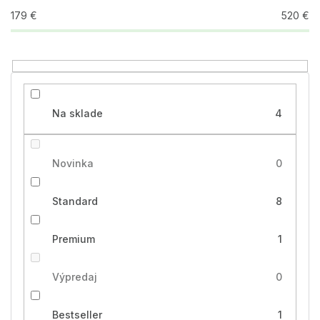
u
179
€
520
€
k
t
o
v
Na sklade
4
Novinka
0
Standard
8
Premium
1
Výpredaj
0
Bestseller
1