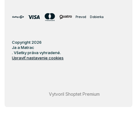
Biopena
Filc
Prevod
Dobierka
Penové matrace 70x120
Penové matrace 80x140
Penové matrace 70x160
Copyright 2026
Ja a Matrac
Penové matrace 80x160
. Všetky práva vyhradené.
Upraviť nastavenie cookies
Penové matrace 90x160
Penové matrace 80x180
Penové matrace 90x180
Penové matrace 80x184
Vytvoril Shoptet Premium
Penové matrace 80x190
Penové matrace 90x190