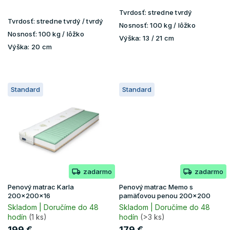
Tvrdosť:
stredne tvrdý
Tvrdosť:
stredne tvrdý / tvrdý
Nosnosť:
100 kg / lôžko
Nosnosť:
100 kg / lôžko
Výška:
13 / 21 cm
Výška:
20 cm
Standard
Standard
zadarmo
zadarmo
Penový matrac Karla
Penový matrac Memo s
200x200x16
pamäťovou penou 200x200
Skladom | Doručíme do 48
Skladom | Doručíme do 48
hodín
(1 ks)
hodín
(>3 ks)
199 €
179 €