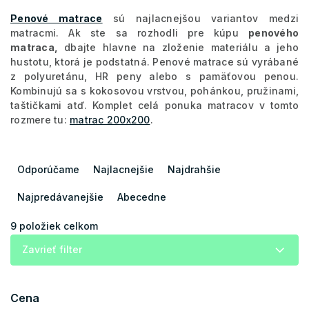
Penové matrace
sú najlacnejšou variantov medzi
matracmi. Ak ste sa rozhodli pre kúpu
penového
matraca,
dbajte hlavne na zloženie materiálu a jeho
hustotu, ktorá je podstatná. Penové matrace sú vyrábané
z polyuretánu, HR peny alebo s pamäťovou penou.
Kombinujú sa s kokosovou vrstvou, pohánkou, pružinami,
taštičkami atď. Komplet celá ponuka matracov v tomto
rozmere tu:
matrac 200x200
.
R
a
Odporúčame
Najlacnejšie
Najdrahšie
d
e
Najpredávanejšie
Abecedne
n
i
9
položiek celkom
e
Zavrieť filter
p
r
o
Cena
d