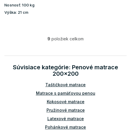
Nosnosť:
100 kg
Výška:
21 cm
9
položiek celkom
O
v
l
á
d
Súvisiace kategórie: Penové matrace
a
200x200
c
i
Taštičkové matrace
e
p
Matrace s pamäťovou penou
r
v
Kokosové matrace
k
Pružinové matrace
y
v
Latexové matrace
ý
Pohánkové matrace
p