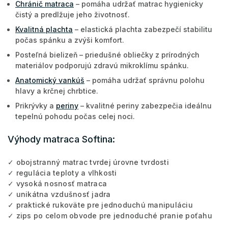
Chránič matraca
– pomáha udržať matrac hygienicky
čistý a predlžuje jeho životnosť.
Kvalitná plachta
– elastická plachta zabezpečí stabilitu
počas spánku a zvýši komfort.
Posteľná bielizeň – priedušné obliečky z prírodných
materiálov podporujú zdravú mikroklímu spánku.
Anatomický vankúš
– pomáha udržať správnu polohu
hlavy a krčnej chrbtice.
Prikrývky a
periny
– kvalitné periny zabezpečia ideálnu
tepelnú pohodu počas celej noci.
Výhody matraca Softina:
✓ obojstranný matrac tvrdej úrovne tvrdosti
✓ regulácia teploty a vlhkosti
✓ vysoká nosnosť matraca
✓ unikátna vzdušnosť jadra
✓ praktické rukoväte pre jednoduchú manipuláciu
✓ zips po celom obvode pre jednoduché pranie poťahu