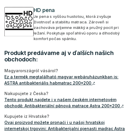
HD pena
Je pena s vyššou hustotou, ktorá zvyšuje
životnosť a stabilitu matraca. Zároveň si
zachováva príjemne mäkký a pružný pocit pri
ležaní. Poskytuje spoľahlivú oporu a dlhodobý
komfort počas spánku.
Produkt predávame aj v ďalších našich
obchodoch:
Magyarországról vásárol?
Ez a termék megtalálható magyar webáruházunkban is:
ASTRA antibakteriális habmatrac 200x200
↗
Nakupujete z Česka?
Tento produkt najdete i v našem českém internetovém
obchodě: Antibakteriální pěnová matrace Astra 200x200
↗
Kupujete iz Hrvatske?
Ovaj proizvod možete pronaći i u našoj hrvatskoj
internetskoj trgovini: Antibakterijalni pjenasti madrac Astra