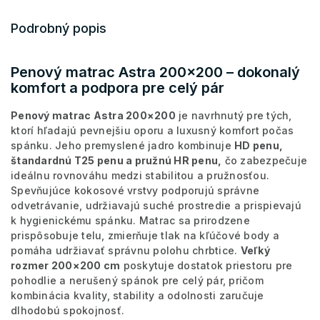
Podrobný popis
Penový matrac Astra 200×200 – dokonalý
komfort a podpora pre celý pár
Penový matrac Astra 200×200
je navrhnutý pre tých,
ktorí hľadajú pevnejšiu oporu a luxusný komfort počas
spánku. Jeho premyslené jadro kombinuje
HD penu,
štandardnú T25 penu a pružnú HR penu,
čo zabezpečuje
ideálnu rovnováhu medzi stabilitou a pružnosťou.
Spevňujúce kokosové vrstvy podporujú správne
odvetrávanie, udržiavajú suché prostredie a prispievajú
k hygienickému spánku. Matrac sa prirodzene
prispôsobuje telu, zmierňuje tlak na kľúčové body a
pomáha udržiavať správnu polohu chrbtice.
Veľký
rozmer 200×200 cm
poskytuje dostatok priestoru pre
pohodlie a nerušený spánok pre celý pár, pričom
kombinácia kvality, stability a odolnosti zaručuje
dlhodobú spokojnosť.