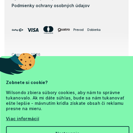
Podmienky ochrany osobných údajov
Prevod
Dobierka
Copyright 2026
Ja a Matrac
. Všetky práva vyhradené.
Upraviť nastavenie cookies
Zobnete si cookie?
Wilsondo zbiera súbory cookies, aby nám to správne
tukanovalo. Ak mi dáte súhlas, bude sa nám tukanovať
ešte lepšie - mávnutím krídla získate obsah či reklamu
Vytvoril Shoptet Premium
presne na mieru.
Viac informácií