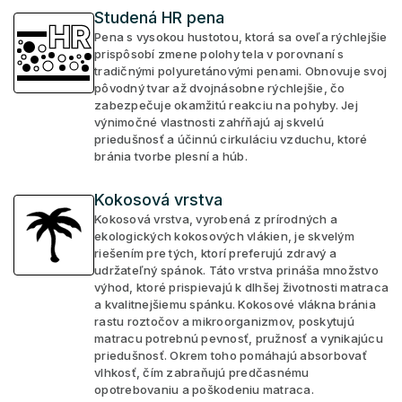
Studená HR pena
Pena s vysokou hustotou, ktorá sa oveľa rýchlejšie
prispôsobí zmene polohy tela v porovnaní s
tradičnými polyuretánovými penami. Obnovuje svoj
pôvodný tvar až dvojnásobne rýchlejšie, čo
zabezpečuje okamžitú reakciu na pohyby. Jej
výnimočné vlastnosti zahŕňajú aj skvelú
priedušnosť a účinnú cirkuláciu vzduchu, ktoré
bránia tvorbe plesní a húb.
Kokosová vrstva
Kokosová vrstva, vyrobená z prírodných a
ekologických kokosových vlákien, je skvelým
riešením pre tých, ktorí preferujú zdravý a
udržateľný spánok. Táto vrstva prináša množstvo
výhod, ktoré prispievajú k dlhšej životnosti matraca
a kvalitnejšiemu spánku. Kokosové vlákna bránia
rastu roztočov a mikroorganizmov, poskytujú
matracu potrebnú pevnosť, pružnosť a vynikajúcu
priedušnosť. Okrem toho pomáhajú absorbovať
vlhkosť, čím zabraňujú predčasnému
opotrebovaniu a poškodeniu matraca.