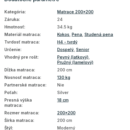
Matrace podľa nosnosti
Kategória
:
Matrace 200x200
Vysoké matrace
Záruka
:
24
Matrace HR pena
Hmotnosť
:
34.5 kg
Hotelové matrace
Materiál matraca
:
Kokos
,
Pena
,
Studená pena
Tvrdosť matraca
:
H4 - tvrdý
Slovenské matrace
Určenie
:
Dospelý
,
Senior
Podlahové matrace
Vhodný pre rošt
:
Pevný (latkový)
,
Pružný (lamelový)
Matrace na zem
Dĺžka matraca
:
200 cm
Obojstranné matrace
Nosnosť matraca
:
130 kg
Partnerské matrace
:
Nie
Matrace na polohovateľný rošt
Poťah
:
Silver
Matrace podľa tvrdosti
Presná výška
18 cm
matraca
:
Tvrdé matrace
Rozmer matraca
:
200x200
Zdravotné matrace
Šírka matraca
:
200 cm
Veľké matrace
Štýl
:
Moderný