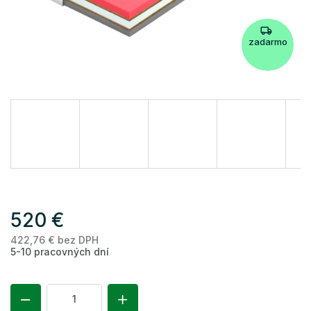
zadarmo
520 €
422,76 € bez DPH
Je
5-10 pracovných dní
ce