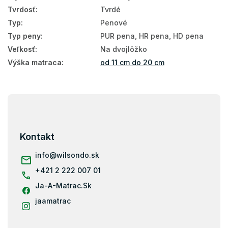
Tvrdosť
:
Tvrdé
Manželské matrace
Typ
:
Penové
Penové matrace 200x200
Typ peny
:
PUR pena, HR pena, HD pena
Veľkosť
:
Na dvojlôžko
Kokosové matrace 200x200
Výška matraca
:
od 11 cm do 20 cm
Ortopedické matrace 200x200
Matrace tvrdosť H4
Z
Vysoké matrace 200x200
á
p
Tvrdé matrace 200x200
ä
Kontakt
t
Matrace podľa nosnosti - 130 kg
i
info
@
wilsondo.sk
Matrace 200x200
e
+421 2 222 007 01
Kokos
Ja-A-Matrac.Sk
Matrace zo studenej peny
jaamatrac
Pena