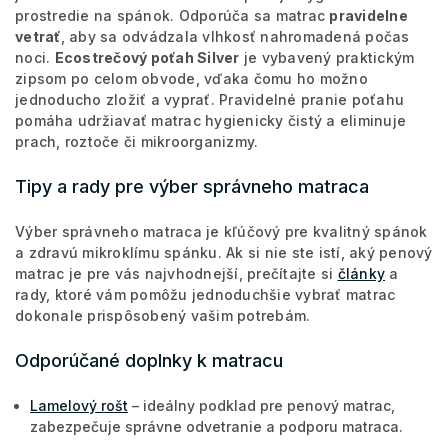
prostredie na spánok. Odporúča sa matrac
pravidelne
vetrať
, aby sa odvádzala vlhkosť nahromadená počas
noci.
Ecostrečový poťah Silver
je vybavený praktickým
zipsom po celom obvode, vďaka čomu ho možno
jednoducho zložiť a vyprať. Pravidelné pranie poťahu
pomáha udržiavať matrac hygienicky čistý a eliminuje
prach, roztoče či mikroorganizmy.
Tipy a rady pre výber správneho matraca
Výber správneho matraca je kľúčový pre kvalitný spánok
a zdravú mikroklímu spánku. Ak si nie ste istí, aký penový
matrac je pre vás najvhodnejší, prečítajte si
články
a
rady, ktoré vám pomôžu jednoduchšie vybrať matrac
dokonale prispôsobený vašim potrebám.
Odporúčané doplnky k matracu
Lamelový rošt
– ideálny podklad pre penový matrac,
zabezpečuje správne odvetranie a podporu matraca.