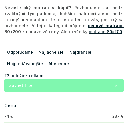
Neviete aký matrac si kúpiť?
Rozhodujete sa medzi
kvalitnými, tým pádom aj drahšími matracmi alebo medzi
lacnejším variantom. Je to len a len na vás, pre aký sa
rozhodnete. V tejto kategórií nájdete
penové matrace
80x200
za priaznivé ceny. Alebo všetky
matrace 80x200
.
R
a
Odporúčame
Najlacnejšie
Najdrahšie
d
e
Najpredávanejšie
Abecedne
n
i
23
položiek celkom
e
Zavrieť filter
p
r
o
Cena
d
u
74
€
287
€
k
t