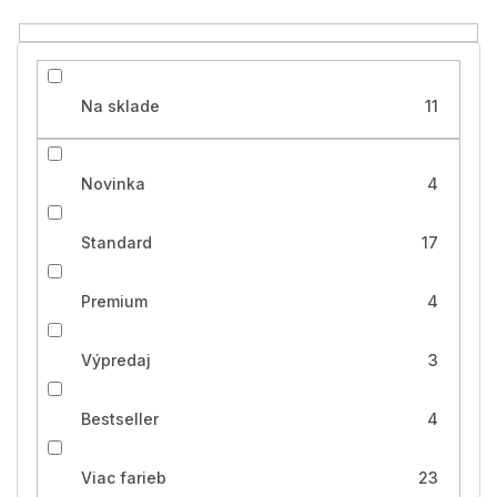
o
v
Na sklade
11
Novinka
4
Standard
17
Premium
4
Výpredaj
3
Bestseller
4
Viac farieb
23