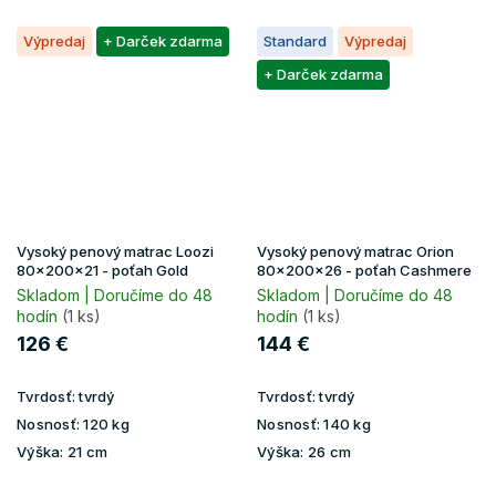
Výpredaj
+ Darček zdarma
Standard
Výpredaj
+ Darček zdarma
Vysoký penový matrac Loozi
Vysoký penový matrac Orion
80x200x21 - poťah Gold
80x200x26 - poťah Cashmere
Skladom | Doručíme do 48
Skladom | Doručíme do 48
hodín
(1 ks)
hodín
(1 ks)
126 €
144 €
Tvrdosť:
tvrdý
Tvrdosť:
tvrdý
Nosnosť:
120 kg
Nosnosť:
140 kg
Výška:
21 cm
Výška:
26 cm