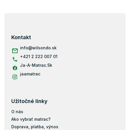
Matrace 70x160
Matrace 80x160
Z
á
Matrace 90x160
p
Matrace 80x180
ä
Kontakt
Matrace 90x180
t
i
info
@
wilsondo.sk
Matrace 80x184
e
+421 2 222 007 01
Matrace 80x190
Ja-A-Matrac.Sk
Matrace 90x190
Matrace 200x80
jaamatrac
Matrace 200x90
Matrace 200x100
Matrace 200x120
Užitočné linky
Matrace 200x140
O nás
Matrace 200x160
Ako vybrať matrac?
Matrace 200x180
Doprava, platba, výnos