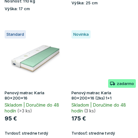
Nosnosť:
110 kg
Výška:
25 cm
Výška:
17 cm
Standard
Novinka
zadarmo
Penový matrac Karla
Penový matrac Karla
80x200x16
80x200x16 (2ks) 1+1
Skladom | Doručíme do 48
Skladom | Doručíme do 48
hodín
(>3 ks)
hodín
(3 ks)
95 €
175 €
Tvrdosť:
stredne tvrdý
Tvrdosť:
stredne tvrdý