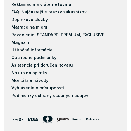
Matrace 200x200
Reklamácia a vrátenie tovaru
Matrace 120x184
FAQ: Najčastejšie otázky zákazníkov
Doplnkové služby
Taštičky
Matrace na mieru
Pamäťová pena
Rozdelenie: STANDARD, PREMIUM, EXCLUSIVE
Latex
Magazín
Kokos
Užitočné informácie
Matrace s masážnou penou
Obchodné podmienky
Matrace zo studenej peny
Asistencia pri doručení tovaru
Pena
Nákup na splátky
Pohánkové matrace
Montážne návody
pohankove-matrace
Vyhlásenie o prístupnosti
Podmienky ochrany osobných údajov
Pružiny
Biopena
Filc
Prevod
Dobierka
Penové matrace 70x120