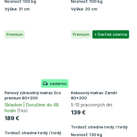
Nosnosť:
100 kg
Nosnosť:
100 kg
Výška:
21 cm
Výška:
20 cm
Premium
Premium
+ Darček zdarma
zadarmo
Penový zdravotný matrac Eco
Kokosový matrac Zandri
premium 80x200
80x200
Skladom | Doručíme do 48
5-10 pracovných dní
hodín
(1 ks)
139 €
189 €
Tvrdosť:
stredne tvrdý / tvrdý
Tvrdosť:
stredne tvrdý / tvrdý
Nosnosť:
130 kg