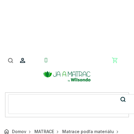
Prejsť
na
obsah
Nákupn
košík
Domov
MATRACE
Matrace podľa materiálu