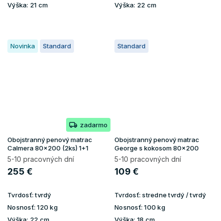
Výška:
21 cm
Výška:
22 cm
Novinka
Standard
Standard
zadarmo
Obojstranný penový matrac
Obojstranný penový matrac
Calmera 80x200 (2ks) 1+1
George s kokosom 80x200
5-10 pracovných dní
5-10 pracovných dní
255 €
109 €
Tvrdosť:
tvrdý
Tvrdosť:
stredne tvrdý / tvrdý
Nosnosť:
120 kg
Nosnosť:
100 kg
Výška:
22 cm
Výška:
18 cm