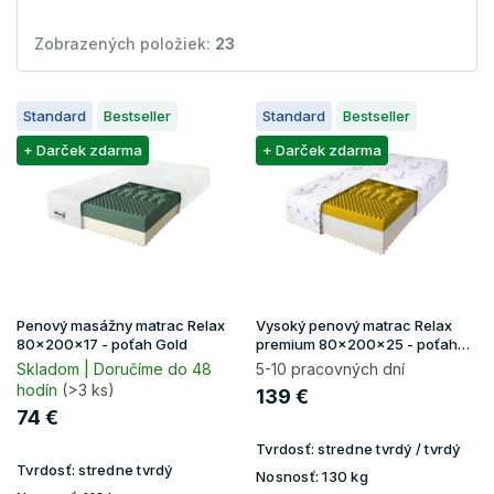
Zobrazených položiek:
23
V
Standard
Bestseller
Standard
Bestseller
ý
p
+ Darček zdarma
+ Darček zdarma
i
s
p
r
o
d
u
Penový masážny matrac Relax
Vysoký penový matrac Relax
k
80x200x17 - poťah Gold
premium 80x200x25 - poťah
Lavender
t
Skladom | Doručíme do 48
5-10 pracovných dní
hodín
(>3 ks)
o
139 €
v
74 €
Tvrdosť:
stredne tvrdý / tvrdý
Tvrdosť:
stredne tvrdý
Nosnosť:
130 kg