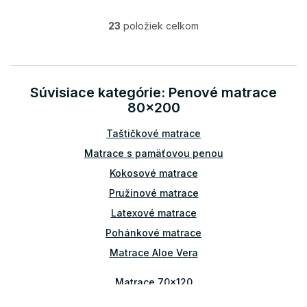
23
položiek celkom
O
v
l
á
d
Súvisiace kategórie: Penové matrace
a
80x200
c
i
Taštičkové matrace
e
p
Matrace s pamäťovou penou
r
v
Kokosové matrace
k
Pružinové matrace
y
v
Latexové matrace
ý
Pohánkové matrace
p
i
Matrace Aloe Vera
s
u
Matrace 70x120
Matrace 80x140