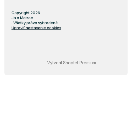
Penové matrace 80x140
Penové matrace 70x160
Copyright 2026
Ja a Matrac
Penové matrace 80x160
. Všetky práva vyhradené.
Upraviť nastavenie cookies
Penové matrace 90x160
Penové matrace 80x180
Penové matrace 90x180
Penové matrace 80x184
Vytvoril Shoptet Premium
Penové matrace 80x190
Penové matrace 90x190