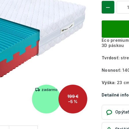
Eco premium
3D páskou
Tvrdosť:
stre
Nosnosť:
140
Výška:
23 c
zadarmo
Detailné inf
199 €
–5 %
Opýtať