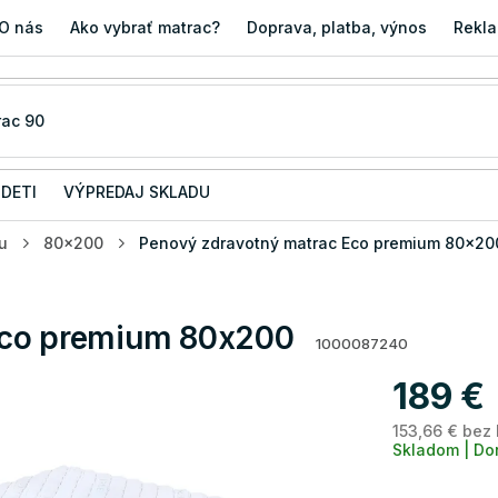
O nás
Ako vybrať matrac?
Doprava, platba, výnos
Rekla
 DETI
VÝPREDAJ SKLADU
u
80x200
Penový zdravotný matrac Eco premium 80x20
Eco premium 80x200
1000087240
189 €
153,66 € bez
Skladom | Do