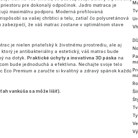
Ma
priestoru pre dokonalý odpočinok. Jadro matraca je
Tv
čujú maximálnu podporu. Moderná profilovaná
ispôsobí sa vašej chrbtici a telu, zatiaľ čo polyuretánová
Ur
 zabezpečí, že váš matrac zostane v optimálnom stave
Vh
Dĺ
rac je nielen priateľský k životnému prostrediu, ale aj
No
, ktorý je antibakteriálny a estetický, váš matrac bude
Pa
ný na dotyk.
Praktické úchyty a inovatívna 3D páska
na
ma
com bude jednoduchá a efektívna. Nechajte svoje telo
Pr
ac Eco Premium a zaručte si kvalitný a zdravý spánok každú
ma
Ro
ťah vankúša sa môže líšiť).
Ší
Št
Tv
Ty
Ve
Vý