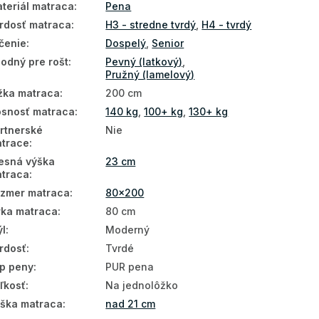
teriál matraca
:
Pena
rdosť matraca
:
H3 - stredne tvrdý
,
H4 - tvrdý
čenie
:
Dospelý
,
Senior
odný pre rošt
:
Pevný (latkový)
,
Pružný (lamelový)
žka matraca
:
200 cm
snosť matraca
:
140 kg
,
100+ kg
,
130+ kg
rtnerské
Nie
trace
:
esná výška
23 cm
traca
:
zmer matraca
:
80x200
rka matraca
:
80 cm
ýl
:
Moderný
rdosť
:
Tvrdé
p peny
:
PUR pena
ľkosť
:
Na jednolôžko
ška matraca
:
nad 21 cm