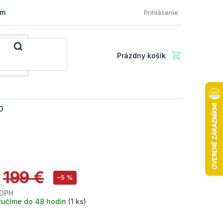
mácia a vrátenie tovaru
FAQ: Najčastejšie otázky zákazníkov
Prihlásenie
Prázdny košík
Nákupný
košík
0
199 €
–5 %
 DPH
Jednotková
ručíme do 48 hodín
(1 ks)
cena: