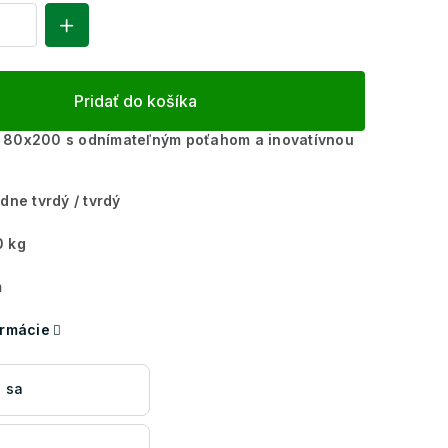
Pridať do košíka
 80x200 s odnímateľným poťahom a inovatívnou
dne tvrdý / tvrdý
 kg
m
ormácie
 sa