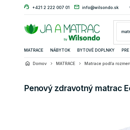
Prejsť
+421 2 222 007 01
info@wilsondo.sk
na
obsah
MATRACE
NÁBYTOK
BYTOVÉ DOPLNKY
PRE
Domov
MATRACE
Matrace podľa rozmer
Penový zdravotný matrac 