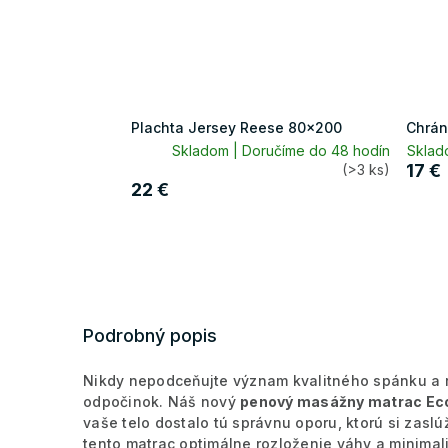
Plachta Jersey Reese 80x200
Chrán
Skladom | Doručíme do 48 hodín
Sklad
17 €
(>3 ks)
22 €
Podrobný popis
Nikdy nepodceňujte význam kvalitného spánku a ro
odpočinok. Náš nový
penový masážny matrac Ec
vaše telo dostalo tú správnu oporu, ktorú si zaslú
tento matrac optimálne rozloženie váhy a minimal