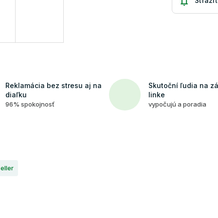
Strážiť
Reklamácia bez stresu aj na
Skutoční ľudia na z
diaľku
linke
96% spokojnosť
vypočujú a poradia
eller