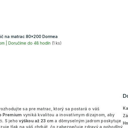
ič na matrac 80x200 Dormea
om | Doručíme do 48 hodín
(1 ks)
D
Ka
zhodujte sa pre matrac, ktorý sa postará o váš
o Premium
vyniká kvalitou a inovatívnym dizajnom, aby
Zá
ži. S jeho
výškou až 23 cm
a dômyselným jadrom poskytuje
Hm
izuje tlak na váš chrbát, čo zabezpečuje zdravý a pohodlný