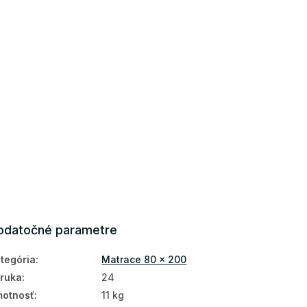
odatočné parametre
tegória
:
Matrace 80 x 200
ruka
:
24
otnosť
:
11 kg