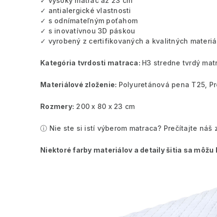
✓ vysoký matrac až 23 cm
✓ antialergické vlastnosti
✓ s odnímateľným poťahom
✓ s inovatívnou 3D páskou
✓ vyrobený z certifikovaných a kvalitných materiá
Kategória tvrdosti matraca:
H3 stredne tvrdý mat
Materiálové zloženie:
Polyuretánová pena T25, Pr
Rozmery:
200 x 80 x 23 cm
ⓘ Nie ste si istí výberom matraca? Prečítajte ná
Niektoré farby materiálov a detaily šitia sa môžu lí