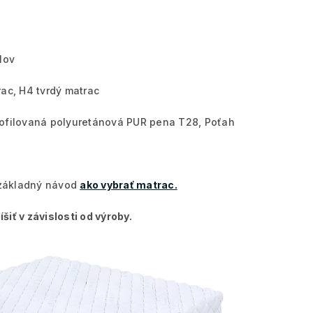
lov
rac, H4 tvrdý matrac
ofilovaná polyuretánová PUR pena T28, Poťah
š základný návod
ako vybrať matrac.
šiť v závislosti od výroby.