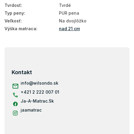
Tvrdosť
:
Tvrdé
Penové matrace 140x200
Typ peny
:
PUR pena
Ortopedické matrace 140x200
Veľkosť
:
Na dvojlôžko
Matrace tvrdosť H3
Výška matraca
:
nad 21 cm
Matrace tvrdosť H4
Z
Vysoké matrace 140x200
á
Matrace podľa nosnosti - 140 kg
p
ä
Matrace podľa nosnosti 100+ kg
Kontakt
t
Matrace podľa nosnosti 130+ kg
i
info
@
wilsondo.sk
e
+421 2 222 007 01
Matrace 200x140
Ja-A-Matrac.Sk
Pena
jaamatrac