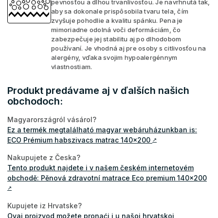
pevnosťou a dlhou trvanlivosťou. Je navrhnutá tak,
aby sa dokonale prispôsobila tvaru tela, čím
zvyšuje pohodlie a kvalitu spánku. Pena je
mimoriadne odolná voči deformáciám, čo
zabezpečuje jej stabilitu aj po dlhodobom
používaní. Je vhodná aj pre osoby s citlivosťou na
alergény, vďaka svojim hypoalergénnym
vlastnostiam.
Produkt predávame aj v ďalších našich
obchodoch:
Magyarországról vásárol?
Ez a termék megtalálható magyar webáruházunkban is:
ECO Prémium habszivacs matrac 140x200
↗
Nakupujete z Česka?
Tento produkt najdete i v našem českém internetovém
obchodě: Pěnová zdravotní matrace Eco premium 140x200
↗
Kupujete iz Hrvatske?
Ovaj proizvod možete pronaći i u našoj hrvatskoj