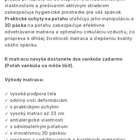
vlastnosťami a prešívaním aktívnym striebrom
zabezpečuje hygienické prostredie pre váš spánok.
Praktické úchyty na poťahu
uľahčujú jeho manipuláciu a
3D páska
na poťahu zabezpečuje efektívne
odvetrávanie matraca a optimálnu cirkuláciu vzduchu, čo
prispieva k dlhšej životnosti matraca a zlepšeniu kvality
vášho spánku.
K matracu navyše dostanete dva vankúše zadarmo
(
Poťah vankúša sa môže líšiť).
Výhody matraca:
✓ vysoká podpora tela
✓ odolný voči deformáciám
✓ s praktickými úchytmi
✓ vysoký matrac až 23 cm
✓ antialergické vlastnosti
✓ s odnímateľným poťahom
✓ s inovatívnou 3D páskou
✓ vyrobený z certifikovaných a kvalitných materiálov