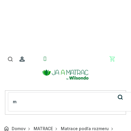
Prejsť
na
obsah
Nákupn
košík
Domov
MATRACE
Matrace podľa rozmeru