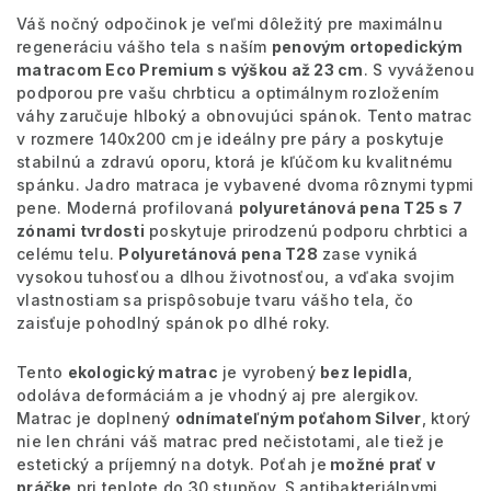
Váš nočný odpočinok je veľmi dôležitý pre maximálnu
regeneráciu vášho tela s naším
penovým ortopedickým
matracom Eco Premium s výškou až 23 cm
. S vyváženou
podporou pre vašu chrbticu a optimálnym rozložením
váhy zaručuje hlboký a obnovujúci spánok. Tento matrac
v rozmere 140x200 cm je ideálny pre páry a poskytuje
stabilnú a zdravú oporu, ktorá je kľúčom ku kvalitnému
spánku. Jadro matraca je vybavené dvoma rôznymi typmi
pene. Moderná profilovaná
polyuretánová pena T25 s 7
zónami tvrdosti
poskytuje prirodzenú podporu chrbtici a
celému telu.
Polyuretánová pena T28
zase vyniká
vysokou tuhosťou a dlhou životnosťou, a vďaka svojim
vlastnostiam sa prispôsobuje tvaru vášho tela, čo
zaisťuje pohodlný spánok po dlhé roky.
Tento
ekologický matrac
je vyrobený
bez lepidla
,
odoláva deformáciám a je vhodný aj pre alergikov.
Matrac je doplnený
odnímateľným poťahom Silver
, ktorý
nie len chráni váš matrac pred nečistotami, ale tiež je
estetický a príjemný na dotyk. Poťah je
možné prať v
práčke
pri teplote do 30 stupňov. S antibakteriálnymi