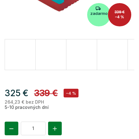
339 €
zadarmo
–4 %
325 €
339 €
–4 %
264,23 € bez DPH
Je
5-10 pracovných dní
ce