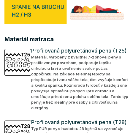
Materiál matraca
Profilovaná polyuretánová pena (T25)
Materiál, vyrobený z kvalitnej 7-zónovej peny s
profilovaným povrchom, podporuje lepšiu
cirkuláciu krvi a uvoľnenie svalov počas
odpočinku. Na základe telesnej teploty sa
prispôsobuje tvaru vášho tela, čím zvyšuje komfort
a kvalitu spánku. Rôznorodá tvrdosť v každej zóne
poskytuje optimálnu podporu pre chrbticu a
umožňuje prirodzenú polohu celého tela. Tento typ
peny je tiež ideálny pre osoby s citlivosťou na
alergény.
Profilovaná polyuretánová pena (T28)
Typ PUR peny s hustotou 28 kg/m3 sa vyznačuje