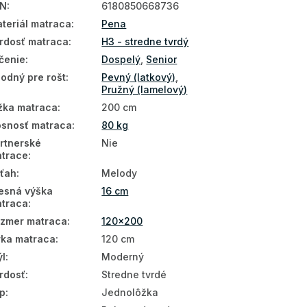
AN
:
6180850668736
teriál matraca
:
Pena
rdosť matraca
:
H3 - stredne tvrdý
čenie
:
Dospelý
,
Senior
odný pre rošt
:
Pevný (latkový)
,
Pružný (lamelový)
žka matraca
:
200 cm
snosť matraca
:
80 kg
rtnerské
Nie
trace
:
ťah
:
Melody
esná výška
16 cm
traca
:
zmer matraca
:
120x200
rka matraca
:
120 cm
ýl
:
Moderný
rdosť
:
Stredne tvrdé
p
:
Jednolôžka