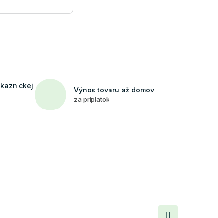
ákazníckej
Výnos tovaru až domov
za príplatok
Ďalší