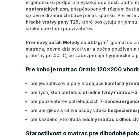
ergonomickú podporu a vysokú odolnosť. Jadro m
anatomických zón
, prispôsobených rôznym častia
správne držanie chrbtice počas spánku. Pre ešte
hladké vrstvy peny T25
, ktoré poskytujú príjemn
široké spektrum používateľov.
Prémiový poťah Melody
so
500 g/m²
gramážou a o
matraca, pevne drží svoj tvar a počas používania 
prateľný pri 40 °C, čo zabezpečuje hygienické a 
Pre koho je matrac Ormio 120x200 vhod
pre jednotlivcov a páry hľadajúce
komfortný mat
pre tých, ktorí preferujú
stredne tvrdý matrac H3
pre používateľov potrebujúcich
7-zónovú ergono
pre alergikov a citlivé osoby vďaka
bezpečnému 
pre každého, kto hľadá
odolný matrac s dlhou ži
Starostlivosť o matrac pre dlhodobé poh