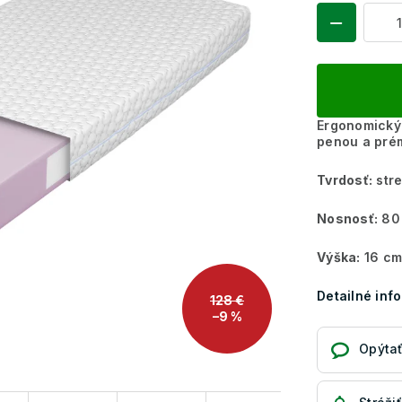
Ergonomický
penou a pré
Tvrdosť:
stre
Nosnosť:
80
Výška:
16 cm
Detailné inf
128 €
–9 %
Opýtať