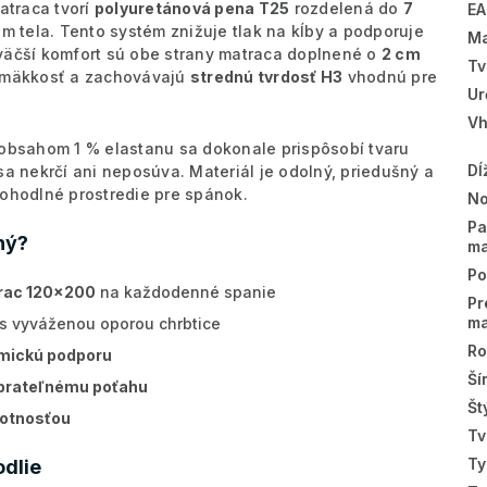
atraca tvorí
polyuretánová pena T25
rozdelená do
7
E
m tela. Tento systém znižuje tlak na kĺby a podporuje
Ma
 väčší komfort sú obe strany matraca doplnené o
2 cm
Tv
ú mäkkosť a zachovávajú
strednú tvrdosť H3
vhodnú pre
Ur
Vh
bsahom 1 % elastanu sa dokonale prispôsobí tvaru
Dĺ
sa nekrčí ani neposúva. Materiál je odolný, priedušný a
pohodlné prostredie pre spánok.
No
Pa
ný?
ma
Po
rac 120x200
na každodenné spanie
Pr
ma
s vyváženou oporou chrbtice
Ro
mickú podporu
Ší
prateľnému poťahu
Št
votnosťou
Tv
Ty
odlie