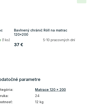
produkt
ac
Bavlnený chránič Róll na matrac
120x200
ín
(1 ks)
5-10 pracovných dní
37 €
odatočné parametre
tegória
:
Matrace 120 x 200
ruka
:
24
otnosť
:
12 kg