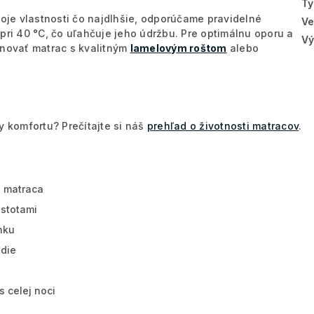
Ty
oje vlastnosti čo najdlhšie, odporúčame pravidelné
Ve
pri 40 °C, čo uľahčuje jeho údržbu. Pre optimálnu oporu a
Vý
novať matrac s kvalitným
lamelovým roštom
alebo
y komfortu? Prečítajte si náš
prehľad o životnosti matracov
.
e matraca
istotami
nku
edie
 celej noci