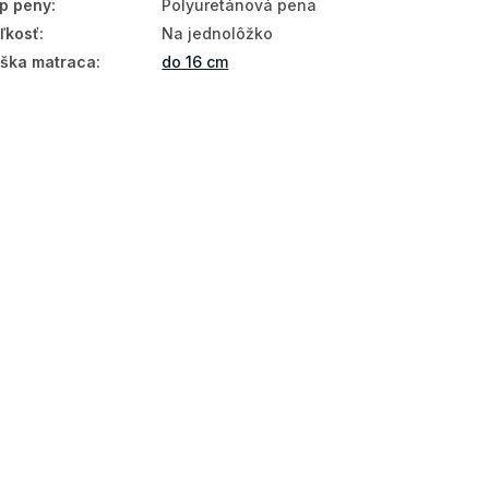
p peny
:
Polyuretánová pena
ľkosť
:
Na jednolôžko
ška matraca
:
do 16 cm