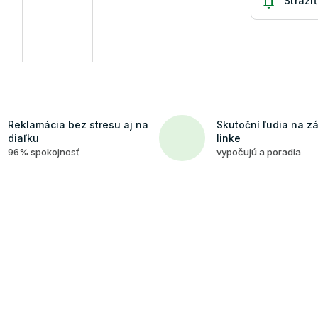
Strážiť
Reklamácia bez stresu aj na
Skutoční ľudia na z
diaľku
linke
96% spokojnosť
vypočujú a poradia