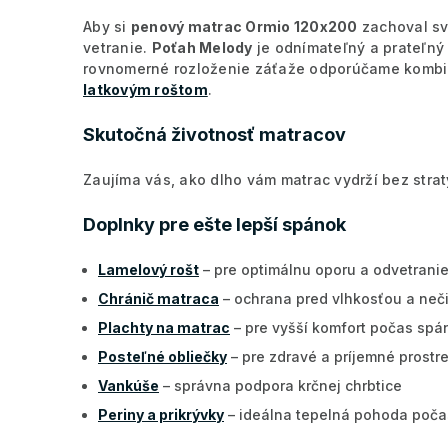
Aby si
penový matrac Ormio 120x200
zachoval sv
vetranie.
Poťah Melody
je odnímateľný a prateľný 
rovnomerné rozloženie záťaže odporúčame kombi
latkovým roštom
.
Skutočná životnosť matracov
Zaujíma vás, ako dlho vám matrac vydrží bez strat
Doplnky pre ešte lepší spánok
Lamelový rošt
– pre optimálnu oporu a odvetrani
Chránič matraca
– ochrana pred vlhkosťou a neč
Plachty na matrac
– pre vyšší komfort počas spá
Posteľné obliečky
– pre zdravé a príjemné prostr
Vankúše
– správna podpora krčnej chrbtice
Periny a prikrývky
– ideálna tepelná pohoda počas