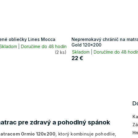
ené obliečky Lines Mocca
Nepremokavý chránič na matr
Gold 120x200
Skladom | Doručíme do 48 hodín
Skladom | Doručíme do 48 hod
(2 ks)
22 €
D
Ka
atrac pre zdravý a pohodlný spánok
Zá
Hm
atracom Ormio 120x200
, ktorý kombinuje pohodlie,