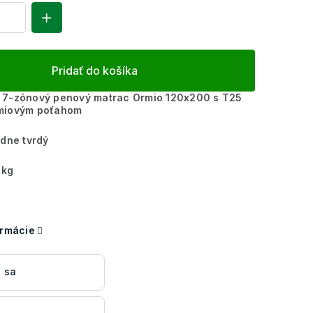
Pridať do košíka
 7-zónový penový matrac Ormio 120x200 s T25
miovým poťahom
dne tvrdý
 kg
ormácie
 sa