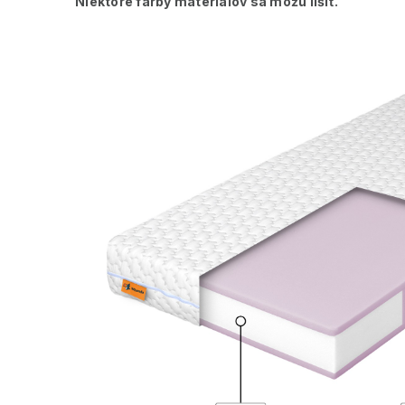
Niektoré farby materiálov sa môžu líšiť.