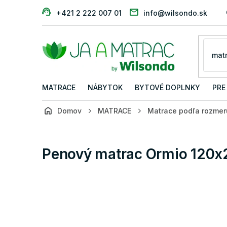
Prejsť
+421 2 222 007 01
info@wilsondo.sk
na
obsah
MATRACE
NÁBYTOK
BYTOVÉ DOPLNKY
PRE
Domov
MATRACE
Matrace podľa rozmer
Penový matrac Ormio 120x