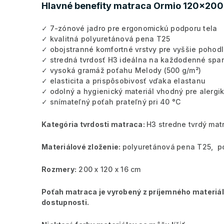
Hlavné benefity matraca Ormio 120x200
✓ 7-zónové jadro pre ergonomickú podporu tela
✓ kvalitná polyuretánová pena T25
✓ obojstranné komfortné vrstvy pre vyššie pohodl
✓ stredná tvrdosť H3 ideálna na každodenné spa
✓ vysoká gramáž poťahu Melody (500 g/m²)
✓ elasticita a prispôsobivosť vďaka elastanu
✓ odolný a hygienický materiál vhodný pre alergi
✓ snímateľný poťah prateľný pri 40 °C
Kategória tvrdosti matraca:
H3 stredne tvrdý mat
Materiálové zloženie:
polyuretánová
pena T25, p
Rozmery:
200 x 120 x 16 cm
Poťah matraca je vyrobený z príjemného materiálu,
dostupnosti.