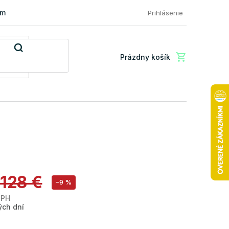
mácia a vrátenie tovaru
FAQ: Najčastejšie otázky zákazníkov
Prihlásenie
Prázdny košík
Nákupný
košík
128 €
–9 %
DPH
Jednotková
ých dní
cena: