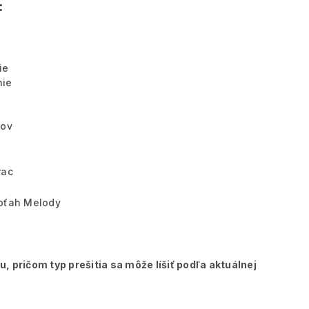
:
ie
nie
kov
rac
oťah Melody
 pričom typ prešitia sa môže líšiť podľa aktuálnej