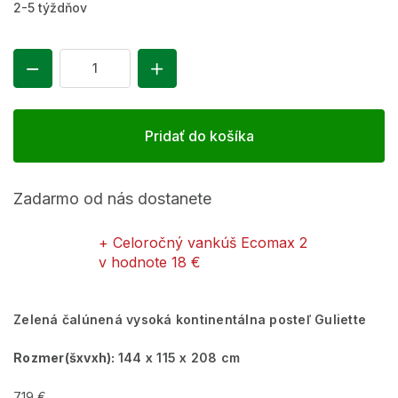
Je
2-5 týždňov
ce
Pridať do košíka
Zadarmo od nás dostanete
+ Celoročný vankúš Ecomax 2
v hodnote 18 €
Zelená čalúnená vysoká kontinentálna posteľ Guliette
Rozmer(šxvxh):
144 x 115 x 208 cm
719 €