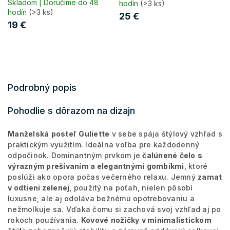
Skladom | Doručíme do 48
hodín
(>3 ks)
hodín
(>3 ks)
25 €
19 €
Podrobný popis
Pohodlie s dôrazom na dizajn
Manželská
posteľ
Guliette
v sebe spája štýlový vzhľad s
praktickým využitím. Ideálna voľba pre každodenný
odpočinok. Dominantným prvkom je
čalúnené
čelo
s
výrazným prešívaním a elegantnými
gombíkmi
, ktoré
poslúži ako opora počas večerného relaxu. Jemný
zamat
v odtieni zelenej
, použitý na poťah, nielen pôsobí
luxusne, ale aj odoláva bežnému opotrebovaniu a
nežmolkuje sa. Vďaka čomu si zachová svoj vzhľad aj po
rokoch používania.
Kovové
nožičky
v minimalistickom