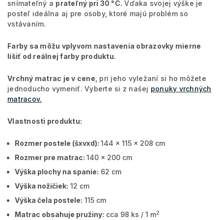
snímateľný a
prateľný pri 30 °C.
Vďaka svojej výške je
posteľ ideálna aj pre osoby, ktoré majú problém so
vstávaním.
Farby sa môžu vplyvom nastavenia obrazovky mierne
líšiť od reálnej farby produktu.
Vrchný matrac je v cene,
pri jeho vyležaní si ho môžete
jednoducho vymeniť. Vyberte si z našej
ponuky vrchných
matracov.
Vlastnosti produktu:
Rozmer postele (šxvxd):
144 x 115 x 208 cm
Rozmer pre matrac:
140 x 200 cm
Výška plochy na spanie:
62 cm
Výška nožičiek:
12 cm
Výška čela postele:
115 cm
2
Matrac obsahuje pružiny:
cca 98 ks / 1 m