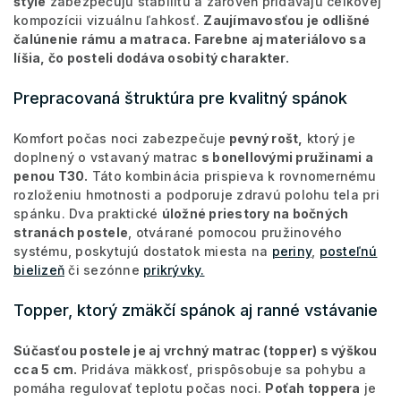
štýle
zabezpečujú stabilitu a zároveň pridávajú celkovej
kompozícii vizuálnu ľahkosť.
Zaujímavosťou je odlišné
čalúnenie rámu a matraca. Farebne aj materiálovo sa
líšia, čo posteli dodáva osobitý charakter.
Prepracovaná štruktúra pre kvalitný spánok
Komfort počas noci zabezpečuje
pevný rošt,
ktorý je
doplnený o vstavaný matrac
s bonellovými pružinami a
penou T30.
Táto kombinácia prispieva k rovnomernému
rozloženiu hmotnosti a podporuje zdravú polohu tela pri
spánku. Dva praktické
úložné priestory na bočných
stranách postele
, otvárané pomocou pružinového
systému, poskytujú dostatok miesta na
periny
,
posteľnú
bielizeň
či sezónne
prikrývky.
Topper, ktorý zmäkčí spánok aj ranné vstávanie
Súčasťou postele je aj vrchný matrac (topper) s výškou
cca 5 cm.
Pridáva mäkkosť, prispôsobuje sa pohybu a
pomáha regulovať teplotu počas noci.
Poťah toppera
je