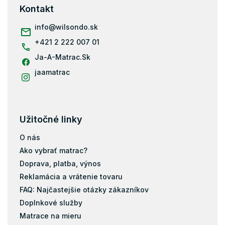
ä
Kontakt
t
i
info
@
wilsondo.sk
e
+421 2 222 007 01
Ja-A-Matrac.Sk
jaamatrac
Užitočné linky
O nás
Ako vybrať matrac?
Doprava, platba, výnos
Reklamácia a vrátenie tovaru
FAQ: Najčastejšie otázky zákazníkov
Doplnkové služby
Matrace na mieru