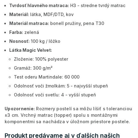
Tvrdosť hlavného matraca:
H3 - stredne tvrdý matrac
Materiál:
látka, MDF/DTD, kov
Materiál matraca:
bonell pružiny, pena T30
Farba:
zelená
Nosnosť:
100 kg / lôžko
Látka Magic Velvet:
Zloženie: 100% polyester
Gramáž: 300 g/m²
Test oderu Martindale: 60 000
Odolnosť voči žmolkám: 5 - najvyšší stupeň
Odolnosť voči svetlu: 4 - vyšší stupeň
Upozornenie:
Rozmery postelí sa môžu líšiť s toleranciou
±3 cm. Vrchný matrac (topper) spolu s montážnymi
komponentmi sa nachádza v úložnom priestore postele.
Produkt predávame aj v ďalších našich