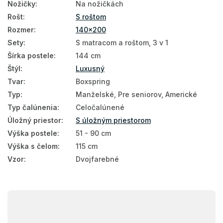
Nožičky
:
Na nožičkách
Rošt
:
S roštom
Rozmer
:
140x200
Sety
:
S matracom a roštom, 3 v 1
Šírka postele
:
144 cm
Štýl
:
Luxusný
Tvar
:
Boxspring
Typ
:
Manželské, Pre seniorov, Americké
Typ čalúnenia
:
Celočalúnené
Úložný priestor
:
S úložným priestorom
Výška postele
:
51 - 90 cm
Výška s čelom
:
115 cm
Vzor
:
Dvojfarebné
Z
á
p