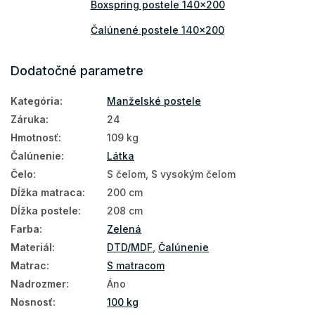
Boxspring postele 140x200
Čalúnené postele 140x200
Dodatočné parametre
Kategória
:
Manželské postele
Záruka
:
24
Hmotnosť
:
109 kg
Čalúnenie
:
Látka
Čelo
:
S čelom, S vysokým čelom
Dĺžka matraca
:
200 cm
Dĺžka postele
:
208 cm
Farba
:
Zelená
Materiál
:
DTD/MDF
,
Čalúnenie
Matrac
:
S matracom
Nadrozmer
:
Áno
Nosnosť
:
100 kg