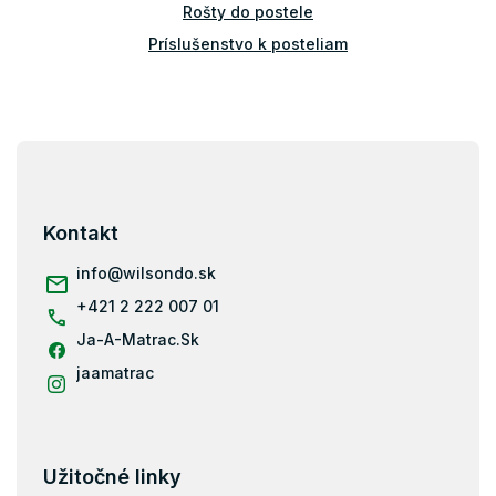
Rošty do postele
Príslušenstvo k posteliam
Bariérky na posteľ
Z
á
p
ä
Kontakt
t
i
info
@
wilsondo.sk
e
+421 2 222 007 01
Ja-A-Matrac.Sk
jaamatrac
Užitočné linky