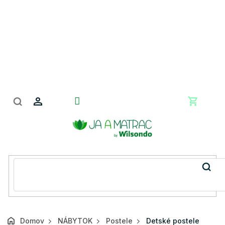
Prejsť
na
obsah
Nákupn
košík
Domov
NÁBYTOK
Postele
Detské postele