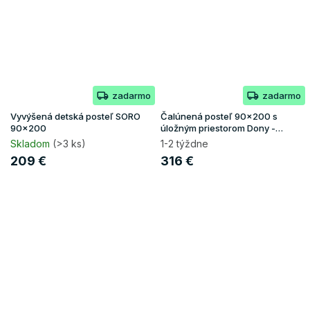
zadarmo
zadarmo
Vyvýšená detská posteľ SORO
Čalúnená posteľ 90x200 s
90x200
úložným priestorom Dony -
krémová
Skladom
(>3 ks)
1-2 týždne
209 €
316 €