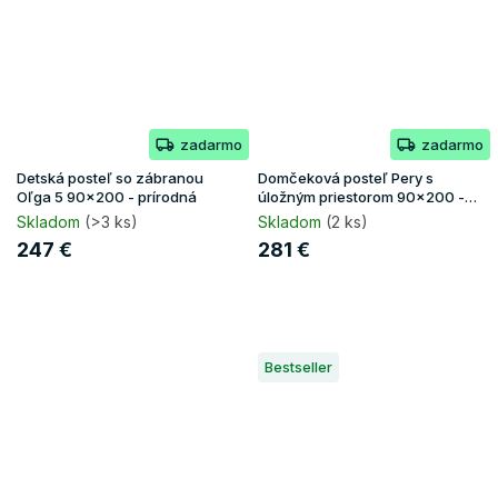
zadarmo
zadarmo
Detská posteľ so zábranou
Domčeková posteľ Pery s
Oľga 5 90x200 - prírodná
úložným priestorom 90x200 -
biela
Skladom
(>3 ks)
Skladom
(2 ks)
247 €
281 €
Bestseller