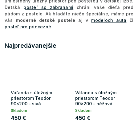
umiestnený úložný priestor pod posteľou v detskej izbe.
Detská
posteľ so zábranami
chráni vaše dieťa pred
pádom z postele. Ak hľadáte niečo špeciálne, máme pre
vás
moderné detské postele
aj v
modeloch auta
či
posteľ pre princezné
.
Najpredávanejšie
Váľanda s úložným
Váľanda s úložným
priestorom Teodor
priestorom Teodor
90x200 - sivá
90x200 - béžová
Skladom
Skladom
450 €
450 €