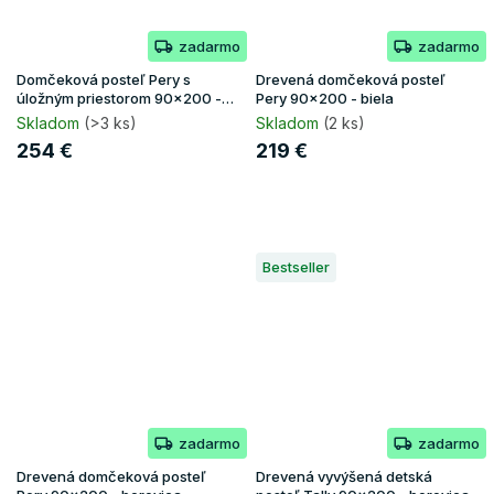
zadarmo
zadarmo
Domčeková posteľ Pery s
Drevená domčeková posteľ
úložným priestorom 90x200 -
Pery 90x200 - biela
borovica
Skladom
(>3 ks)
Skladom
(2 ks)
254 €
219 €
Bestseller
zadarmo
zadarmo
Drevená domčeková posteľ
Drevená vyvýšená detská