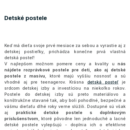
Detské postele
Keď má dieťa svoje prvé mesiace za sebou a vyrastie aj z
detskej postieľky, prichádza konečne prvá vlastná
detská posteľ!
V najlepšom možnom pomere ceny a kvality u
nás
nájdete rozprávkové postele pre deti, ako aj detské
postele z masívu
, ktoré majú vyššiu nosnosť a sú
vhodné aj pre teenagerov. Krásna
detská posteľ
je
srdcom detskej izby a investíciou na niekoľko rokov.
Postele do detskej izby sú preto materiálovo a
konštrukčne stavané tak, aby boli pohodlné, bezpečné a
vášmu dieťaťu dlhé roky verne slúžili. Dostupné sú však
aj
praktické detské postele s doplnkovým
príslušenstvom
, ktoré pôvodne len jednoduché a lacné
detské postele vylepšujú - doplnia ich o efektívne