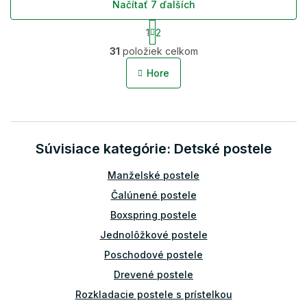
Načítať 7 ďalších
S
1
2
t
O
r
31
položiek celkom
v
á
l
n
Hore
á
k
o
d
v
a
a
c
n
i
i
Súvisiace kategórie: Detské postele
e
e
p
r
Manželské postele
v
Čalúnené postele
k
y
Boxspring postele
v
Jednolôžkové postele
ý
p
Poschodové postele
i
Drevené postele
s
u
Rozkladacie postele s prístelkou