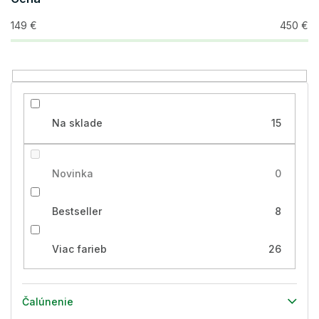
d
u
149
€
450
€
k
t
o
v
Na sklade
15
Novinka
0
Bestseller
8
Viac farieb
26
Čalúnenie