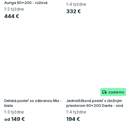
Auriga 90x200 - rúžová
1-4 týždne
1-2 týždne
332 €
444 €
zadarmo
Detská posteľ so zábranou Mix -
Jednolôžková posteľ s úložným
biela
priestorom 90x200 Dante - sivá
1-3 týždne
1-4 týždne
149 €
194 €
od