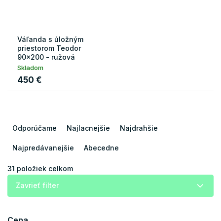
Váľanda s úložným
priestorom Teodor
90x200 - ružová
Skladom
450 €
R
a
Odporúčame
Najlacnejšie
Najdrahšie
d
e
Najpredávanejšie
Abecedne
n
i
31
položiek celkom
e
Zavrieť filter
p
r
o
Cena