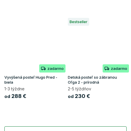
Bestseller
zadarmo
zadarmo
Vyvýšená posteľ Hugo Pred -
Detská posteľ so zábranou
biela
Oľga 2 - prírodná
1-3 týždne
2-5 týždňov
288 €
230 €
od
od