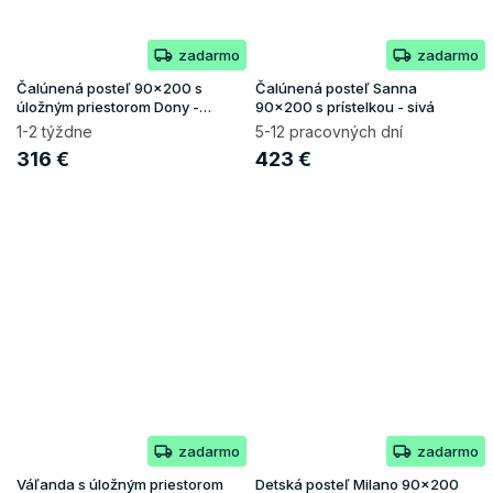
zadarmo
zadarmo
Čalúnená posteľ 90x200 s
Čalúnená posteľ Sanna
úložným priestorom Dony -
90x200 s prístelkou - sivá
ružová
1-2 týždne
5-12 pracovných dní
316 €
423 €
zadarmo
zadarmo
Váľanda s úložným priestorom
Detská posteľ Milano 90x200