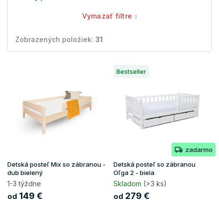
Vymazať filtre
Zobrazených položiek:
31
V
Bestseller
ý
p
i
s
p
r
o
zadarmo
d
u
Detská posteľ Mix so zábranou -
Detská posteľ so zábranou
k
dub bielený
Oľga 2 - biela
t
1-3 týždne
Skladom
(>3 ks)
o
149 €
279 €
od
od
v