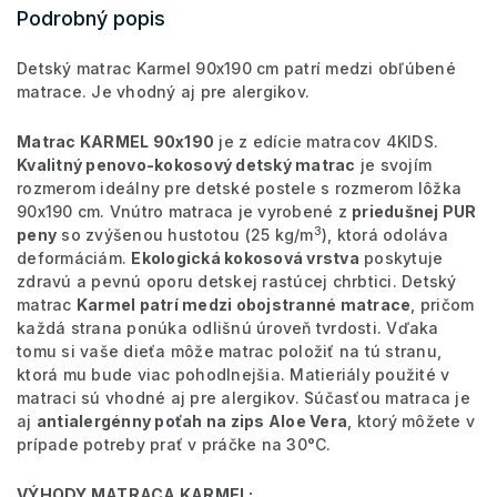
Podrobný popis
Detský matrac Karmel 90x190 cm patrí medzi obľúbené
matrace. Je vhodný aj pre alergikov.
Matrac KARMEL 90x190
je z edície matracov 4KIDS.
Kvalitný penovo-kokosový detský matrac
je svojím
rozmerom ideálny pre detské postele s rozmerom lôžka
90x190 cm. Vnútro matraca je vyrobené z
priedušnej PUR
3
peny
so zvýšenou hustotou (25 kg/m
), ktorá odoláva
deformáciám.
Ekologická kokosová vrstva
poskytuje
zdravú a pevnú oporu detskej rastúcej chrbtici. Detský
matrac
Karmel patrí medzi obojstranné matrace
, pričom
každá strana ponúka odlišnú úroveň tvrdosti. Vďaka
tomu si vaše dieťa môže matrac položiť na tú stranu,
ktorá mu bude viac pohodlnejšia. Matieriály použité v
matraci sú vhodné aj pre alergikov. Súčasťou matraca je
aj
antialergénny poťah na zips Aloe Vera
, ktorý môžete v
prípade potreby prať v práčke na 30°C.
VÝHODY MATRACA KARMEL: