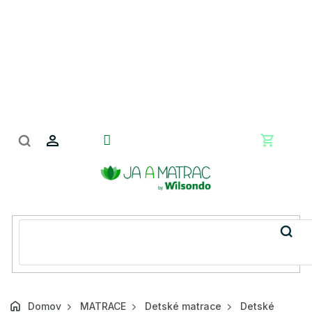
Prejsť
na
obsah
Nákupn
košík
Domov
MATRACE
Detské matrace
Detské