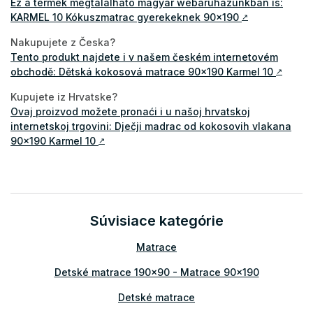
Ez a termék megtalálható magyar webáruházunkban is:
KARMEL 10 Kókuszmatrac gyerekeknek 90x190
↗
Nakupujete z Česka?
Tento produkt najdete i v našem českém internetovém
obchodě: Dětská kokosová matrace 90x190 Karmel 10
↗
Kupujete iz Hrvatske?
Ovaj proizvod možete pronaći i u našoj hrvatskoj
internetskoj trgovini: Dječji madrac od kokosovih vlakana
90x190 Karmel 10
↗
Súvisiace kategórie
Matrace
Detské matrace 190x90 - Matrace 90x190
Detské matrace