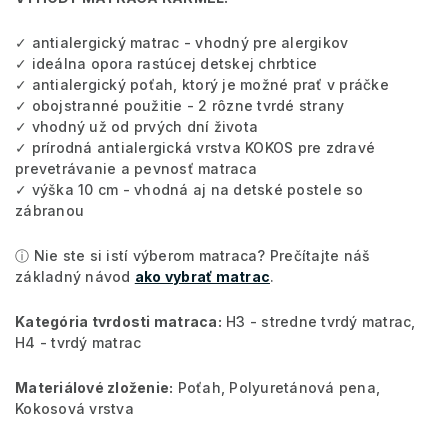
✓ antialergický matrac - vhodný pre alergikov
✓ ideálna opora rastúcej detskej chrbtice
✓ antialergický poťah, ktorý je možné prať v práčke
✓ obojstranné použitie - 2 rôzne tvrdé strany
✓ vhodný už od prvých dní života
✓ prírodná antialergická vrstva KOKOS pre zdravé
prevetrávanie a pevnosť matraca
✓ výška 10 cm - vhodná aj na detské postele so
zábranou
ⓘ Nie ste si istí výberom matraca? Prečítajte náš
základný návod
ako vybrať matrac
.
Kategória tvrdosti matraca:
H3 - stredne tvrdý matrac,
H4 - tvrdý matrac
Materiálové zloženie:
Poťah, Polyuretánová pena,
Kokosová vrstva