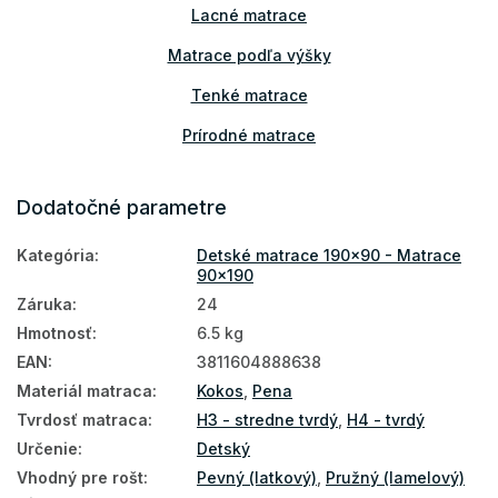
Lacné matrace
Matrace podľa výšky
Tenké matrace
Prírodné matrace
Podlahové matrace
Dodatočné parametre
Matrace na zem
Kategória
:
Detské matrace 190x90 - Matrace
Najpredávanejšie matrace
90x190
Obojstranné matrace
Záruka
:
24
Hmotnosť
:
6.5 kg
Matrace podľa tvrdosti
EAN
:
3811604888638
Tvrdé matrace
Materiál matraca
:
Kokos
,
Pena
Detské matrace podľa materiálu
Tvrdosť matraca
:
H3 - stredne tvrdý
,
H4 - tvrdý
Určenie
:
Detský
Detské kokosové matrace
Vhodný pre rošt
:
Pevný (latkový)
,
Pružný (lamelový)
Detské nezónované matrace