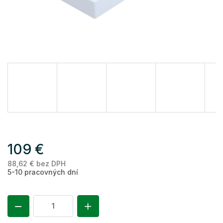
109 €
88,62 € bez DPH
Je
5-10 pracovných dní
ce