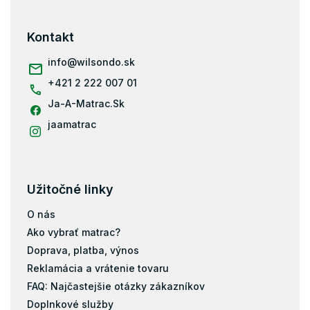
á
p
ä
Kontakt
t
i
info
@
wilsondo.sk
e
+421 2 222 007 01
Ja-A-Matrac.Sk
jaamatrac
Užitočné linky
O nás
Ako vybrať matrac?
Doprava, platba, výnos
Reklamácia a vrátenie tovaru
FAQ: Najčastejšie otázky zákazníkov
Doplnkové služby