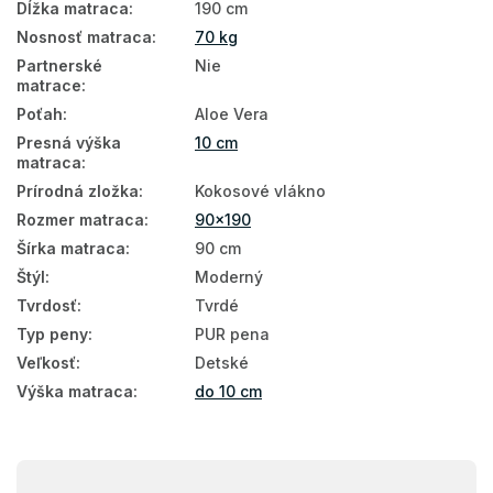
Dĺžka matraca
:
190 cm
Nosnosť matraca
:
70 kg
Matrace tvrdosť H3
Partnerské
Nie
Matrace tvrdosť H4
matrace
:
Poťah
:
Aloe Vera
90x190
Presná výška
10 cm
matraca
:
Prírodná zložka
:
Kokosové vlákno
Rozmer matraca
:
90x190
Šírka matraca
:
90 cm
Štýl
:
Moderný
Tvrdosť
:
Tvrdé
Typ peny
:
PUR pena
Veľkosť
:
Detské
Výška matraca
:
do 10 cm
Z