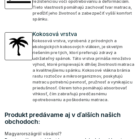
rezistenciou voči opotrebovaniu a deformáciám.
Tieto vlastnosti pomáhajú zachovať tvar matraca,
predĺžiť jeho životnosť a zabezpečiť vyšší komfort
spánku.
Kokosová vrstva
Kokosová vrstva, vyrobená z prírodných a
ekologických kokosových vlákien, je skvelým
riešením pre tých, ktorí preferujú zdravý a
udržateľný spánok. Táto vrstva prináša množstvo
výhod, ktoré prispievajú k dlhšej životnosti matraca
a kvalitnejšiemu spánku. Kokosové vlákna bránia
rastu roztočov a mikroorganizmov, poskytujú
matracu potrebnú pevnosť, pružnosť a vynikajúcu
priedušnosť. Okrem toho pomáhajú absorbovať
vlhkosť, čím zabraňujú predčasnému
opotrebovaniu a poškodeniu matraca.
Produkt predávame aj v ďalších našich
obchodoch:
Magyarországról vásárol?