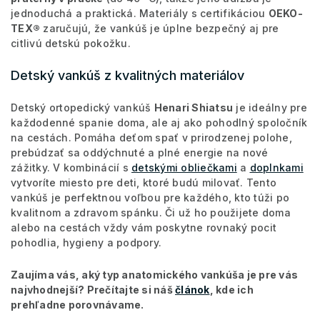
jednoduchá a praktická. Materiály s certifikáciou
OEKO-
TEX®
zaručujú, že vankúš je úplne bezpečný aj pre
citlivú detskú pokožku.
Detský vankúš z kvalitných materiálov
Detský ortopedický vankúš
Henari Shiatsu
je ideálny pre
každodenné spanie doma, ale aj ako pohodlný spoločník
na cestách. Pomáha deťom spať v prirodzenej polohe,
prebúdzať sa oddýchnuté a plné energie na nové
zážitky. V kombinácií s
detskými obliečkami
a
doplnkami
vytvoríte miesto pre deti, ktoré budú milovať. Tento
vankúš je perfektnou voľbou pre každého, kto túži po
kvalitnom a zdravom spánku. Či už ho použijete doma
alebo na cestách vždy vám poskytne rovnaký pocit
pohodlia, hygieny a podpory.
Zaujíma vás, aký typ anatomického vankúša je pre vás
najvhodnejší? Prečítajte si náš
článok
, kde ich
prehľadne porovnávame.