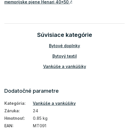
memorijske pjene Henari 40x50
↗
Súvisiace kategórie
Bytové doplnky
Bytový textil
Vankúše a vankúšiky
Dodatočné parametre
Kategória
:
Vankúše a vankúšiky
Záruka
:
24
Hmotnosť
:
0.85 kg
EAN
:
MT091