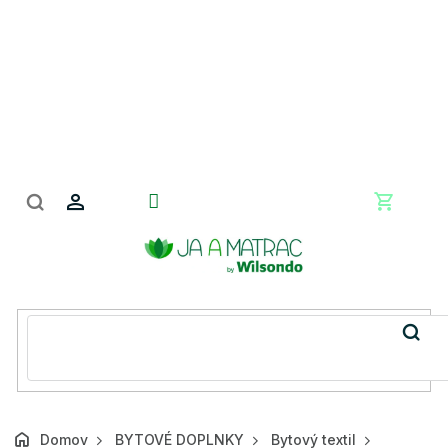
Prejsť
na
obsah
Nákupn
košík
Domov
BYTOVÉ DOPLNKY
Bytový textil