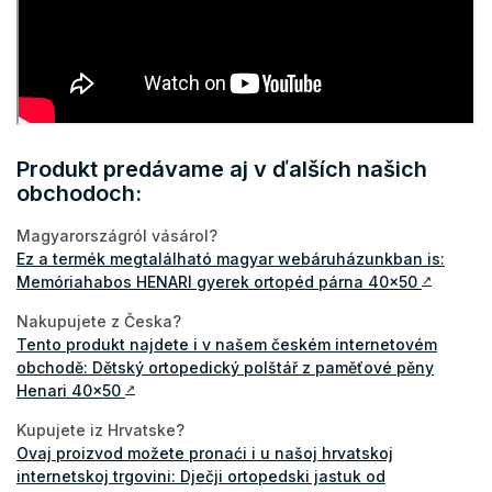
Produkt predávame aj v ďalších našich
obchodoch:
Magyarországról vásárol?
Ez a termék megtalálható magyar webáruházunkban is:
Memóriahabos HENARI gyerek ortopéd párna 40x50
↗
Nakupujete z Česka?
Tento produkt najdete i v našem českém internetovém
obchodě: Dětský ortopedický polštář z paměťové pěny
Henari 40x50
↗
Kupujete iz Hrvatske?
Ovaj proizvod možete pronaći i u našoj hrvatskoj
internetskoj trgovini: Dječji ortopedski jastuk od