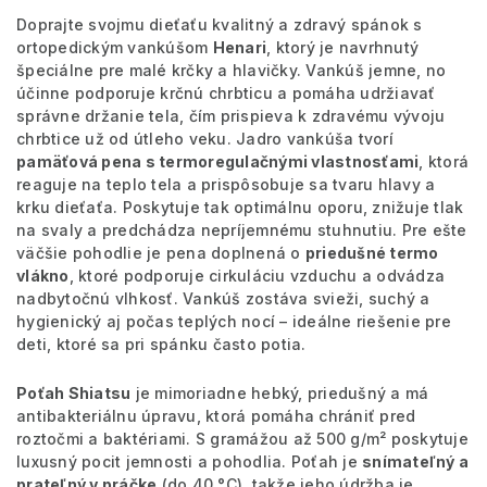
Doprajte svojmu dieťaťu kvalitný a zdravý spánok s
ortopedickým vankúšom
Henari
, ktorý je navrhnutý
špeciálne pre malé krčky a hlavičky. Vankúš jemne, no
účinne podporuje krčnú chrbticu a pomáha udržiavať
správne držanie tela, čím prispieva k zdravému vývoju
chrbtice už od útleho veku. Jadro vankúša tvorí
pamäťová pena s termoregulačnými vlastnosťami
, ktorá
reaguje na teplo tela a prispôsobuje sa tvaru hlavy a
krku dieťaťa. Poskytuje tak optimálnu oporu, znižuje tlak
na svaly a predchádza nepríjemnému stuhnutiu. Pre ešte
väčšie pohodlie je pena doplnená o
priedušné termo
vlákno
, ktoré podporuje cirkuláciu vzduchu a odvádza
nadbytočnú vlhkosť. Vankúš zostáva svieži, suchý a
hygienický aj počas teplých nocí – ideálne riešenie pre
deti, ktoré sa pri spánku často potia.
Poťah Shiatsu
je mimoriadne hebký, priedušný a má
antibakteriálnu úpravu, ktorá pomáha chrániť pred
roztočmi a baktériami. S gramážou až 500 g/m² poskytuje
luxusný pocit jemnosti a pohodlia. Poťah je
snímateľný a
prateľný v práčke
(do 40 °C), takže jeho údržba je