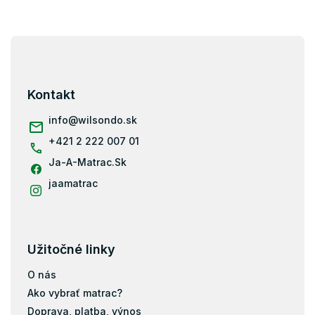
Z
á
p
ä
Kontakt
t
i
info
@
wilsondo.sk
e
+421 2 222 007 01
Ja-A-Matrac.Sk
jaamatrac
Užitočné linky
O nás
Ako vybrať matrac?
Doprava, platba, výnos