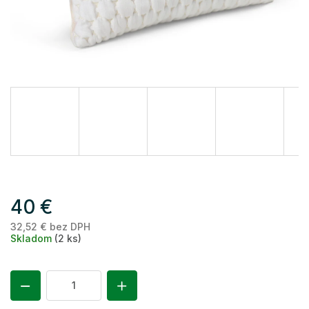
40 €
32,52 € bez DPH
Je
Skladom
(2 ks)
ce