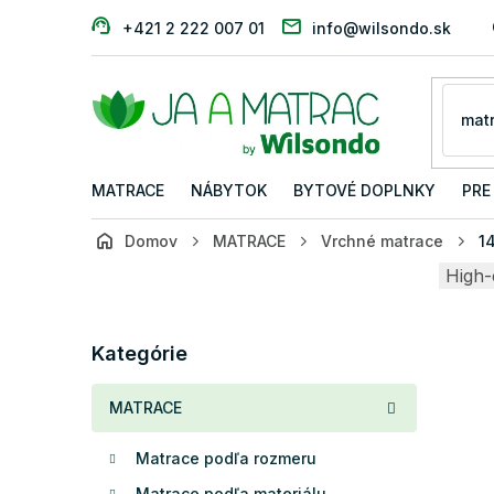
Prejsť
+421 2 222 007 01
info@wilsondo.sk
na
obsah
MATRACE
NÁBYTOK
BYTOVÉ DOPLNKY
PRE
Domov
MATRACE
Vrchné matrace
1
B
High-
o
č
Preskočiť
n
Kategórie
kategórie
ý
p
MATRACE
a
n
Matrace podľa rozmeru
e
l
Matrace podľa materiálu