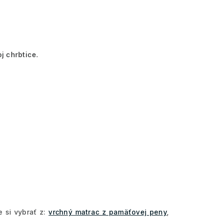
j chrbtice.
e si vybrať z:
vrchný matrac z pamäťovej peny
,