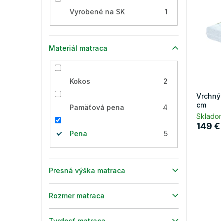
i
p
Vyrobené na SK
1
s
r
p
o
r
d
o
u
Materiál matraca
d
k
u
t
k
o
Kokos
2
t
v
Vrchný
o
cm
Pamäťová pena
4
v
Sklado
149 €
Pena
5
Presná výška matraca
Rozmer matraca
Tvrdosť matraca