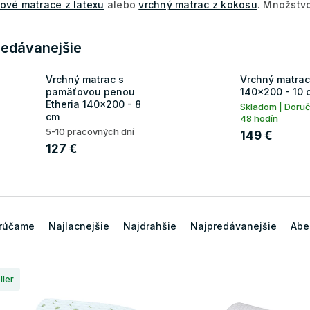
ové matrace z latexu
alebo
vrchný matrac z kokosu
. Množstvo
redávanejšie
Vrchný matrac s
Vrchný matra
pamäťovou penou
140x200 - 10 
Etheria 140x200 - 8
Skladom | Doru
cm
48 hodín
5-10 pracovných dní
149 €
127 €
rúčame
Najlacnejšie
Najdrahšie
Najpredávanejšie
Abe
ller