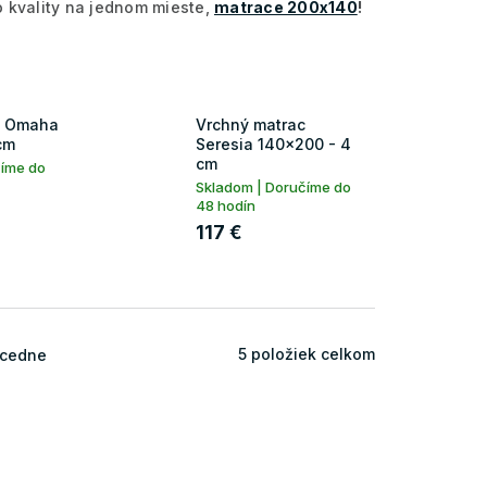
 kvality na jednom mieste,
matrace 200x140
!
c Omaha
Vrchný matrac
cm
Seresia 140x200 - 4
cm
číme do
Skladom | Doručíme do
48 hodín
117 €
5
položiek celkom
cedne