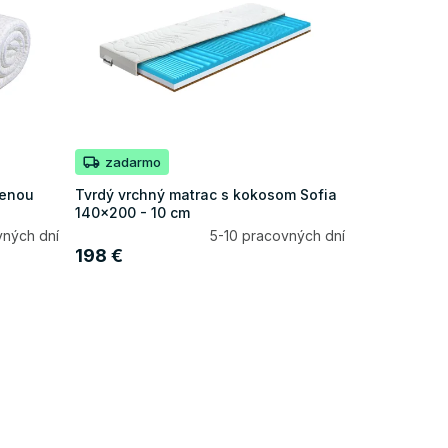
zadarmo
penou
Tvrdý vrchný matrac s kokosom Sofia
140x200 - 10 cm
vných dní
5-10 pracovných dní
198 €