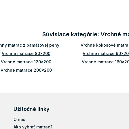
O
v
l
á
d
Súvisiace kategórie: Vrchné 
a
c
hný matrac z pamäťovej peny
Vrchné kokosové matra
i
e
Vrchné matrace 80x200
Vrchné matrace 90x20
p
r
Vrchné matrace 120x200
Vrchné matrace 160x2
v
Vrchné matrace 200x200
k
y
Vrchné matrace tvrdé
Vrchné matrace 5 cm
v
ý
Vrchné matrace 8 cm
Vrchné matrace 10 c
p
Vrchný matrac 90x200
Vrchný matrac 100x20
i
s
Vrchný matrac 140x200
Vrchný matrac 160x20
Užitočné linky
u
Vrchný matrac 200x200
O nás
Ako vybrať matrac?