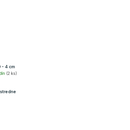
 - 4 cm
dín
(2 ks)
 stredne