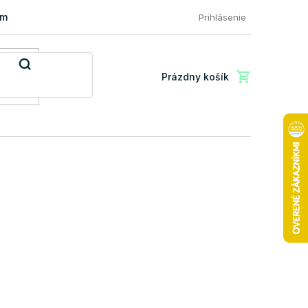
mácia a vrátenie tovaru
FAQ: Najčastejšie otázky zákazníkov
Prihlásenie
Prázdny košík
Nákupný
košík