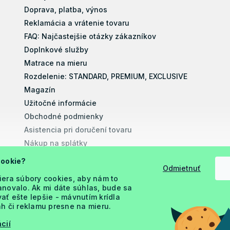
Doprava, platba, výnos
Reklamácia a vrátenie tovaru
FAQ: Najčastejšie otázky zákazníkov
Doplnkové služby
Matrace na mieru
Rozdelenie: STANDARD, PREMIUM, EXCLUSIVE
Magazín
Užitočné informácie
Obchodné podmienky
Asistencia pri doručení tovaru
Nákup na splátky
Montážne návody
cookie?
Odmietnuť
Vyhlásenie o prístupnosti
iera súbory cookies, aby nám to
Podmienky ochrany osobných údajov
novalo. Ak mi dáte súhlas, bude sa
ť ešte lepšie - mávnutím krídla
h či reklamu presne na mieru.
cií