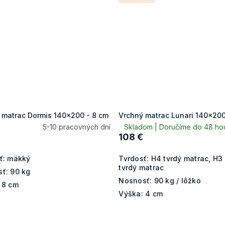
 matrac Dormis 140x200 - 8 cm
Vrchný matrac Lunari 140x200
5-10 pracovných dní
Skladom | Doručíme do 48 ho
108 €
ť:
mäkký
Tvrdosť:
H4 tvrdý matrac, H3
tvrdý matrac
ť:
90 kg
Nosnosť:
90 kg / lôžko
8 cm
Výška:
4 cm