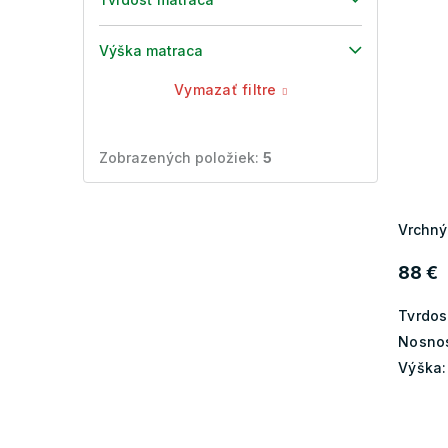
Výška matraca
Vymazať filtre
Zobrazených položiek:
5
Vrchný
88 €
Tvrdos
Nosnos
Výška: