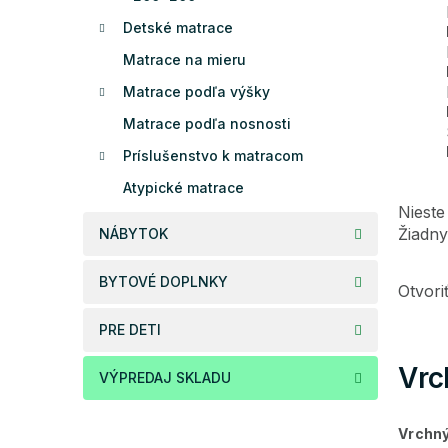
Detské matrace
Matrace na mieru
Matrace podľa výšky
Matrace podľa nosnosti
Príslušenstvo k matracom
Atypické matrace
Nieste
Žiadny
NÁBYTOK
BYTOVÉ DOPLNKY
Otvor
PRE DETI
Vrc
VÝPREDAJ SKLADU
Vrchn