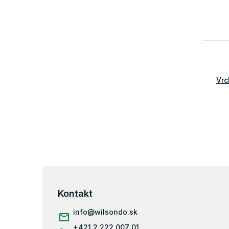
Vrc
Z
á
p
Kontakt
ä
info
@
wilsondo.sk
t
i
+421 2 222 007 01