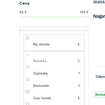
doplnk
Cena
88
€
198
€
Najp
Na sklade
2
Novinka
0
R
Výpredaj
1
a
Odpo
d
e
Bestseller
1
V
n
Bestse
ý
i
Viac farieb
5
p
e