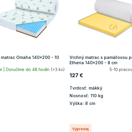
 matrac Omaha 140x200 - 10
Vrchný matrac s pamäťovou 
Etheria 140x200 - 8 cm
m | Doručíme do 48 hodín
(>3 ks)
5-10 praco
127 €
Tvrdosť:
mäkký
Nosnosť:
110 kg
Výška:
8 cm
Výpredaj