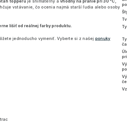
oťah
topperu
je snímateľný a
vhodný na pranie pri 30 °C,
po
hčuje vstávanie, čo ocenia najmä starší ľudia alebo osoby
Št
Tv
e líšiť od reálnej farby produktu.
Ty
 môžete jednoducho vymeniť. Vyberte si z našej
ponuky
Ty
ča
Úl
pr
Vý
po
Vý
če
Vz
trac