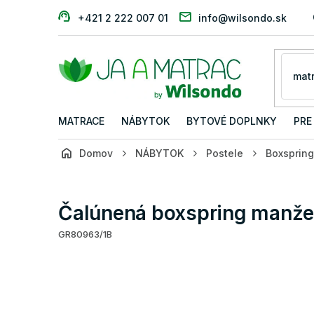
Prejsť
+421 2 222 007 01
info@wilsondo.sk
na
obsah
MATRACE
NÁBYTOK
BYTOVÉ DOPLNKY
PRE
Domov
NÁBYTOK
Postele
Boxspring
Čalúnená boxspring manžel
GR80963/1B