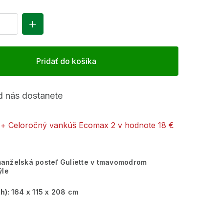
Pridať do košíka
 nás dostanete
+ Celoročný vankúš Ecomax 2
v hodnote 18 €
anželská posteľ Guliette v tmavomodrom
ýle
h):
164 x 115 x 208 cm