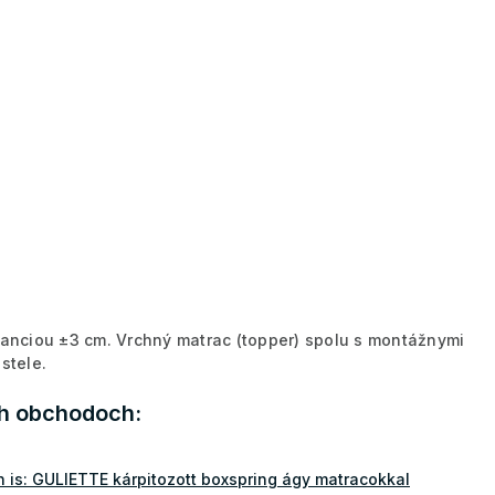
eranciou ±3 cm. Vrchný matrac (topper) spolu s montážnymi
stele.
ch obchodoch:
is: GULIETTE kárpitozott boxspring ágy matracokkal