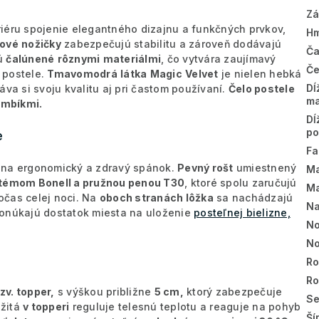
Zá
iéru spojenie elegantného dizajnu a funkčných prvkov,
Hm
ové
nožičky
zabezpečujú stabilitu a zároveň dodávajú
Ča
ú
čalúnené
rôznymi
materiálmi
, čo vytvára zaujímavý
Če
o postele.
Tmavomodrá
látka
Magic
Velvet
je nielen hebká
Dĺ
va si svoju kvalitu aj pri častom používaní.
Čelo postele
ma
ombíkmi.
Dĺ
po
e
Fa
 na ergonomický a zdravý spánok.
Pevný rošt
umiestnený
Ma
témom Bonell a pružnou penou T30
, ktoré spolu zaručujú
Ma
očas celej noci. Na
oboch stranách lôžka
sa nachádzajú
Na
onúkajú dostatok miesta na uloženie
posteľnej bielizne,
No
No
Ro
R
tzv. topper,
s výškou približne
5 cm,
ktorý zabezpečuje
Se
žitá
v topperi
reguluje telesnú teplotu a reaguje na pohyb
Ší