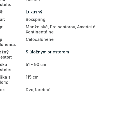
stele
:
ýl
:
Luxusný
ar
:
Boxspring
p
:
Manželské, Pre seniorov, Americké,
Kontinentálne
p
Celočalúnené
lúnenia
:
ožný
S úložným priestorom
iestor
:
ška
51 - 90 cm
stele
:
ška s
115 cm
lom
:
or
:
Dvojfarebné