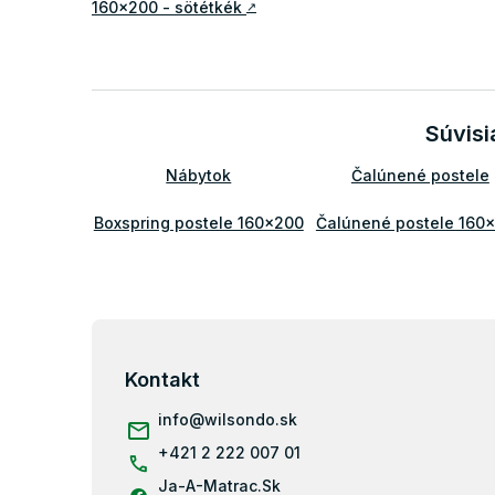
160x200 - sötétkék
↗
Súvisi
Nábytok
Čalúnené postele
Boxspring postele 160x200
Čalúnené postele 160
Z
á
p
Kontakt
ä
info
@
wilsondo.sk
t
i
+421 2 222 007 01
e
Ja-A-Matrac.Sk