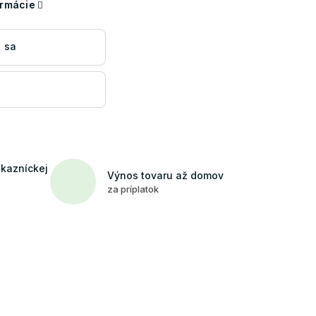
ormácie
 sa
ákazníckej
Výnos tovaru až domov
za príplatok