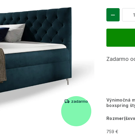
Zadarmo od
Výnimočná m
zadarmo
boxspring št
Rozmer(šxvx
759 €