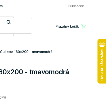
mácia a vrátenie tovaru
FAQ: Najčastejšie otázky zákazníkov
Prihlásenie
Prázdny košík
Nákupný
košík
 Guliette 160x200 - tmavomodrá
 160x200 - tmavomodrá
 DPH
Jednotková
cena: