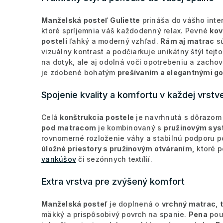
Manželská
posteľ
Guliette
prináša do vášho inter
ktoré spríjemnia váš každodenný relax. Pevné
kov
posteli
ľahký a moderný vzhľad.
Rám aj matrac
s
vizuálny kontrast a podčiarkuje unikátny štýl tejt
na dotyk, ale aj odolná voči opotrebeniu a zachová
je zdobené bohatým
prešívaním a elegantnými g
Spojenie kvality a komfortu v každej vrstv
Celá
konštrukcia
postele
je navrhnutá s dôrazom
pod
matracom
je kombinovaný s
pružinovým sys
rovnomerné rozloženie váhy a stabilnú podporu p
úložné priestory s pružinovým otváraním,
ktoré p
vankúšov
či sezónnych textílií.
Extra vrstva pre zvýšený komfort
Manželská posteľ
je doplnená o
vrchný matrac
,
mäkký a prispôsobivý povrch na spanie.
Pena
pou