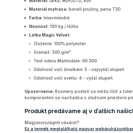
Materiál:
látka, MDF/DTD, kov
Materiál matraca:
bonell pružiny, pena T30
Farba:
tmavomodrá
Nosnosť:
100 kg / lôžko
Látka Magic Velvet:
Zloženie: 100% polyester
Gramáž: 300 g/m²
Test oderu Martindale: 60 000
Odolnosť voči žmolkám: 5 - najvyšší stupeň
Odolnosť voči svetlu: 4 - vyšší stupeň
Upozornenie:
Rozmery postelí sa môžu líšiť s tol
komponentmi sa nachádza v úložnom priestore po
Produkt predávame aj v ďalších naši
Magyarországról vásárol?
Ez a termék megtalálható magyar webáruházunkban 