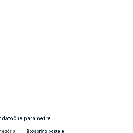
odatočné parametre
tegória
:
Boxspring postele