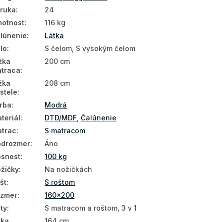
ruka
:
24
otnosť
:
116 kg
lúnenie
:
Látka
lo
:
S čelom, S vysokým čelom
žka
200 cm
traca
:
žka
208 cm
stele
:
rba
:
Modrá
teriál
:
DTD/MDF
,
Čalúnenie
trac
:
S matracom
drozmer
:
Áno
snosť
:
100 kg
žičky
:
Na nožičkách
št
:
S roštom
ozmer
:
160x200
ty
:
S matracom a roštom, 3 v 1
rka
164 cm