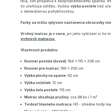
tela, čím prispieva k bezproblémovému spánku.
P
čo uľahčuje údržbu. Vyššia
výška
postele
tiež uľa
s obmedzenou pohyblivosťou.
Farby sa môžu vplyvom nastavenia obrazovky miern
Vrchný matrac je v cene,
pri jeho vyležaní si ho
vrchných matracov.
Vlastnosti produktu:
Rozmer postele (šxvxd):
164 x 115 x 208 cm
Rozmer pre matrac:
160 x 200 cm
Výška plochy na spanie:
62 cm
Výška nožičiek:
12 cm
Výška čela postele:
115 cm
2
Matrac obsahuje pružiny:
cca 98 ks / 1 m
Tvrdosť hlavného matraca:
H3 - stredne tvrdý ma