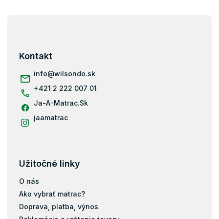
Z
á
p
ä
Kontakt
t
i
info
@
wilsondo.sk
e
+421 2 222 007 01
Ja-A-Matrac.Sk
jaamatrac
Užitočné linky
O nás
Ako vybrať matrac?
Doprava, platba, výnos