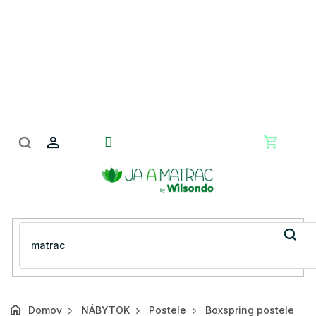
Prejsť
na
obsah
Nákupn
košík
Domov
NÁBYTOK
Postele
Boxspring postele