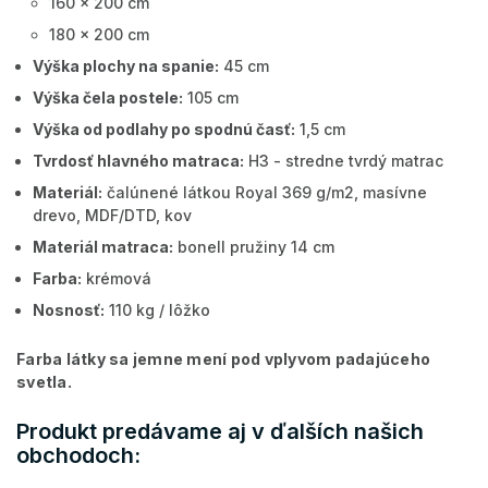
160 x 200 cm
180 x 200 cm
Výška plochy na spanie:
45 cm
Výška čela postele:
105 cm
Výška od podlahy po spodnú časť:
1,5 cm
Tvrdosť hlavného matraca:
H3 - stredne tvrdý matrac
Materiál:
čalúnené látkou Royal 369 g/m2, masívne
drevo, MDF/DTD, kov
Materiál matraca:
bonell pružiny 14 cm
Farba:
krémová
Nosnosť:
110 kg / lôžko
Farba látky sa jemne mení pod vplyvom padajúceho
svetla.
Produkt predávame aj v ďalších našich
obchodoch: