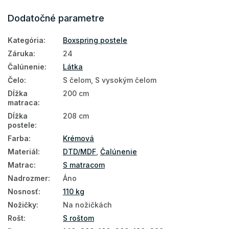
Boxspring postele 180x200
Dodatočné parametre
Čalúnené postele 140x200
Kategória
:
Boxspring postele
Čalúnené postele 160x200
Záruka
:
24
Čalúnené postele 180x200
Čalúnenie
:
Látka
Čelo
:
S čelom, S vysokým čelom
Dĺžka
200 cm
matraca
:
Dĺžka
208 cm
postele
:
Farba
:
Krémová
Materiál
:
DTD/MDF
,
Čalúnenie
Matrac
:
S matracom
Nadrozmer
:
Áno
Nosnosť
:
110 kg
Nožičky
:
Na nožičkách
Rošt
:
S roštom