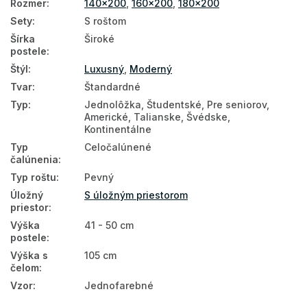
Rozmer
:
140x200
,
160x200
,
180x200
Sety
:
S roštom
Šírka
Široké
postele
:
Štýl
:
Luxusný
,
Moderný
Tvar
:
Štandardné
Typ
:
Jednolôžka, Študentské, Pre seniorov,
Americké, Talianske, Švédske,
Kontinentálne
Typ
Celočalúnené
čalúnenia
:
Typ roštu
:
Pevný
Úložný
S úložným priestorom
priestor
:
Výška
41 - 50 cm
postele
:
Výška s
105 cm
čelom
:
Vzor
:
Jednofarebné