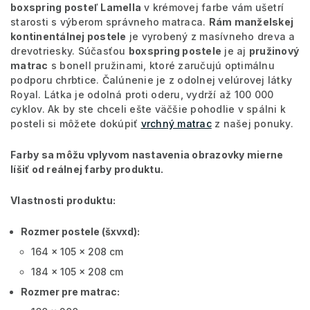
boxspring posteľ Lamella
v krémovej farbe vám ušetrí
starosti s výberom správneho matraca.
Rám manželskej
kontinentálnej postele
je vyrobený z masívneho dreva a
drevotriesky. Súčasťou
boxspring postele
je aj
pružinový
matrac
s bonell pružinami, ktoré zaručujú optimálnu
podporu chrbtice. Čalúnenie je z odolnej velúrovej látky
Royal. Látka je odolná proti oderu, vydrží až 100 000
cyklov. Ak by ste chceli ešte väčšie pohodlie v spálni k
posteli si môžete dokúpiť
vrchný matrac
z našej ponuky.
Farby sa môžu vplyvom nastavenia obrazovky mierne
líšiť od reálnej farby produktu.
Vlastnosti produktu:
Rozmer postele (šxvxd):
164 x 105 x 208 cm
184 x 105 x 208 cm
Rozmer pre matrac: