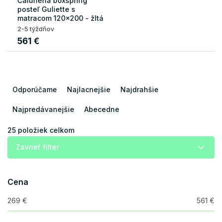
Čalúnená boxspring
posteľ Guliette s
matracom 120x200 - žltá
2-5 týždňov
561 €
R
a
Odporúčame
Najlacnejšie
Najdrahšie
d
e
Najpredávanejšie
Abecedne
n
i
25
položiek celkom
e
Zavrieť filter
p
r
o
Cena
d
u
269
€
561
€
k
t