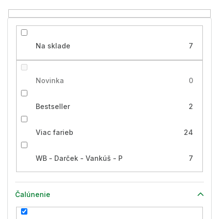
o
v
Na sklade
7
Novinka
0
Bestseller
2
Viac farieb
24
WB - Darček - Vankúš - P
7
Čalúnenie