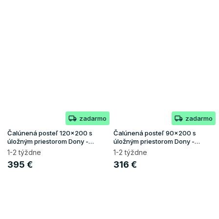
zadarmo
zadarmo
Čalúnená posteľ 120x200 s
Čalúnená posteľ 90x200 s
úložným priestorom Dony -
úložným priestorom Dony -
ružová
krémová
1-2 týždne
1-2 týždne
395 €
316 €