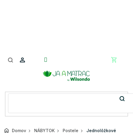
Prejsť
na
obsah
Nákupn
košík
Domov
NÁBYTOK
Postele
Jednolôžkové