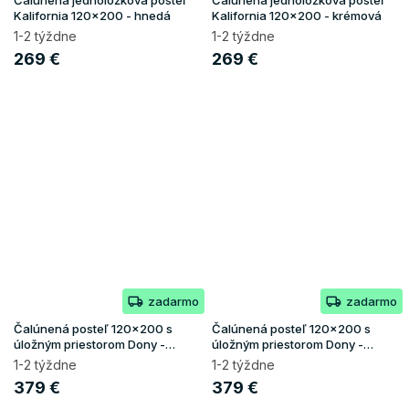
Kalifornia 120x200 - hnedá
Kalifornia 120x200 - krémová
1-2 týždne
1-2 týždne
269 €
269 €
zadarmo
zadarmo
Čalúnená posteľ 120x200 s
Čalúnená posteľ 120x200 s
úložným priestorom Dony -
úložným priestorom Dony -
grafit
krémová
1-2 týždne
1-2 týždne
379 €
379 €