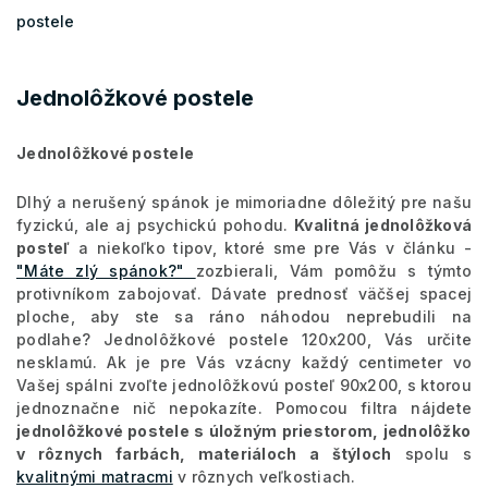
postele
Jednolôžkové postele
Jednolôžkové postele
Dlhý a nerušený spánok je mimoriadne dôležitý pre našu
fyzickú, ale aj psychickú pohodu.
Kvalitná jednolôžková
posteľ
a niekoľko tipov, ktoré sme pre Vás v článku -
"Máte zlý spánok?"
zozbierali, Vám pomôžu s týmto
protivníkom zabojovať. Dávate prednosť väčšej spacej
ploche, aby ste sa ráno náhodou neprebudili na
podlahe? Jednolôžkové postele 120x200, Vás určite
nesklamú. Ak je pre Vás vzácny každý centimeter vo
Vašej spálni zvoľte jednolôžkovú posteľ 90x200, s ktorou
jednoznačne nič nepokazíte. Pomocou filtra nájdete
jednolôžkové postele s úložným priestorom, jednolôžko
v rôznych farbách, materiáloch a štýloch
spolu s
kvalitnými matracmi
v rôznych veľkostiach.