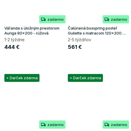
zadarmo
zadarmo
Váľanda s úložným priestorom
Čalúnená boxspring posteľ
Auriga 90x200 - rúžová
Guliette s matracom 120x200 -
béžová
1-2 týždne
2-5 týždňov
444 €
561 €
+ Darček zdarma
+ Darček zdarma
zadarmo
zadarmo