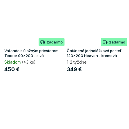
zadarmo
zadarmo
Váľanda s úložným priestorom
Čalúnená jednolôžková posteľ
Teodor 90x200 - sivá
120x200 Heaven - krémová
Skladom
(>3 ks)
1-2 týždne
450 €
349 €