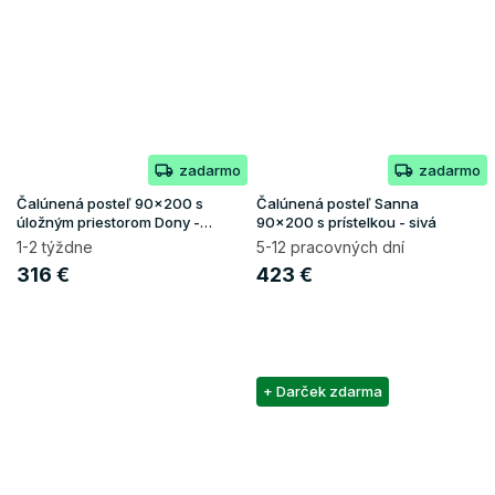
zadarmo
zadarmo
Čalúnená posteľ 90x200 s
Čalúnená posteľ Sanna
úložným priestorom Dony -
90x200 s prístelkou - sivá
ružová
1-2 týždne
5-12 pracovných dní
316 €
423 €
+ Darček zdarma