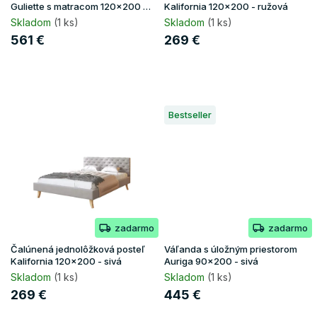
k
Guliette s matracom 120x200 -
Kalifornia 120x200 - ružová
čierna
t
Skladom
(1 ks)
Skladom
(1 ks)
o
561 €
269 €
v
Bestseller
zadarmo
zadarmo
Čalúnená jednolôžková posteľ
Váľanda s úložným priestorom
Kalifornia 120x200 - sivá
Auriga 90x200 - sivá
Skladom
(1 ks)
Skladom
(1 ks)
269 €
445 €