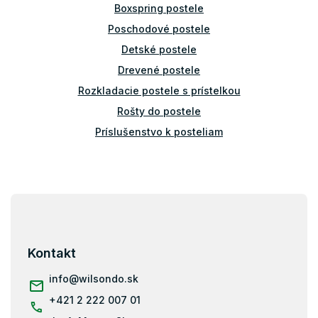
y
Boxspring postele
v
Poschodové postele
ý
p
Detské postele
i
Drevené postele
s
u
Rozkladacie postele s prístelkou
Rošty do postele
Príslušenstvo k posteliam
Bariérky na posteľ
Z
á
p
ä
Kontakt
t
i
info
@
wilsondo.sk
e
+421 2 222 007 01