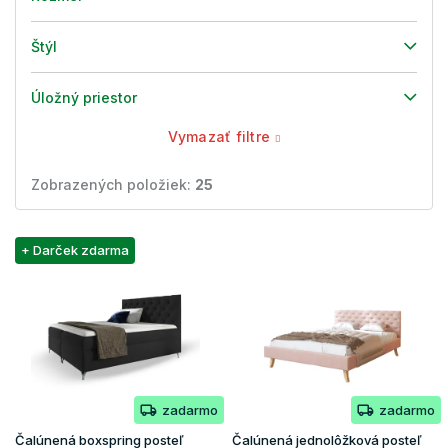
Štýl
Úložný priestor
Vymazať filtre
Zobrazených položiek:
25
V
+ Darček zdarma
ý
p
i
s
p
r
o
zadarmo
zadarmo
d
u
Čalúnená boxspring posteľ
Čalúnená jednolôžková posteľ