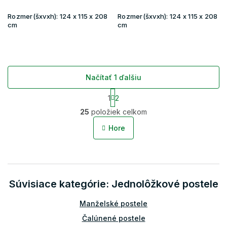
Rozmer(šxvxh):
124 x 115 x 208
Rozmer(šxvxh):
124 x 115 x 208
cm
cm
Načítať 1 ďalšiu
S
1
2
t
O
r
25
položiek celkom
v
á
l
n
Hore
á
k
o
d
v
a
a
c
n
i
i
Súvisiace kategórie: Jednolôžkové postele
e
e
p
r
Manželské postele
v
Čalúnené postele
k