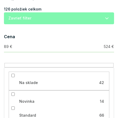
n
i
126
položiek celkom
e
Zavrieť filter
p
r
o
Cena
d
u
89
€
524
€
k
t
o
v
Na sklade
42
Novinka
14
Standard
66