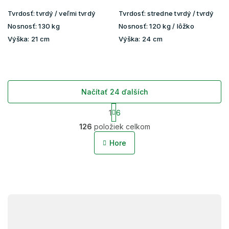
Tvrdosť:
tvrdý / veľmi tvrdý
Tvrdosť:
stredne tvrdý / tvrdý
Nosnosť:
130 kg
Nosnosť:
120 kg / lôžko
Výška:
21 cm
Výška:
24 cm
Načítať 24 ďalších
S
1
6
t
O
r
126
položiek celkom
v
á
l
n
Hore
á
k
o
d
v
a
a
c
n
i
i
Z
e
e
p
á
r
p
v