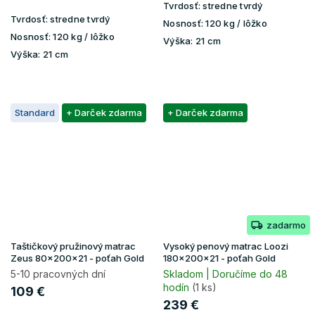
Tvrdosť:
stredne tvrdý
Tvrdosť:
stredne tvrdý
Nosnosť:
120 kg / lôžko
Nosnosť:
120 kg / lôžko
Výška:
21 cm
Výška:
21 cm
Standard
+ Darček zdarma
+ Darček zdarma
zadarmo
Taštičkový pružinový matrac
Vysoký penový matrac Loozi
Zeus 80x200x21 - poťah Gold
180x200x21 - poťah Gold
5-10 pracovných dní
Skladom | Doručíme do 48
hodín
(1 ks)
109 €
239 €