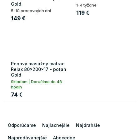
Gold
1-4 týždne
5-10 pracovných dní
119 €
149 €
Penový masážny matrac
Relax 80x200x17 - poťah
Gold
Skladom | Doručíme do 48
hodín
74 €
R
a
Odporúčame
Najlacnejšie
Najdrahšie
d
e
Najpredávanejšie
Abecedne