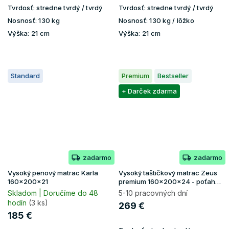
Tvrdosť:
stredne tvrdý / tvrdý
Tvrdosť:
stredne tvrdý / tvrdý
Nosnosť:
130 kg
Nosnosť:
130 kg / lôžko
Výška:
21 cm
Výška:
21 cm
Standard
Premium
Bestseller
+ Darček zdarma
zadarmo
zadarmo
Vysoký penový matrac Karla
Vysoký taštičkový matrac Zeus
160x200x21
premium 160x200x24 - poťah
Aloe Vera
Skladom | Doručíme do 48
5-10 pracovných dní
hodín
(3 ks)
269 €
185 €