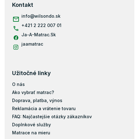
ä
Kontakt
k
t
y
i
info
@
wilsondo.sk
v
e
ý
+421 2 222 007 01
p
i
Ja-A-Matrac.Sk
s
jaamatrac
u
Užitočné linky
O nás
Ako vybrať matrac?
Doprava, platba, výnos
Reklamácia a vrátenie tovaru
FAQ: Najčastejšie otázky zákazníkov
Doplnkové služby
Matrace na mieru