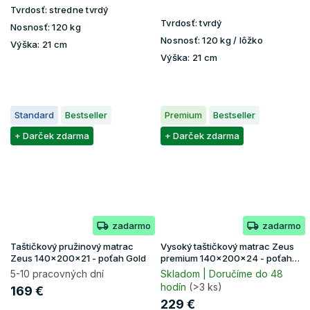
Tvrdosť:
stredne tvrdý
Tvrdosť:
tvrdý
Nosnosť:
120 kg
Nosnosť:
120 kg / lôžko
Výška:
21 cm
Výška:
21 cm
Standard
Bestseller
Premium
Bestseller
+ Darček zdarma
+ Darček zdarma
zadarmo
zadarmo
Taštičkový pružinový matrac
Vysoký taštičkový matrac Zeus
Zeus 140x200x21 - poťah Gold
premium 140x200x24 - poťah
Aloe Vera
5-10 pracovných dní
Skladom | Doručíme do 48
hodín
(>3 ks)
169 €
229 €