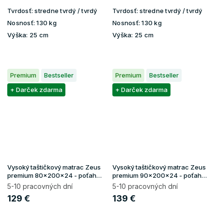
Tvrdosť:
stredne tvrdý / tvrdý
Tvrdosť:
stredne tvrdý / tvrdý
Nosnosť:
130 kg
Nosnosť:
130 kg
Výška:
25 cm
Výška:
25 cm
Premium
Bestseller
Premium
Bestseller
+ Darček zdarma
+ Darček zdarma
Vysoký taštičkový matrac Zeus
Vysoký taštičkový matrac Zeus
premium 80x200x24 - poťah
premium 90x200x24 - poťah
Aloe Vera
Aloe Vera
5-10 pracovných dní
5-10 pracovných dní
129 €
139 €