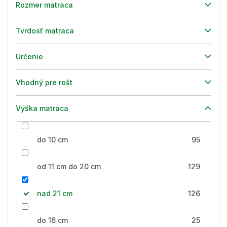
Rozmer matraca
Tvrdosť matraca
Určenie
Vhodný pre rošt
Výška matraca
do 10 cm
95
od 11 cm do 20 cm
129
nad 21 cm
126
do 16 cm
25