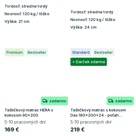
Tvrdosť:
stredne tvrdý
Tvrdosť:
stredne tvrdý
Nosnosť:
120 kg / lôžko
Nosnosť:
120 kg / lôžko
Výška:
21 cm
Výška:
24 cm
Premium
Bestseller
Standard
Bestseller
+ Darček zdarma
zadarmo
zadarmo
Taštičkový matrac HERA s
Taštičkový matrac s kokosom
kokosom 90x200
Dax 160x200x24 - poťah
Lavender
5-10 pracovných dní
5-10 pracovných dní
169 €
219 €