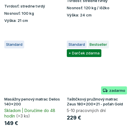
Tvrdosť:
stredne tvrdý
Tvrdosť:
stredne tvrdý
Nosnosť:
120 kg / lôžko
Nosnosť:
100 kg
Výška:
24 cm
Výška:
21 cm
Standard
Standard
Bestseller
+ Darček zdarma
zadarmo
Masážny penový matrac Delios
Taštičkový pružinový matrac
140x200
Zeus 180x200x21 - poťah Gold
Skladom | Doručíme do 48
5-10 pracovných dní
hodín
(>3 ks)
229 €
149 €