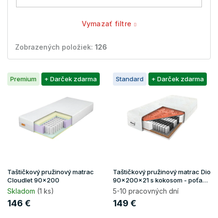
Vymazať filtre
Zobrazených položiek:
126
V
Premium
+ Darček zdarma
Standard
+ Darček zdarma
ý
p
i
s
p
r
o
d
u
Taštičkový pružinový matrac
Taštičkový pružinový matrac Dio
k
Cloudlet 90x200
90x200x21 s kokosom - poťah
Gold
t
Skladom
(1 ks)
5-10 pracovných dní
o
146 €
149 €
v