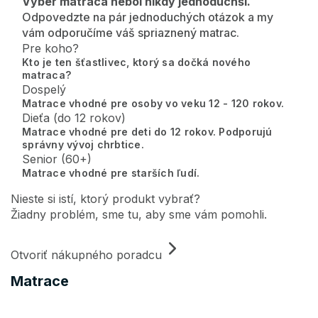
Výber matraca nebol nikdy jednoduchší.
Odpovedzte na pár jednoduchých otázok a my
vám odporučíme váš spriaznený matrac.
Pre koho?
Kto je ten šťastlivec, ktorý sa dočká nového
matraca?
Dospelý
Matrace vhodné pre osoby vo veku 12 - 120 rokov.
Dieťa (do 12 rokov)
Matrace vhodné pre deti do 12 rokov. Podporujú
správny vývoj chrbtice.
Senior (60+)
Matrace vhodné pre starších ľudí.
Nieste si istí, ktorý produkt vybrať?
Žiadny problém, sme tu, aby sme vám pomohli.
Otvoriť nákupného poradcu
Matrace