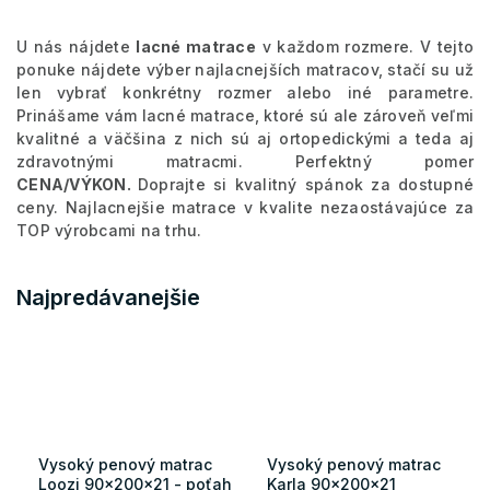
U nás nájdete
lacné matrace
v každom rozmere. V tejto
ponuke nájdete výber najlacnejších matracov, stačí su už
len vybrať konkrétny rozmer alebo iné parametre.
Prinášame vám lacné matrace, ktoré sú ale zároveň veľmi
kvalitné a väčšina z nich sú aj ortopedickými a teda aj
zdravotnými matracmi. Perfektný pomer
CENA/VÝKON.
Doprajte si kvalitný spánok za dostupné
ceny. Najlacnejšie matrace v kvalite nezaostávajúce za
TOP výrobcami na trhu.
Najpredávanejšie
Vysoký penový matrac
Vysoký penový matrac
Loozi 90x200x21 - poťah
Karla 90x200x21