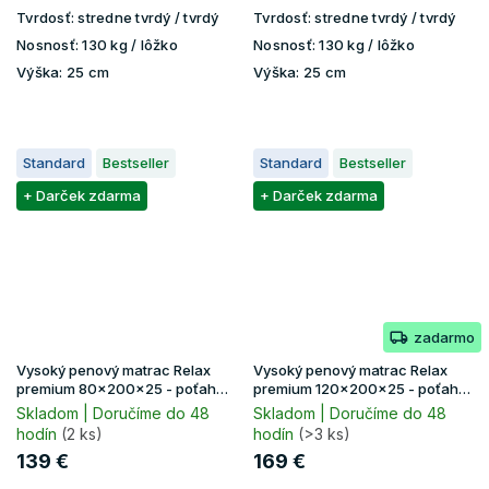
Tvrdosť:
stredne tvrdý / tvrdý
Tvrdosť:
stredne tvrdý / tvrdý
Nosnosť:
130 kg / lôžko
Nosnosť:
130 kg / lôžko
Výška:
25 cm
Výška:
25 cm
Standard
Bestseller
Standard
Bestseller
+ Darček zdarma
+ Darček zdarma
zadarmo
Vysoký penový matrac Relax
Vysoký penový matrac Relax
premium 80x200x25 - poťah
premium 120x200x25 - poťah
Lavender
Lavender
Skladom | Doručíme do 48
Skladom | Doručíme do 48
hodín
(2 ks)
hodín
(>3 ks)
139 €
169 €