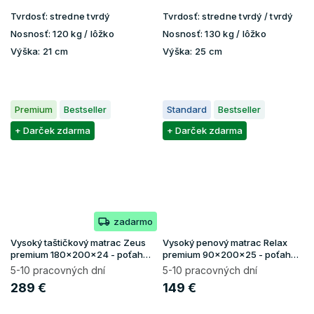
Tvrdosť:
stredne tvrdý
Tvrdosť:
stredne tvrdý / tvrdý
Nosnosť:
120 kg / lôžko
Nosnosť:
130 kg / lôžko
Výška:
21 cm
Výška:
25 cm
Premium
Bestseller
Standard
Bestseller
+ Darček zdarma
+ Darček zdarma
zadarmo
Vysoký taštičkový matrac Zeus
Vysoký penový matrac Relax
premium 180x200x24 - poťah
premium 90x200x25 - poťah
Aloe Vera
Lavender
5-10 pracovných dní
5-10 pracovných dní
289 €
149 €