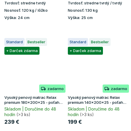
Tvrdosť:
stredne tvrdý
Tvrdosť:
stredne tvrdý / tvrdý
Nosnosť:
120 kg / lôžko
Nosnosť:
130 kg
Výška:
24 cm
Výška:
25 cm
Standard
Bestseller
Standard
Bestseller
+ Darček zdarma
+ Darček zdarma
zadarmo
zadarmo
Vysoký penový matrac Relax
Vysoký penový matrac Relax
premium 180x200x25 - poťah
premium 140x200x25 - poťah
Lavender
Lavender
Skladom | Doručíme do 48
Skladom | Doručíme do 48
hodín
(>3 ks)
hodín
(>3 ks)
239 €
199 €