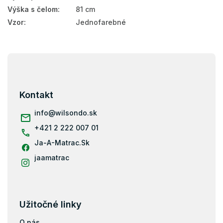
Výška s čelom
:
81 cm
Vzor
:
Jednofarebné
Z
á
p
ä
Kontakt
t
i
info
@
wilsondo.sk
e
+421 2 222 007 01
Ja-A-Matrac.Sk
jaamatrac
Užitočné linky
O nás