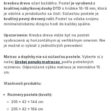
kresbou dreva
očarí každého. Posteľ
je vyrobená z
kvalitnej nábytkovej dosky DTD
o hrúbke 16-18 mm, ktorá
je odolná a jendoducho sa čistí. Súčasťou postele je
kvalitný pevný drevený rošt.
Posteľ sa vďaka svojmu
minimalistickému dizajnu hodí do každej spálne.
Upozornenie:
Kresba dreva môže byť na posteli
vyobrazená aj horizontálnym aj vertikálnym smerom. Nie
je možné si vybrať z jednotlivých prevedení.
Matrac a doplnky nie sú súčasťou postele.
Vyberte si z
našej
širokej ponuky matracov,
podľa potrebných
rozmerov. Odporúčaná výška matraca je minimálne 15
cm.
Vlastnosti produktu:
Rozmery postele (šxvxh):
205 x 42 x 144 cm
205 x 42 x 164 cm