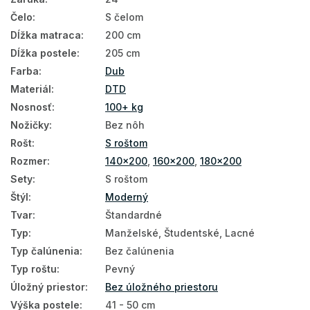
Čelo
:
S čelom
Dĺžka matraca
:
200 cm
Dĺžka postele
:
205 cm
Farba
:
Dub
Materiál
:
DTD
Nosnosť
:
100+ kg
Nožičky
:
Bez nôh
Rošt
:
S roštom
Rozmer
:
140x200
,
160x200
,
180x200
Sety
:
S roštom
Štýl
:
Moderný
Tvar
:
Štandardné
Typ
:
Manželské, Študentské, Lacné
Typ čalúnenia
:
Bez čalúnenia
Typ roštu
:
Pevný
Úložný priestor
:
Bez úložného priestoru
Výška postele
:
41 - 50 cm