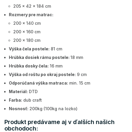
205 x 42 x 184 cm
Rozmery pre matrac:
200 x 140 cm
200 x 160 cm
200 x 180 cm
Výška čela postele:
81 cm
Hrúbka dosiek rámu postele:
18 mm
Hrúbka dosky čela:
16 mm
Výška od roštu po okraj postele:
9 cm
Odporúčaná výška matraca:
min. 15 cm
Materiál:
DTD
Farba:
dub craft
Nosnosť:
200kg (100kg na lozko)
Produkt predávame aj v ďalších našich
obchodoch: