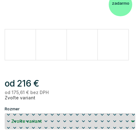
zadarmo
od
216 €
od
175,61 €
bez DPH
Je
Zvoľte variant
ce
Rozmer