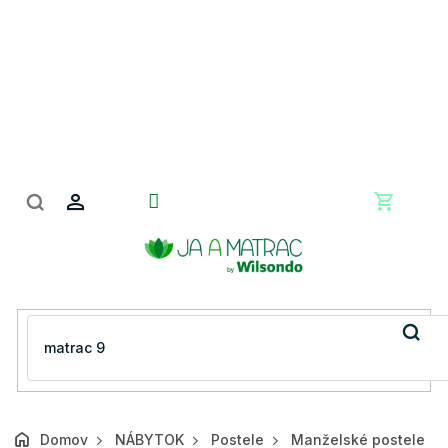
Prejsť
na
obsah
Nákupn
košík
Domov
NÁBYTOK
Postele
Manželské postele