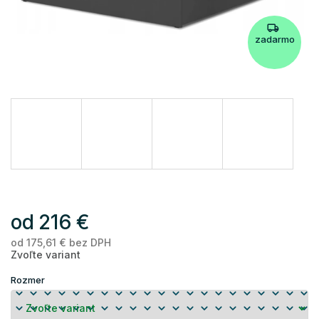
zadarmo
od
216 €
od
175,61 €
bez DPH
Je
Zvoľte variant
ce
Rozmer