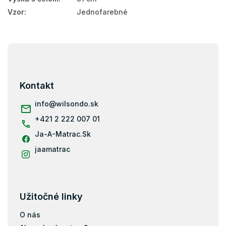
Vzor
:
Jednofarebné
Z
á
p
ä
Kontakt
t
i
info
@
wilsondo.sk
e
+421 2 222 007 01
Ja-A-Matrac.Sk
jaamatrac
Užitočné linky
O nás