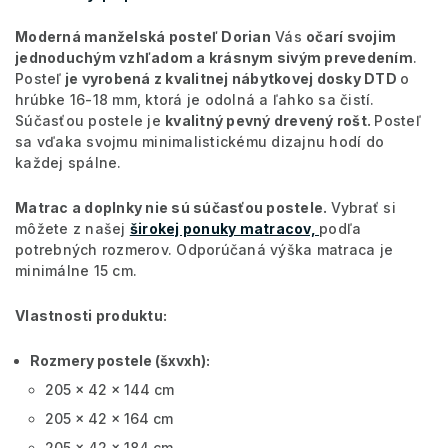
Moderná manželská posteľ Dorian
Vás
očarí svojim
jednoduchým vzhľadom a krásnym sivým prevedením
.
Posteľ
je vyrobená z kvalitnej nábytkovej dosky DTD
o
hrúbke 16-18 mm, ktorá je odolná a ľahko sa čistí.
Súčasťou postele je
kvalitný pevný drevený rošt.
Posteľ
sa vďaka svojmu minimalistickému dizajnu hodí do
každej spálne.
Matrac a doplnky nie sú súčasťou postele.
Vybrať si
môžete z našej
širokej ponuky matracov,
podľa
potrebných rozmerov. Odporúčaná výška matraca je
minimálne 15 cm.
Vlastnosti produktu:
Rozmery postele (šxvxh):
205 x 42 x 144 cm
205 x 42 x 164 cm
205 x 42 x 184 cm