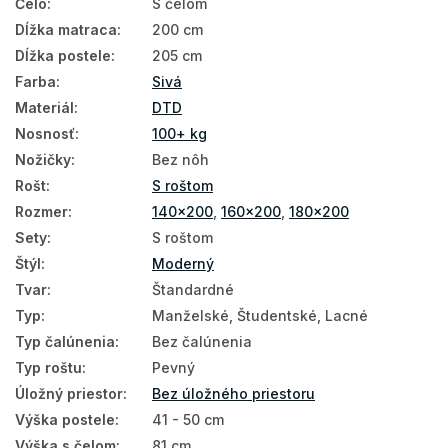
Čelo
:
S čelom
Dĺžka matraca
:
200 cm
Dĺžka postele
:
205 cm
Farba
:
Sivá
Materiál
:
DTD
Nosnosť
:
100+ kg
Nožičky
:
Bez nôh
Rošt
:
S roštom
Rozmer
:
140x200
,
160x200
,
180x200
Sety
:
S roštom
Štýl
:
Moderný
Tvar
:
Štandardné
Typ
:
Manželské, Študentské, Lacné
Typ čalúnenia
:
Bez čalúnenia
Typ roštu
:
Pevný
Úložný priestor
:
Bez úložného priestoru
Výška postele
:
41 - 50 cm
Výška s čelom
:
81 cm