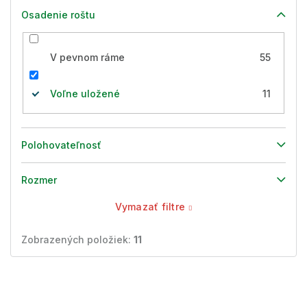
Osadenie roštu
V pevnom ráme
55
Voľne uložené
11
Polohovateľnosť
Rozmer
Vymazať filtre
Zobrazených položiek:
11
V
ý
p