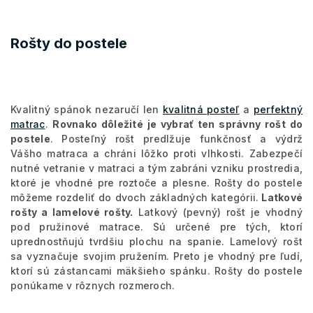
Rošty do postele
Kvalitný spánok nezaručí len
kvalitná posteľ
a
perfektný
matrac
.
Rovnako dôležité je vybrať ten správny rošt do
postele
. Posteľný rošt predlžuje funkčnosť a výdrž
Vášho matraca a chráni lôžko proti vlhkosti. Zabezpečí
nutné vetranie v matraci a tým zabráni vzniku prostredia,
ktoré je vhodné pre roztoče a plesne. Rošty do postele
môžeme rozdeliť do dvoch základných kategórii.
Latkové
rošty a lamelové rošty.
Latkový (pevný) rošt je vhodný
pod pružinové matrace. Sú určené pre tých, ktorí
uprednostňujú tvrdšiu plochu na spanie. Lamelový rošt
sa vyznačuje svojim pružením. Preto je vhodný pre ľudí,
ktorí sú zástancami mäkšieho spánku. Rošty do postele
ponúkame v rôznych rozmeroch.