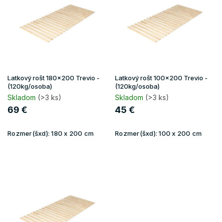
i
s
p
r
o
d
u
Latkový rošt 180x200 Trevio -
Latkový rošt 100x200 Trevio -
k
(120kg/osoba)
(120kg/osoba)
t
Skladom
(>3 ks)
Skladom
(>3 ks)
o
69 €
45 €
v
Rozmer(šxd):
180 x 200 cm
Rozmer(šxd):
100 x 200 cm