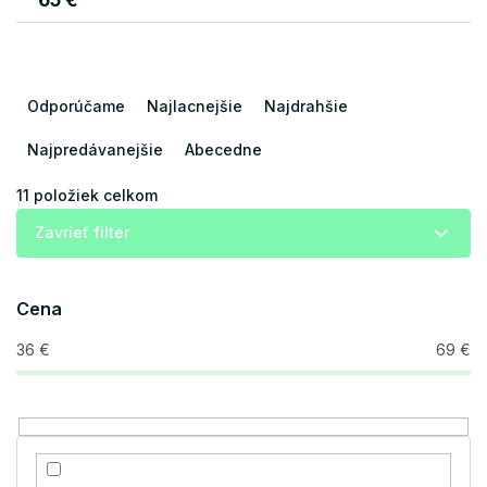
R
a
Odporúčame
Najlacnejšie
Najdrahšie
d
e
Najpredávanejšie
Abecedne
n
i
11
položiek celkom
e
Zavrieť filter
p
r
o
Cena
d
u
36
€
69
€
k
t
o
v