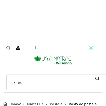
Prejsť
na
obsah
Nákupn
košík
Domov
NÁBYTOK
Postele
Rošty do postele