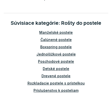
O
v
l
á
d
Súvisiace kategórie: Rošty do postele
a
c
Manželské postele
i
e
Čalúnené postele
p
Boxspring postele
r
v
Jednolôžkové postele
k
Poschodové postele
y
v
Detské postele
ý
Drevené postele
p
i
Rozkladacie postele s prístelkou
s
u
Príslušenstvo k posteliam
Bariérky na posteľ
Rošty do postele 90x200