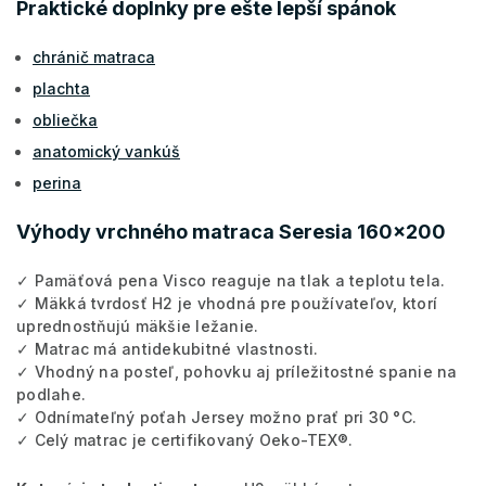
Praktické doplnky pre ešte lepší spánok
chránič matraca
plachta
obliečka
anatomický vankúš
perina
Výhody vrchného matraca Seresia 160x200
✓ Pamäťová pena Visco reaguje na tlak a teplotu tela.
✓ Mäkká tvrdosť H2 je vhodná pre používateľov, ktorí
uprednostňujú mäkšie ležanie.
✓ Matrac má antidekubitné vlastnosti.
✓ Vhodný na posteľ, pohovku aj príležitostné spanie na
podlahe.
✓ Odnímateľný poťah Jersey možno prať pri 30 °C.
✓ Celý matrac je certifikovaný Oeko-TEX®.