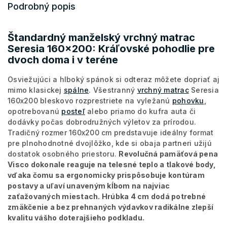
Podrobný popis
Štandardný manželský vrchný matrac
Seresia 160x200: Kráľovské pohodlie pre
dvoch doma i v teréne
Osviežujúci a hlboký spánok si odteraz môžete dopriať aj
mimo klasickej
spálne
. Všestranný
vrchný matrac
Seresia
160x200 bleskovo rozprestriete na vyležanú
pohovku
,
opotrebovanú
posteľ
alebo priamo do kufra auta či
dodávky počas dobrodružných výletov za prírodou.
Tradičný rozmer 160x200 cm predstavuje ideálny format
pre plnohodnotné dvojlôžko, kde si obaja partneri užijú
dostatok osobného priestoru.
Revolučná pamäťová pena
Visco dokonale reaguje na telesné teplo a tlakové body,
vďaka čomu sa ergonomicky prispôsobuje kontúram
postavy a uľaví unaveným kĺbom na najviac
zaťažovaných miestach. Hrúbka 4 cm dodá potrebné
zmäkčenie a bez prehnaných výdavkov radikálne zlepší
kvalitu vášho doterajšieho podkladu.