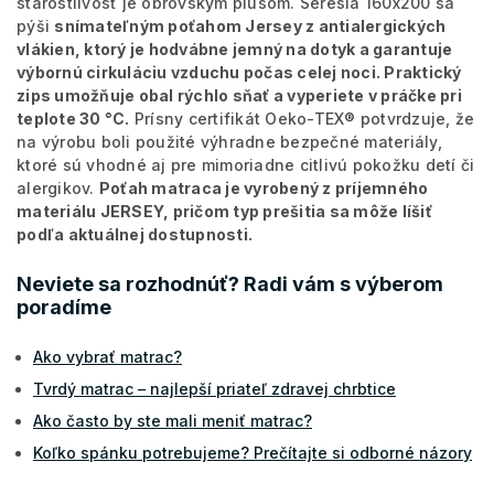
starostlivosť je obrovským plusom. Seresia 160x200 sa
pýši
snímateľným poťahom Jersey z antialergických
vlákien, ktorý je hodvábne jemný na dotyk a garantuje
výbornú cirkuláciu vzduchu počas celej noci. Praktický
zips umožňuje obal rýchlo sňať a vyperiete v práčke pri
teplote 30 °C.
Prísny certifikát Oeko-TEX® potvrdzuje, že
na výrobu boli použité výhradne bezpečné materiály,
ktoré sú vhodné aj pre mimoriadne citlivú pokožku detí či
alergikov.
Poťah matraca je vyrobený z príjemného
materiálu JERSEY, pričom typ prešitia sa môže líšiť
podľa aktuálnej dostupnosti.
Neviete sa rozhodnúť? Radi vám s výberom
poradíme
Ako vybrať matrac?
Tvrdý matrac – najlepší priateľ zdravej chrbtice
Ako často by ste mali meniť matrac?
Koľko spánku potrebujeme? Prečítajte si odborné názory