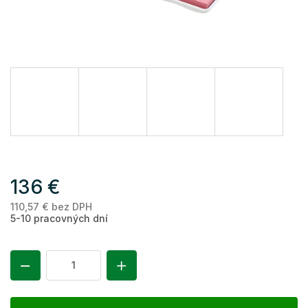
136 €
110,57 € bez DPH
Je
5-10 pracovných dní
ce