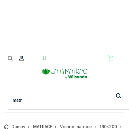
Prejsť
na
obsah
Nákupn
košík
Domov
MATRACE
Vrchné matrace
160x200