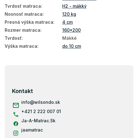
Tenké matrace 160x200
Tvrdosť matraca
:
H2 - mäkký
Vrchné matrace 4 cm
Nosnosť matraca
:
120 kg
Presná výška matraca
:
4 cm
Vrchný matrac 160x200
Rozmer matraca
:
160x200
Tvrdosť
:
Mäkké
Výška matraca
:
do 10 cm
Z
á
p
ä
Kontakt
t
i
info
@
wilsondo.sk
e
+421 2 222 007 01
Ja-A-Matrac.Sk
jaamatrac