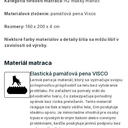
Kategória tvrdosti matraca:
H2 mäkký matrac
Materiálové zloženie:
pamäťová pena Visco
Rozmery:
160 x 200 x 4 cm
Niektoré farby materiálov a detaily šitia sa môžu líšiť v
závislosti od výroby.
Materiál matraca
Elastická pamäťová pena VISCO
Lenivá pena je materiál, ktorý sa vyznačuje svojou
schopnosťou prispôsobiť sa telu bez vytvárania
protitlaku. Po zaťažení sa pomaly vráti do
pôvodného tvaru, čo zabezpečuje pohodlný
spánok bez rizika preležanín. Tento materiál
reaguje na tlak a teplo vášho tela, čím poskytuje
ideálnu oporu. Je mimoriadne vhodná pre osoby
trpiace vysokým krvným tlakom alebo cievnymi
problémami, keďže poskytuje jemnú podporu bez