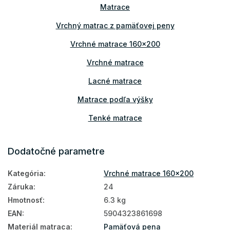
Matrace
Vrchný matrac z pamäťovej peny
Vrchné matrace 160x200
Vrchné matrace
Lacné matrace
Matrace podľa výšky
Tenké matrace
Prístelkové matrace
Dodatočné parametre
Matrace na sedenie
Kategória
:
Vrchné matrace 160x200
Matrace na gauč
Záruka
:
24
Matrace na váľandu
Hmotnosť
:
6.3 kg
EAN
:
5904323861698
160x200
Materiál matraca
:
Pamäťová pena