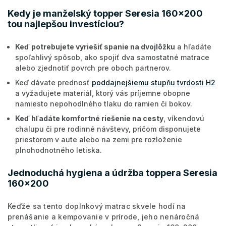
Kedy je manželský topper Seresia 160x200
tou najlepšou investíciou?
Keď potrebujete vyriešiť spanie na dvojlôžku
a hľadáte
spoľahlivý spôsob, ako spojiť dva samostatné matrace
alebo zjednotiť povrch pre oboch partnerov.
Keď dávate prednosť
poddajnejšiemu stupňu tvrdosti H2
a vyžadujete materiál, ktorý vás príjemne obopne
namiesto nepohodlného tlaku do ramien či bokov.
Keď hľadáte komfortné riešenie na cesty
, víkendovú
chalupu či pre rodinné návštevy, pričom disponujete
priestorom v aute alebo na zemi pre rozloženie
plnohodnotného letiska.
Jednoduchá hygiena a údržba toppera Seresia
160x200
Keďže sa tento doplnkový matrac skvele hodí na
prenášanie a kempovanie v prírode, jeho nenáročná