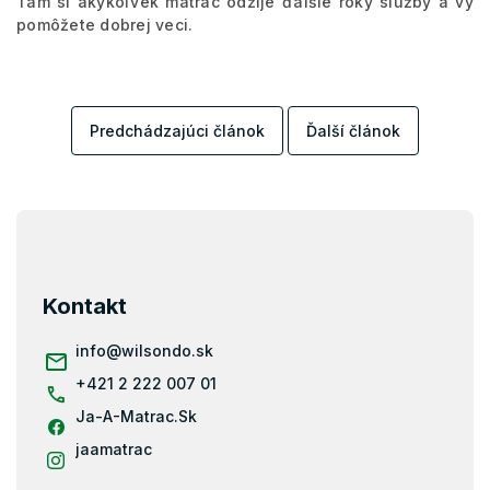
Tam si akýkoľvek matrac odžije ďalšie roky služby a vy
pomôžete dobrej veci.
Predchádzajúci článok
Ďalší článok
Z
á
p
ä
Kontakt
t
i
info
@
wilsondo.sk
e
+421 2 222 007 01
Ja-A-Matrac.Sk
jaamatrac