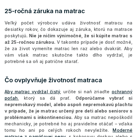
25-ročná záruka na matrac
Veľký počet výrobcov udáva životnosť matracu na
desiatky rokov, čo dokazuje aj záruka, ktorú na matrace
poskytujú
. Nie je ničím výnimočné, že si kúpite matrac s
až 25-ročnou zárukou.
V takomto prípade je dosť možné,
že za život vymeníte matrac len raz alebo dvakrát. Aby
vám však matrac skutočne takto dlho vydržal, je
potrebné sa oň aj patrične starať.
Čo ovplyvňuje životnosť matraca
Aby matrac vydržal čistý
, určite si naň zriaďte
ochranný
poťah
, ktorý sa dá prať.
Odporúčame vybrať si
nepremokavý model, alebo aspoň nepremokavú plachtu
v prípade, že je matrac určený pre deti alebo seniorov s
problémami s inkontinenciou.
Aby sa matrac nepoškodil
mechanicky, je potrebné ho aj pravidelne otáčať – vďaka
tomu ho ani po celých rokoch nevyležíte.
Moderné
matrace z pamäťovej peny
, s kokosovu doskou alebo s