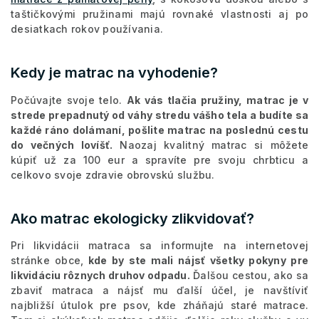
taštičkovými pružinami majú rovnaké vlastnosti aj po
desiatkach rokov používania.
Kedy je matrac na vyhodenie?
Počúvajte svoje telo.
Ak vás tlačia pružiny, matrac je v
strede prepadnutý od váhy stredu vášho tela a budíte sa
každé ráno dolámaní, pošlite matrac na poslednú cestu
do večných lovíšť.
Naozaj kvalitný matrac si môžete
kúpiť už za 100 eur a spravíte pre svoju chrbticu a
celkovo svoje zdravie obrovskú službu.
Ako matrac ekologicky zlikvidovať?
Pri likvidácii matraca sa informujte na internetovej
stránke obce,
kde by ste mali nájsť všetky pokyny pre
likvidáciu rôznych druhov odpadu.
Ďalšou cestou, ako sa
zbaviť matraca a nájsť mu ďalší účel, je navštíviť
najbližší útulok pre psov, kde zháňajú staré matrace.