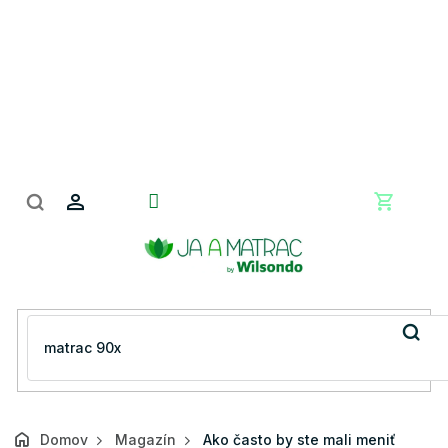
Prejsť
na
obsah
Nákupn
košík
Domov
Magazín
Ako často by ste mali meniť