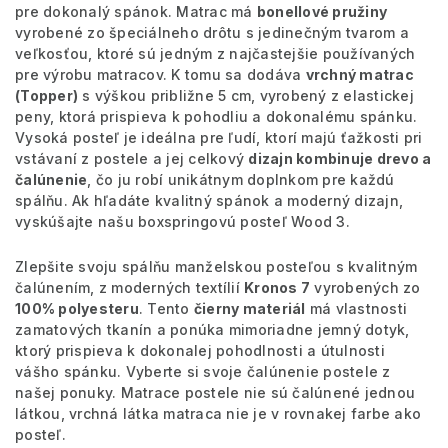
pre dokonalý spánok. Matrac má
bonellové pružiny
vyrobené zo špeciálneho drôtu s jedinečným tvarom a
veľkosťou, ktoré sú jedným z najčastejšie používaných
pre výrobu matracov. K tomu sa dodáva
vrchný matrac
(Topper)
s výškou približne 5 cm, vyrobený z elastickej
peny, ktorá prispieva k pohodliu a dokonalému spánku.
Vysoká posteľ je ideálna pre ľudí, ktorí majú ťažkosti pri
vstávaní z postele a jej celkový
dizajn kombinuje drevo a
čalúnenie
, čo ju robí unikátnym doplnkom pre každú
spálňu. Ak hľadáte kvalitný spánok a moderný dizajn,
vyskúšajte našu boxspringovú posteľ Wood 3.
Zlepšite svoju spálňu manželskou posteľou s kvalitným
čalúnením, z moderných textílií
Kronos 7
vyrobených zo
100% polyesteru
. Tento
čierny materiál
má vlastnosti
zamatových tkanín a ponúka mimoriadne jemný dotyk,
ktorý prispieva k dokonalej pohodlnosti a útulnosti
vášho spánku. Vyberte si svoje čalúnenie postele z
našej ponuky. Matrace postele nie sú čalúnené jednou
látkou, vrchná látka matraca nie je v rovnakej farbe ako
posteľ.