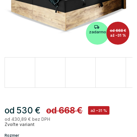
od 668 €
zadarmo
až –31 %
od
530 €
od 668 €
až –31 %
od
430,89 €
bez DPH
Je
Zvoľte variant
ce
Rozmer