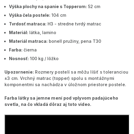
Výška plochy na spanie s Topperom:
52 cm
Výška čela postele:
104 cm
Tvrdosť matraca:
H3 - stredne tvrdý matrac
Materiál:
látka, lamino
Materiál matraca:
bonell pružiny, pena T30
Farba:
čierna
Nosnosť:
100 kg / lôžko
Upozornenie:
Rozmery postelí sa môžu líšiť s toleranciou
±3 cm. Vrchný matrac (topper) spolu s montážnymi
komponentmi sa nachádza v úložnom priestore postele.
Farba látky sa jemne mení pod vplyvom padajúceho
svetla, na čo vkladá dôraz aj toto video.