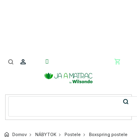
Prejsť
na
obsah
Nákupn
košík
Domov
NÁBYTOK
Postele
Boxspring postele