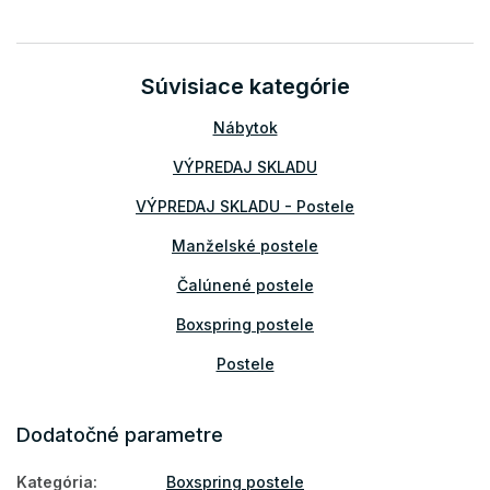
Súvisiace kategórie
Nábytok
VÝPREDAJ SKLADU
VÝPREDAJ SKLADU - Postele
Manželské postele
Čalúnené postele
Boxspring postele
Postele
Boxspring postele 140x200
Dodatočné parametre
Boxspring postele 160x200
Kategória
:
Boxspring postele
Boxspring postele 180x200