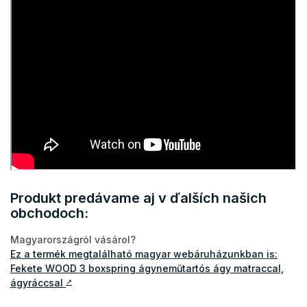
Produkt predávame aj v ďalších našich
obchodoch:
Magyarországról vásárol?
Ez a termék megtalálható magyar webáruházunkban is:
Fekete WOOD 3 boxspring ágyneműtartós ágy matraccal,
ágyráccsal
↗