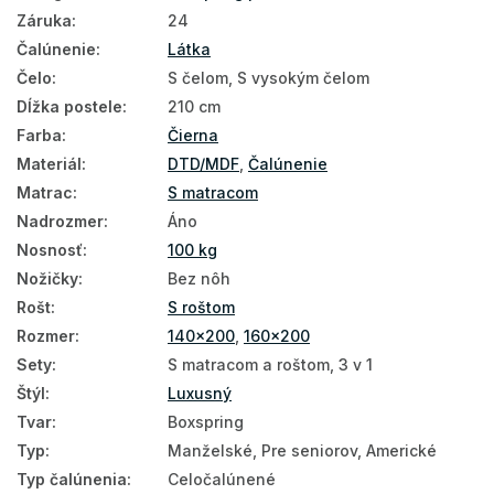
Záruka
:
24
Čalúnené postele 140x200
Čalúnenie
:
Látka
Čelo
:
S čelom, S vysokým čelom
Čalúnené postele 160x200
Dĺžka postele
:
210 cm
Čalúnené postele 180x200
Farba
:
Čierna
Materiál
:
DTD/MDF
,
Čalúnenie
Matrac
:
S matracom
Nadrozmer
:
Áno
Nosnosť
:
100 kg
Nožičky
:
Bez nôh
Rošt
:
S roštom
Rozmer
:
140x200
,
160x200
Sety
:
S matracom a roštom, 3 v 1
Štýl
:
Luxusný
Tvar
:
Boxspring
Typ
:
Manželské, Pre seniorov, Americké
Typ čalúnenia
:
Celočalúnené