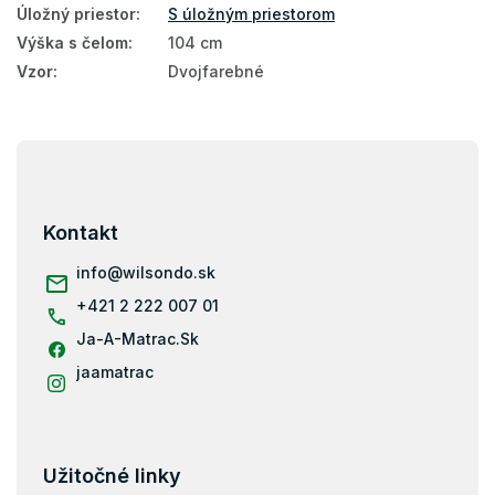
Úložný priestor
:
S úložným priestorom
Výška s čelom
:
104 cm
Vzor
:
Dvojfarebné
Z
á
p
ä
Kontakt
t
i
info
@
wilsondo.sk
e
+421 2 222 007 01
Ja-A-Matrac.Sk
jaamatrac
Užitočné linky